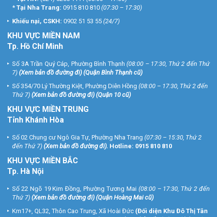
*
Tại Nha Trang:
0915 810 810
(07:30 – 17:30)
Khiếu nại, CSKH:
0902 51 53 55
(24/7)
KHU
VỰC MIỀN NAM
Tp. Hồ Chí Minh
Số 3A Trần Quý Cáp, Phường Bình Thạnh
(08:00 – 17:30, Thứ 2 đến Thứ
7)
(
Xem bản đồ đường đi
) (Quận Bình Thạnh cũ)
Số 354/70 Lý Thường Kiệt, Phường Diên Hồng
(08:00 – 17:30, Thứ 2 đến
Thứ 7)
(
Xem bản đồ đường đi
) (Quận 10 cũ)
KHU VỰC MIỀN TRUNG
Tỉnh Khánh Hòa
Số 02 Chung cư Ngô Gia Tự, Phường Nha Trang
(07:30 – 15:30, Thứ 2
đến Thứ 7)
(
Xem bản đồ đường đi
).
Hotline:
0915 810 810
KHU VỰC MIỀN BẮC
Tp. Hà Nội
Số 22 Ngõ 19 Kim Đồng, Phường Tương Mai
(08:00 – 17:30, Thứ 2 đến
Thứ 7)
(
Xem bản đồ đường đi
) (Quận Hoàng Mai cũ)
Km17+, QL32, Thôn Cao Trung, Xã Hoài Đức
(Đối diện Khu Đô Thị Tân