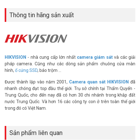
– Bảo hành: 3 năm.
>> Xem thêm:
Thiết bị lưu trữ
|
Thiết bị số – Công nghệ
|
Ổ cứng
Thông tin hãng sản xuất
SSD cho camera
Lưu ý:
Tốc độ ghi và đọc phụ thuộc vào phần cần thiết bị như main,
cáp tín hiệu,…
– Hàng chính hãng bảo hành 36 tháng 1 đổi 1
Quý khách có nhu cầu tư vấn mua HS-SSD-D200/PLP/480G xin vui
lòng liên hệ Hotline 1900.9259 để được hỗ trợ ưu đãi tốt nhất.
HIKVISION
- nhà cung cấp lớn nhất
camera giám sát
và các giải
Tham khảo thêm thông tin tại
Facebook Vuhoangtelecom
nhé.
pháp camera. Cũng như các dòng sản phẩm chuông cửa màn
hình,
ổ cứng SSD
, báo trộm ...
Được thành lập vào năm 2001,
Camera quan sát HIKVISION
đã
nhanh chóng đạt top đầu thế giới. Trụ sở chính tại Thẩm Quyến -
Trung Quốc, cho đến nay đã có hơn 30 chi nhánh trong khắp đất
nước Trung Quốc. Và hơn 16 các công ty con ở trên toàn thế giới
trong đó có Việt Nam.
Sản phẩm liên quan