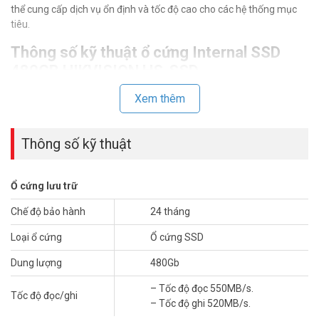
thể cung cấp dịch vụ ổn định và tốc độ cao cho các hệ thống mục
tiêu.
Thông số kỹ thuật ổ cứng Internal SSD
480GB HIKVISION HS-SSD-
D200/PLP/480G
Xem thêm
– Hãng sản xuất: Hikvision
– Model: D200.
Thông số kỹ thuật
– Dòng Data center.
– Dung lượng: 480GB.
– 2.5-inch SATA interface, SATA III 6 Gb/s
Ổ cứng lưu trữ
– Tốc độ đọc 550MB/s.
– Tốc độ ghi 520MB/s.
Chế độ bảo hành
24 tháng
– Bảo mật dữ liệu cao.
– Nhỏ và di động, dễ cài đặt.
Loại ổ cứng
Ổ cứng SSD
– 1 DWPD trong 5 năm.
– Bật nguồn để sẵn sàng: 5s.
Dung lượng
480Gb
– Hỗ trợ chức năng của PLP.
– Tốc độ đọc 550MB/s.
– Nhiệt độ làm việc: 0~ 70 °C.
Tốc độ đọc/ghi
– Tốc độ ghi 520MB/s.
– Kích thước: 869.9mm*100.1mm*7.0mm.