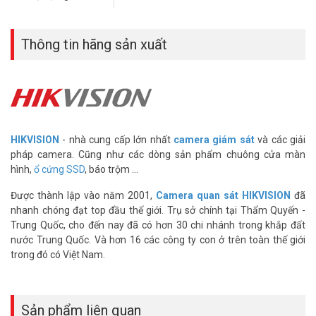
Đặt mua ngay HIKVISION HS-SSD-E100N(STD)/512G xin vui lòng
liên hệ HOTLINE
1900.9259
để được hỗ trợ tốt nhất. Tham khảo
thêm thông tin tại
Facebook Vuhoangtelecom
nhé.
Thông tin hãng sản xuất
HIKVISION
- nhà cung cấp lớn nhất
camera giám sát
và các giải
pháp camera. Cũng như các dòng sản phẩm chuông cửa màn
hình,
ổ cứng SSD
, báo trộm ...
Được thành lập vào năm 2001,
Camera quan sát HIKVISION
đã
nhanh chóng đạt top đầu thế giới. Trụ sở chính tại Thẩm Quyến -
Trung Quốc, cho đến nay đã có hơn 30 chi nhánh trong khắp đất
nước Trung Quốc. Và hơn 16 các công ty con ở trên toàn thế giới
trong đó có Việt Nam.
Sản phẩm liên quan