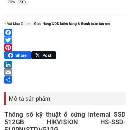
– TBW: 35TB.
* Đặt Mua Online -
Giao Hàng COD kiểm hàng & thanh toán tận nơi
Facebook
Twitter
Pinterest
Share
Post
LinkedIn
Email
Share
Mô tả sản phẩm
Thông số kỹ thuật ổ cứng Internal SSD
512GB HIKVISION HS-SSD-
E100N(STD)/512G