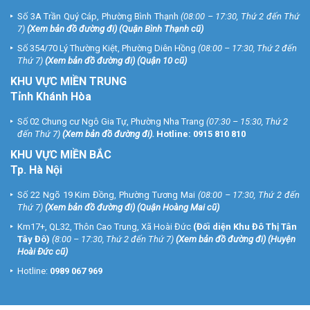
Số 3A Trần Quý Cáp, Phường Bình Thạnh
(08:00 – 17:30, Thứ 2 đến Thứ
7)
(
Xem bản đồ đường đi
) (Quận Bình Thạnh cũ)
Số 354/70 Lý Thường Kiệt, Phường Diên Hồng
(08:00 – 17:30, Thứ 2 đến
Thứ 7)
(
Xem bản đồ đường đi
) (Quận 10 cũ)
KHU VỰC MIỀN TRUNG
Tỉnh Khánh Hòa
Số 02 Chung cư Ngô Gia Tự, Phường Nha Trang
(07:30 – 15:30, Thứ 2
đến Thứ 7)
(
Xem bản đồ đường đi
).
Hotline:
0915 810 810
KHU VỰC MIỀN BẮC
Tp. Hà Nội
Số 22 Ngõ 19 Kim Đồng, Phường Tương Mai
(08:00 – 17:30, Thứ 2 đến
Thứ 7)
(
Xem bản đồ đường đi
) (Quận Hoàng Mai cũ)
Km17+, QL32, Thôn Cao Trung, Xã Hoài Đức
(Đối diện Khu Đô Thị Tân
Tây Đô)
(8:00 – 17:30, Thứ 2 đến Thứ 7)
(
Xem bản đồ đường đi
) (Huyện
Hoài Đức cũ)
Hotline:
0989 067 969