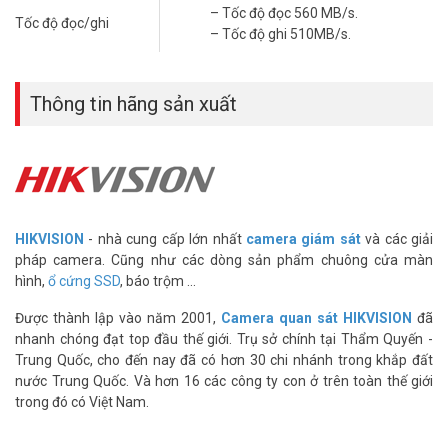
– Nhiệt độ làm việc: 0~ 70 °C.
– Tốc độ đọc 560 MB/s.
Tốc độ đọc/ghi
– Kích thước: 80.15 mm × 22.15 mm × 2.38 mm.
– Tốc độ ghi 510MB/s.
– Bảo hành: 3 năm.
>> Xem thêm:
Thiết bị lưu trữ
|
Thiết bị số – Công nghệ
|
Ổ cứng
SSD cho camera
Thông tin hãng sản xuất
Lưu ý:
Tốc độ ghi và đọc phụ thuộc vào phần cần thiết bị như main,
cáp tín hiệu,…
– Hàng chính hãng bảo hành 36 tháng 1 đổi 1
Để cập nhật thông tin giá ổ cứng SSD HIKVISION mới nhất, quý
khách hàng vui lòng liên hệ HOTLINE 1900 9259 để được hỗ trợ tốt
HIKVISION
- nhà cung cấp lớn nhất
camera giám sát
và các giải
nhất.
pháp camera. Cũng như các dòng sản phẩm chuông cửa màn
hình,
ổ cứng SSD
, báo trộm ...
Tham khảo các kênh thông tin khác:
– Facebook:
https://www.facebook.com/vuhoangtelecom/
Được thành lập vào năm 2001,
Camera quan sát HIKVISION
đã
– Youtube:
https://www.youtube.com/c/VuhoangTVChannel
nhanh chóng đạt top đầu thế giới. Trụ sở chính tại Thẩm Quyến -
– Website:
https://vuhoangtelecom.vn/
Trung Quốc, cho đến nay đã có hơn 30 chi nhánh trong khắp đất
nước Trung Quốc. Và hơn 16 các công ty con ở trên toàn thế giới
trong đó có Việt Nam.