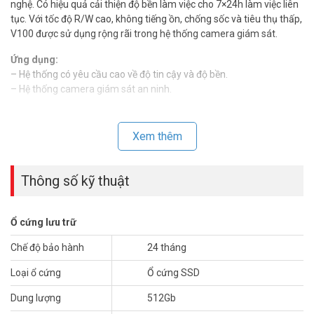
nghệ. Có hiệu quả cải thiện độ bền làm việc cho 7×24h làm việc liên
tục. Với tốc độ R/W cao, không tiếng ồn, chống sốc và tiêu thụ thấp,
V100 được sử dụng rộng rãi trong hệ thống camera giám sát.
Ứng dụng:
– Hệ thống có yêu cầu cao về độ tin cậy và độ bền.
– Hệ thống camera giám sát an ninh.
Thông số kỹ thuật ổ cứng Internal SSD 512GB
HIKVISION HS-SSD-V100(STD)/512G
Xem thêm
– Hãng sản xuất: Hikvision
– Model: V100.
Thông số kỹ thuật
– Dòng Surveillance.
– Dung lượng: 512GB.
– SATA III 6 Gbps.
Ổ cứng lưu trữ
– SATA II 3 Gbps, SATA I 1.5 Gbps.
– Tốc độ đọc 560 MB/s.
Chế độ bảo hành
24 tháng
– Tốc độ ghi 510MB/s.
– Tổng số byte ghi: Lên đến 384TB.
Loại ổ cứng
Ổ cứng SSD
– Bảo mật dữ liệu cao.
Dung lượng
512Gb
– Nhỏ và di động, dễ cài đặt.