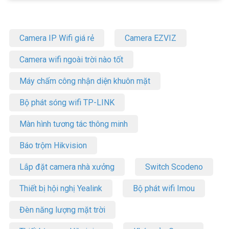
– Bảo hành: 36 tháng.
Để cập nhật thông tin giá
ổ cứng SSD cho camera
mới nhất, quý
khách hàng vui lòng liên hệ HOTLINE 1900 9259 để được hỗ trợ tốt
Camera IP Wifi giá rẻ
Camera EZVIZ
nhất. Tham khảo thêm thông tin tại
Facebook Vuhoangtelecom
nhé.
Camera wifi ngoài trời nào tốt
Máy chấm công nhận diện khuôn mặt
Bộ phát sóng wifi TP-LINK
Màn hình tương tác thông minh
Báo trộm Hikvision
Lắp đặt camera nhà xưởng
Switch Scodeno
Thiết bị hội nghị Yealink
Bộ phát wifi Imou
Đèn năng lượng mặt trời