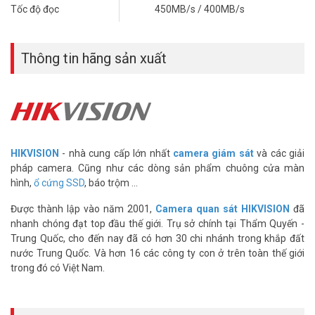
Tốc độ đọc
450MB/s / 400MB/s
Các tính năng và chức năng ổ cứng SSD Portable
T100I series
Công suất lớn
Thông tin hãng sản xuất
Dung lượng lưu trữ lên tới 960 GB.
Truyền tốc độ cao
Tốc độ đọc tối đa lên tới 450 M / s, gấp 4 lần so với đĩa cứng cơ học.
Thiết kế di động
Được thiết kế với một lỗ treo, tạo ra các phụ kiện thời trang của
HIKVISION
- nhà cung cấp lớn nhất
camera giám sát
và các giải
riêng bạn.
pháp camera. Cũng như các dòng sản phẩm chuông cửa màn
hình,
ổ cứng SSD
, báo trộm ...
Mở rộng dung lượng cho điện thoại di động
Nó có thể kết nối với điện thoại Android, máy tính bảng Android và
Được thành lập vào năm 2001,
Camera quan sát HIKVISION
đã
các thiết bị khác thông qua cáp OTG.
nhanh chóng đạt top đầu thế giới. Trụ sở chính tại Thẩm Quyến -
Trung Quốc, cho đến nay đã có hơn 30 chi nhánh trong khắp đất
Chống sốc
nước Trung Quốc. Và hơn 16 các công ty con ở trên toàn thế giới
Sử dụng vật liệu đặc biệt để bảo vệ thiết bị.
trong đó có Việt Nam.
Ổ cứng SSD Portable HS-ESSD-T100I(STD)/960G/Black
sử
dụng phổ biến trong các cá nhân, nhà thiết kế, biên tập video, v.v.
Truyền tốc độ cao hơn speed tốc độ đọc tối đa của anh lên tới