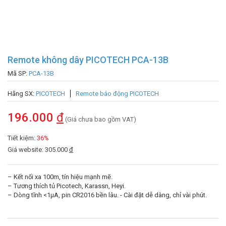
Remote không dây PICOTECH PCA-13B
Mã SP:
PCA-13B
Hãng SX:
PICOTECH
Remote báo động PICOTECH
196.000
đ
(Giá chưa bao gồm VAT)
Tiết kiệm:
36%
Giá website: 305.000
đ
– Kết nối xa 100m, tín hiệu mạnh mẽ.
– Tương thích tủ Picotech, Karassn, Heyi.
– Dòng tĩnh <1µA, pin CR2016 bền lâu. - Cài đặt dễ dàng, chỉ vài phút.