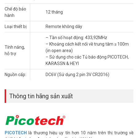
không dây PICOTECH PCA-13B
Chế độ bảo
12 tháng
– Tần số hoạt động: 433,92MHz
hành
– Khoảng cách kết nối về trung tâm ≥ 100m (in open area)
– Nguồn cấp: DC6V (Sử dụng 2 pin 3V CR2016)
Loại thiết bị
Remote không dây
– Dòng tĩnh: < 1µA, dòng hoạt động: < 1mA - Nhiệt độ hoạt động:
– Tần số hoạt động: 433,92MHz
-10°C-+60°C - Độ ẩm: < 80% RH (không ngưng tụ) - Sử dụng cho
– Khoảng cách kết nối về trung tâm ≥ 100m
các Tủ báo động PICOTECH, KARASSN & HEYI - Bảo hành: 24
Tính năng,
(in open area)
tháng. - Xuất xứ: Đài Loan.
hỗ trợ
– Sử dụng cho các Tủ báo động PICOTECH,
Remote không dây Picotech PCA-13B mang lại sự tiện lợi, tiết kiệm
KARASSN & HEYI
năng lượng với kết nối xa, tín hiệu ổn định. Sản phẩm hoàn hảo cho
Nguồn cấp:
DC6V (Sử dụng 2 pin 3V CR2016)
mọi không gian cần an ninh. Liên hệ Vũ Hoàng Telecom ngay để
mua chính hãng. Xin vui lòng liên hệ HOTLINE 1900 9259 để được
hỗ trợ tốt nhất. Tham khảo thêm thông tin tại
Facebook
Thông tin hãng sản xuất
Vuhoangtelecom
nhé.
PICOTECH
là thương hiệu uy tín hơn 10 năm trên thị trường về