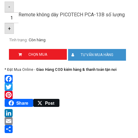
-
Remote không dây PICOTECH PCA-13B số lượng
+
Tình trạng:
Còn hàng
CHỌN MUA
TƯ VẤN MUA HÀNG
* Đặt Mua Online -
Giao Hàng COD kiểm hàng & thanh toán tận nơi
Facebook
Twitter
Pinterest
Share
Post
LinkedIn
Email
Share