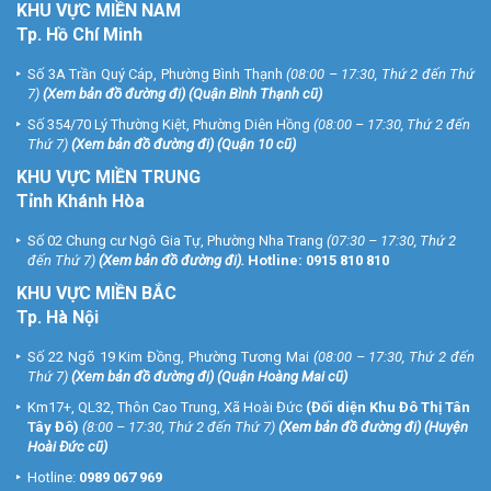
KHU
VỰC MIỀN NAM
Tp. Hồ Chí Minh
Số 3A Trần Quý Cáp, Phường Bình Thạnh
(08:00 – 17:30, Thứ 2 đến Thứ
7)
(
Xem bản đồ đường đi
) (Quận Bình Thạnh cũ)
Số 354/70 Lý Thường Kiệt, Phường Diên Hồng
(08:00 – 17:30, Thứ 2 đến
Thứ 7)
(
Xem bản đồ đường đi
) (Quận 10 cũ)
KHU VỰC MIỀN TRUNG
Tỉnh Khánh Hòa
Số 02 Chung cư Ngô Gia Tự, Phường Nha Trang
(07:30 – 17:30, Thứ 2
đến Thứ 7)
(
Xem bản đồ đường đi
).
Hotline:
0915 810 810
KHU VỰC MIỀN BẮC
Tp. Hà Nội
Số 22 Ngõ 19 Kim Đồng, Phường Tương Mai
(08:00 – 17:30, Thứ 2 đến
Thứ 7)
(
Xem bản đồ đường đi
) (Quận Hoàng Mai cũ)
Km17+, QL32, Thôn Cao Trung, Xã Hoài Đức
(Đối diện Khu Đô Thị Tân
Tây Đô)
(8:00 – 17:30, Thứ 2 đến Thứ 7)
(
Xem bản đồ đường đi
) (Huyện
Hoài Đức cũ)
Hotline:
0989 067 969