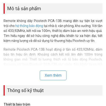
Mô tả sản phẩm
Remote không dây Picotech PCA-13B mang đến sự tiện lợi vượt
trội cho
hệ thống báo động
tại nhà ở, văn phòng, kho xưởng. Với tần
số 433,92MHz, kết nối xa 100m, thiết bị đảm bảo an ninh hiệu quả.
Tìm hiểu ngay để sở hữu công nghệ điều khiển từ xa hiện đại, tiết
kiệm năng lượng và dễ sử dụng từ thương hiệu Picotech uy tín.
Remote Picotech PCA-13B hoạt động ở tần số 433,92MHz, đảm
bảo tín hiệu ổn định. Khoảng cách kết nối lên đến 100m trong
không gian mở. Thiết bị tương thích với tủ báo động Picotech,
Karassn, và Heyi. Picotech PCA-13B cho phép điều khiển từ xa mà
không cần dây nối. Phù hợp cho nhà ở, cửa hàng, hoặc kho xưởng
lớn. Cài đặt đơn giản, chỉ mất vài phút.
Xem thêm
Remote PCA-13B lý tưởng cho nhà phố, văn phòng, hoặc nhà
xưởng. Người dùng điều khiển hệ thống an ninh từ xa, đảm bảo an
Thông số kỹ thuật
toàn khu vực rộng. Thiết bị nhỏ gọn, dễ mang theo mọi lúc.
Thông số kỹ thuật remote điều khiển
Thiết bị báo trộm