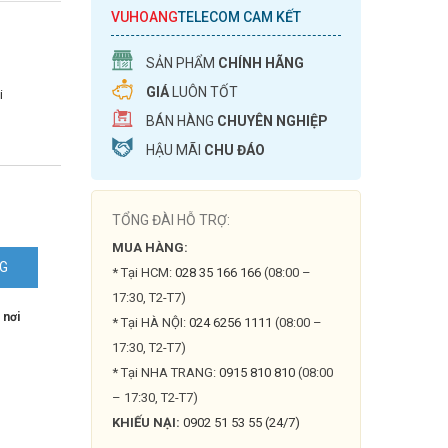
VUHOANG
TELECOM CAM KẾT
SẢN PHẨM
CHÍNH HÃNG
GIÁ
LUÔN TỐT
i
BÁN HÀNG
CHUYÊN NGHIỆP
HẬU MÃI
CHU ĐÁO
TỔNG ĐÀI HỖ TRỢ:
MUA HÀNG:
NG
* Tại HCM:
028 35 166 166
(08:00 –
17:30, T2-T7)
 nơi
* Tại HÀ NỘI:
024 6256 1111
(08:00 –
17:30, T2-T7)
* Tại NHA TRANG:
0915 810 810
(08:00
– 17:30, T2-T7)
KHIẾU NẠI:
0902 51 53 55 (24/7)