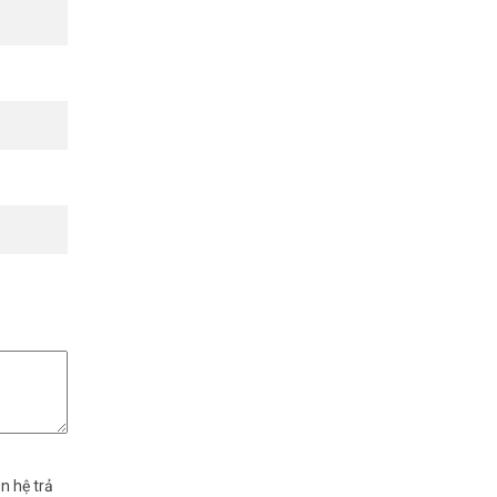
 nhanh hơn
n hệ trả