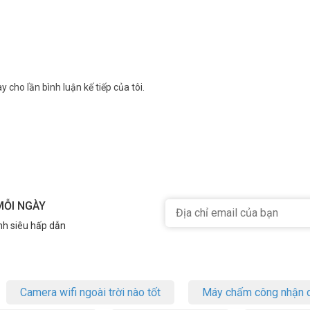
ín Hiệu Xuyên Qua Tường
 trúc bên trong được thiết kế tốt giúp tăng đáng kể hiệu suất truyền dẫn
định vị các thiết bị không dây và hình thành các kết nối không dây có
y cho lần bình luận kế tiếp của tôi.
MỖI NGÀY
nh siêu hấp dẫn
Camera wifi ngoài trời nào tốt
Máy chấm công nhận d