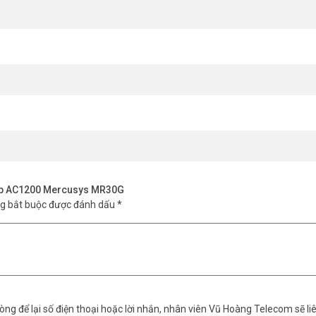
ếp với nhiều thiết bị cùng lúc cho phép các thiết bị kết nối đạt tốc độ
 Kép AC1200 Mercusys MR30G
ng bắt buộc được đánh dấu
*
ng để lại số điện thoại hoặc lời nhắn, nhân viên Vũ Hoàng Telecom sẽ liê