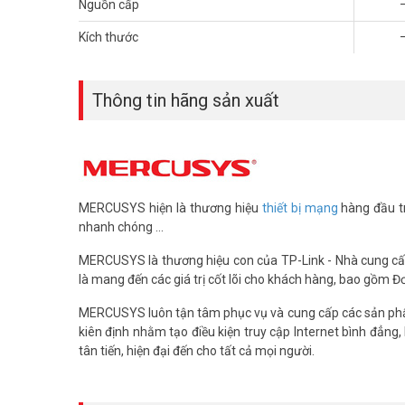
Nguồn cấp
Kích thước
Thông tin hãng sản xuất
MERCUSYS hiện là thương hiệu
thiết bị mạng
hàng đầu tr
nhanh chóng ...
MERCUSYS là thương hiệu con của TP-Link - Nhà cung cấp 
là mang đến các giá trị cốt lõi cho khách hàng, bao gồm 
MERCUSYS luôn tận tâm phục vụ và cung cấp các sản phẩ
kiên định nhằm tạo điều kiện truy cập Internet bình đẳn
Công Nghệ MU-MIMO – Nhiều Thiết Bị H
tân tiến, hiện đại đến cho tất cả mọi người.
Router truyền thống các thiết bị của bạn phải xếp hàng khi