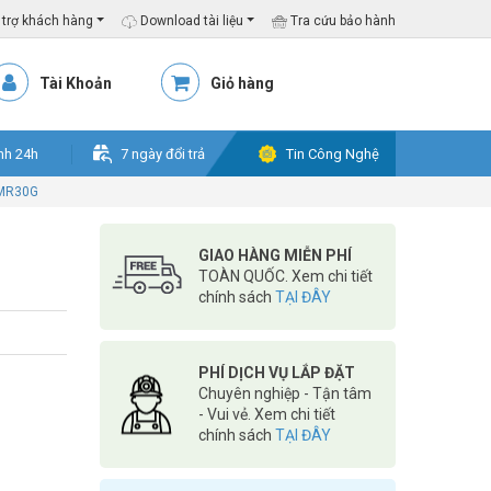
trợ khách hàng
Download tài liệu
Tra cứu bảo hành
Tài Khoản
Giỏ hàng
nh 24h
7 ngày đổi trả
Tin Công Nghệ
 MR30G
GIAO HÀNG MIỄN PHÍ
TOÀN QUỐC. Xem chi tiết
chính sách
TẠI ĐÂY
PHÍ DỊCH VỤ LẮP ĐẶT
Chuyên nghiệp - Tận tâm
- Vui vẻ. Xem chi tiết
chính sách
TẠI ĐÂY