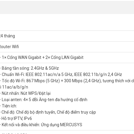
24 tháng
Router Wifi
– 1× Cổng WAN Gigabit + 2× Cổng LAN Gigabit
– Băng tần sóng: 2.4GHz & 5GHz
– Chuẩn Wi-Fi: IEEE 802.11ac/n/a 5 GHz, IEEE 802.11b/g/n 2,4 GHz
– Tốc độ Wi-Fi: 867 Mbps (5 GHz) + 300 Mbps (2,4 GHz), tương thích với 
Fi 11ac/a/b/g/n
– Nút nhấn: Nút WPS/Đặt lại
– Loại anten: 4× 5 dBi Ăng-ten đa hướng cố định
 Kép Mang Lại Kết Nối Nhanh Cho Mọi Thiết Bị
 Tiện ích:
tốc độ WiFi cực nhanh lên tới 1,2 Gbps. Chọn băng tần 2,4 GHz (300
+ Chế độ: Chế độ bộ định tuyến, Chế độ điểm truy cập
hi bạn lướt internet, gửi email cho đồng nghiệp hoặc chia sẻ liên kết tr
 Hỗ trợ IPTV, IPv6
c các tác vụ tiêu tốn nhiều băng thông khác, hãy chọn băng tần 5 GHz 
– Kết nối và điều khiển: Ứng dụng MERCUSYS