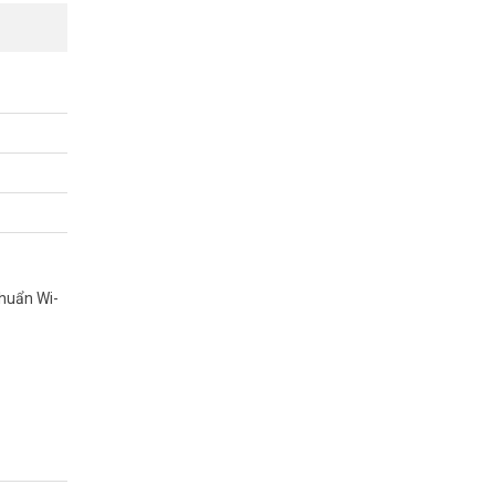
chuẩn Wi-
 Mbps) để
ên mạng xã
(867 Mbps)