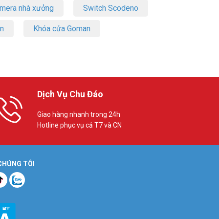
amera nhà xưởng
Switch Scodeno
on
Khóa cửa Goman
ốc thu tín
ầy đủ được
Dịch Vụ Chu Đáo
u suất cao
Giao hàng nhanh trong 24h
Hotline phục vụ cả T7 và CN
u WiFi với
àn bộ ngôi
 CHÚNG TÔI