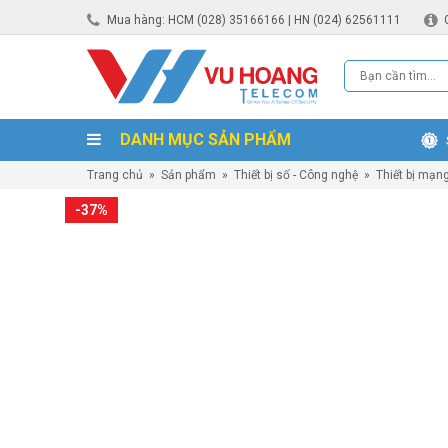
Mua hàng: HCM (028) 35166166 | HN (024) 62561111
DANH MỤC SẢN PHẨM
Trang chủ
»
Sản phẩm
»
Thiết bị số - Công nghệ
»
Thiết bị mạn
-37%