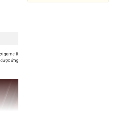
i game ít
g được ứng
Router Gigabit Băng Tần Kép
AC1200 Mercusys MR30G
629.000đ
999.000đ
Mua Ngay