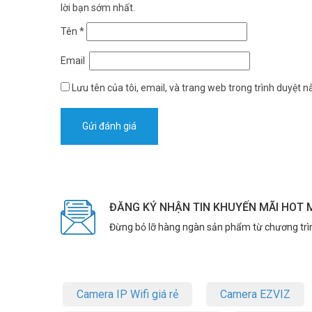
lời bạn sớm nhất.
Anten Độ Lợi Cao với Beamforming – T
Tên
*
Hỗ trợ 4 ăng-ten bên ngoài có công suất cao 5 dBi với cấu
nhiều phòng hơn. Công nghệ Beamforming nâng cao tự động 
Email
hiệu quả cao, giúp kết nối của bạn ổn định hơn.
Lưu tên của tôi, email, và trang web trong trình duyệt nà
ĐĂNG KÝ NHẬN TIN KHUYẾN MÃI HOT 
Đừng bỏ lỡ hàng ngàn sản phẩm từ chương trì
Camera IP Wifi giá rẻ
Camera EZVIZ