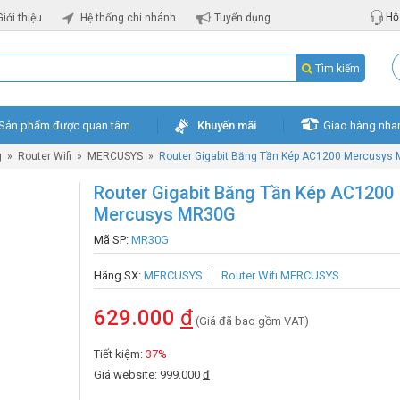
Hỗ 
Giới thiệu
Hệ thống chi nhánh
Tuyển dụng
Tìm kiếm
Sản phẩm được quan tâm
Khuyến mãi
Giao hàng nha
g
»
Router Wifi
»
MERCUSYS
»
Router Gigabit Băng Tần Kép AC1200 Mercusys
Router Gigabit Băng Tần Kép AC1200
Mercusys MR30G
Mã SP:
MR30G
Hãng SX:
MERCUSYS
Router Wifi MERCUSYS
629.000
đ
(Giá đã bao gồm VAT)
Tiết kiệm:
37%
Giá website: 999.000
đ