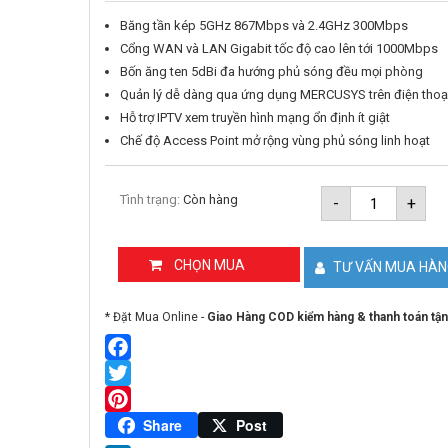
Băng tần kép 5GHz 867Mbps và 2.4GHz 300Mbps
Cổng WAN và LAN Gigabit tốc độ cao lên tới 1000Mbps
Bốn ăng ten 5dBi đa hướng phủ sóng đều mọi phòng
Quản lý dễ dàng qua ứng dụng MERCUSYS trên điện thoạ
Hỗ trợ IPTV xem truyền hình mạng ổn định ít giật
Chế độ Access Point mở rộng vùng phủ sóng linh hoạt
Router
Tình trạng:
Còn hàng
-
+
Gigabit
Băng
Tần
Kép
CHỌN MUA
TƯ VẤN MUA HÀ
AC1200
Mercusys
MR30G
* Đặt Mua Online -
Giao Hàng COD kiểm hàng & thanh toán tận
số
lượng
Facebook
Twitter
Pinterest
Share
Post