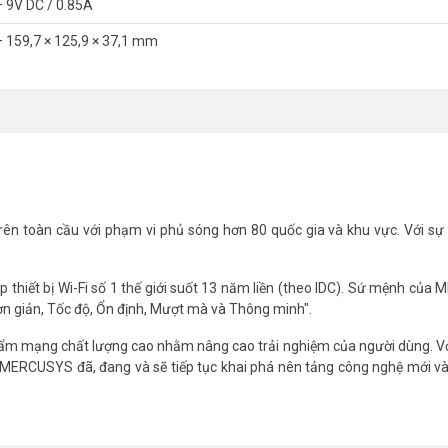
– 9V DC / 0.85A
– 159,7 × 125,9 × 37,1 mm
ên toàn cầu với phạm vi phủ sóng hơn 80 quốc gia và khu vực. Với sự 
thiết bị Wi-Fi số 1 thế giới suốt 13 năm liền (theo IDC). Sứ mệnh củ
Đơn giản, Tốc độ, Ổn định, Mượt mà và Thông minh".
m mạng chất lượng cao nhằm nâng cao trải nghiệm của người dùng. Vớ
g, MERCUSYS đã, đang và sẽ tiếp tục khai phá nên tảng công nghệ mới 
ơn Được Kết Nối Đồng Thời
 có nhiều kết nối cùng lúc, gây ra tình trạng tắc nghẽn trên mạng.