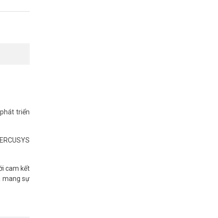
phát triển
a MERCUSYS
i cam kết
và mang sự