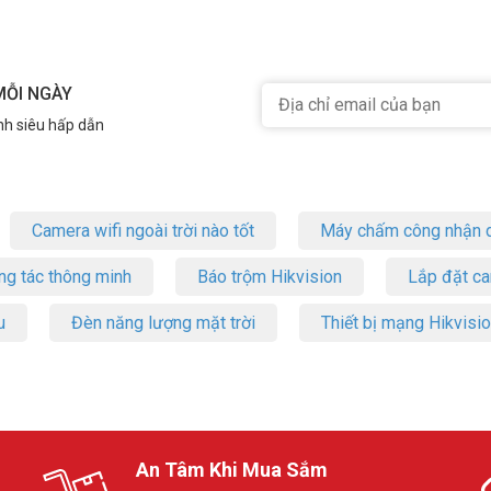
MỖI NGÀY
nh siêu hấp dẫn
điện. Bảo hành 3 năm mang lại sự an tâm. Cấu hình nhanh chóng giảm thờ
e RG-EG210G-P-V3
Camera wifi ngoài trời nào tốt
Máy chấm công nhận d
ng tác thông minh
Báo trộm Hikvision
Lắp đặt c
iết bị, phù hợp văn phòng 20-30 nhân viên. PoE cấp nguồn cho camera, gi
u
Đèn năng lượng mặt trời
Thiết bị mạng Hikvisi
 đơn hàng. Router này hỗ trợ VLAN tách mạng khách và nhân viên, tăn
cân bằng tải Ruijie RG-EG210G-P-V3
An Tâm Khi Mua Sắm