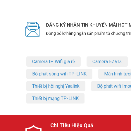
ĐĂNG KÝ NHẬN TIN KHUYẾN MÃI HOT 
Tiết kiệm chi phí vận hành
Đừng bỏ lỡ hàng ngàn sản phẩm từ chương trì
Công suất tiêu thụ tối đa 130W (với PoE) giúp tiết kiệm 
đặt ban đầu.
Ứng dụng thực tế của Router Ruiji
Camera IP Wifi giá rẻ
Camera EZVIZ
Văn phòng nhỏ và cửa hàng
Bộ phát sóng wifi TP-LINK
Màn hình tươ
Thiết bị định tuyến Ruijie cho doanh nghiệp hỗ trợ 200 th
dây cáp. Tốc độ cao đáp ứng nhu cầu họp trực tuyến.
Thiết bị hội nghị Yealink
Bộ phát wifi Imo
Quán cà phê và nhà hàng
Thiết bị mạng TP-LINK
Quán cà phê cần mạng mạnh để phục vụ khách và quản lý
Quản lý từ xa tiết kiệm thời gian.
Thông số kỹ thuật sản phẩm Router 
Chi Tiêu Hiệu Quả
– Giao diện mạng: 10 × 10/100/1000 Base-T