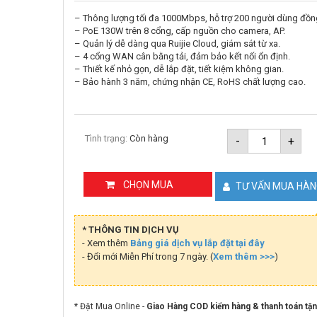
– Thông lượng tối đa 1000Mbps, hỗ trợ 200 người dùng đồng
– PoE 130W trên 8 cổng, cấp nguồn cho camera, AP.
– Quản lý dễ dàng qua Ruijie Cloud, giám sát từ xa.
– 4 cổng WAN cân bằng tải, đảm bảo kết nối ổn định.
– Thiết kế nhỏ gọn, dễ lắp đặt, tiết kiệm không gian.
– Bảo hành 3 năm, chứng nhận CE, RoHS chất lượng cao.
Smart
Tình trạng:
Còn hàng
-
+
Gateway
Ruijie
Reeye
RG-
CHỌN MUA
TƯ VẤN MUA HÀ
EG210G-
P-
V3
số
* THÔNG TIN DỊCH VỤ
lượng
- Xem thêm
Bảng giá dịch vụ lắp đặt tại đây
- Đổi mới Miễn Phí trong 7 ngày. (
Xem thêm >>>
)
* Đặt Mua Online -
Giao Hàng COD kiểm hàng & thanh toán tận