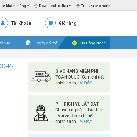
trợ khách hàng
Download tài liệu
Tra cứu bảo hành
Tài Khoản
Giỏ hàng
nh 24h
7 ngày đổi trả
Tin Công Nghệ
0G-P-
GIAO HÀNG MIỄN PHÍ
TOÀN QUỐC. Xem chi tiết
chính sách
TẠI ĐÂY
PHÍ DỊCH VỤ LẮP ĐẶT
Chuyên nghiệp - Tận tâm
- Vui vẻ. Xem chi tiết
chính sách
TẠI ĐÂY