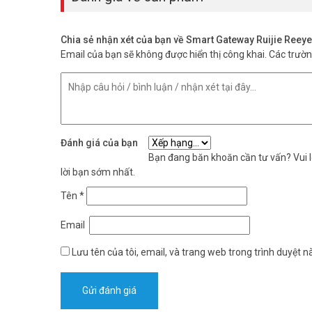
Kích thước 202×108×28mm và trọng lượng 0,522kg giúp rou
RoHS đảm bảo chất lượng quốc tế.
Chia sẻ nhận xét của bạn về Smart Gateway Ruijie Ree
Email của bạn sẽ không được hiển thị công khai.
Các trườ
Đánh giá của bạn
Bạn đang băn khoăn cần tư vấn? Vui lò
lời bạn sớm nhất.
Tên
*
Email
Lưu tên của tôi, email, và trang web trong trình duyệt nà