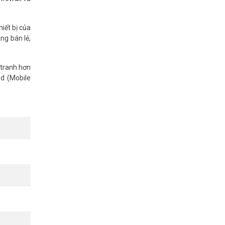
iết bị của
ng bán lẻ,
 tranh hơn
ud (Mobile
huyên. Tìm
ng tự động