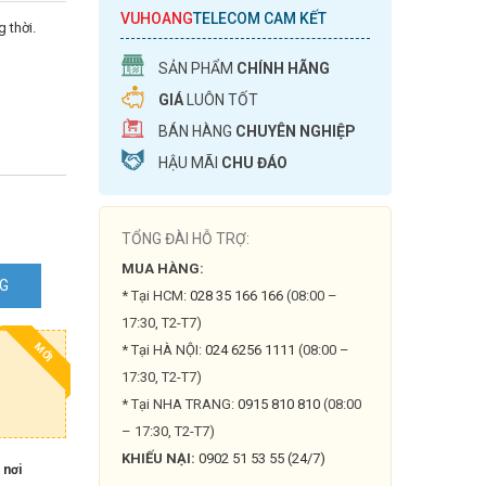
VUHOANG
TELECOM CAM KẾT
 thời.
SẢN PHẨM
CHÍNH HÃNG
GIÁ
LUÔN TỐT
BÁN HÀNG
CHUYÊN NGHIỆP
HẬU MÃI
CHU ĐÁO
TỔNG ĐÀI HỖ TRỢ:
MUA HÀNG:
NG
* Tại HCM:
028 35 166 166
(08:00 –
17:30, T2-T7)
MỚI
* Tại HÀ NỘI:
024 6256 1111
(08:00 –
17:30, T2-T7)
* Tại NHA TRANG:
0915 810 810
(08:00
– 17:30, T2-T7)
KHIẾU NẠI:
0902 51 53 55 (24/7)
 nơi