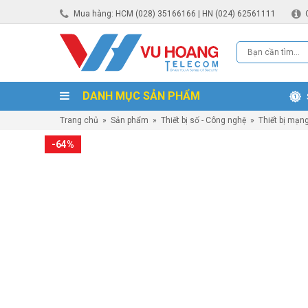
Mua hàng: HCM (028) 35166166 | HN (024) 62561111
DANH MỤC SẢN PHẨM
Trang chủ
»
Sản phẩm
»
Thiết bị số - Công nghệ
»
Thiết bị mạn
-64%