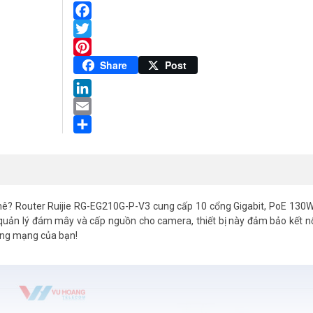
Facebook
Twitter
Pinterest
Share
Post
LinkedIn
Email
Share
ê? Router Ruijie RG-EG210G-P-V3 cung cấp 10 cổng Gigabit, PoE 130W
quản lý đám mây và cấp nguồn cho camera, thiết bị này đảm bảo kết nố
ống mạng của bạn!