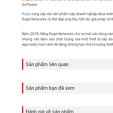
Software.
Ruijie
cung cấp các sản phẩm cấp doanh nghiệp được kiểm t
Ruijie Networks có thể đáp ứng hầu hết các giải pháp về 
...
Năm 2018, Hãng Ruijie Networks cho ra mắt các dòng sản p
nhưng vẫn đảm bảo chất lượng của một thiết bị cấp doa
app/web) một cách dễ dàng, không hạn chế số lượng thiết 
Quản lý thông minh qua Ruijie Cloud
Ruijie Cloud cho phép quản lý mạng từ xa qua ứng dụng di
Sản phẩm liên quan
hiểu thêm về Ruijie Cloud để tối ưu hiệu suất.
Lợi ích khi sử dụng Router Ruijie R
Cân bằng tải với 4 cổng WAN
Sản phẩm bạn đã xem
Router Ruijie PoE có 4 cổng WAN Gigabit, tối ưu băng thô
chuyển đổi. Điều này đảm bảo hoạt động liên tục cho doan
Thiết kế nhỏ gọn, bền bỉ
Đánh giá về sản phẩm