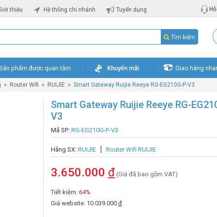
Hỗ 
Giới thiệu
Hệ thống chi nhánh
Tuyển dụng
Tìm kiếm
Sản phẩm được quan tâm
Khuyến mãi
Giao hàng nha
g
»
Router Wifi
»
RUIJIE
»
Smart Gateway Ruijie Reeye RG-EG210G-P-V3
Smart Gateway Ruijie Reeye RG-EG21
V3
Mã SP:
RG-EG210G-P-V3
Hãng SX:
RUIJIE
Router Wifi RUIJIE
3.650.000
đ
(Giá đã bao gồm VAT)
Tiết kiệm:
64%
Giá website: 10.039.000
đ