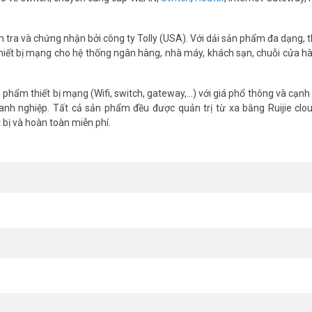
ra và chứng nhận bởi công ty Tolly (USA). Với dải sản phẩm đa dạng, th
thiết bị mạng cho hệ thống ngân hàng, nhà máy, khách sạn, chuỗi cửa hà
hẩm thiết bị mạng (Wifi, switch, gateway,...) với giá phổ thông và cạnh
nh nghiệp. Tất cả sản phẩm đều được quản trị từ xa bằng Ruijie clo
bị và hoàn toàn miễn phí.
 động. Cấu hình đơn giản, giám sát dễ dàng, ngay cả với người không c
G-EG210G-P-V3
ng và duy trì kết nối ổn định. Khi một đường truyền gặp sự cố, hệ thố
h nghiệp.