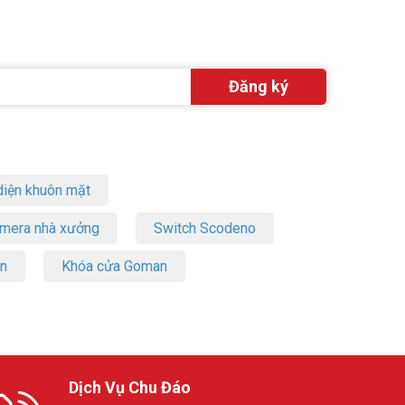
i gian cài
iện khuôn mặt
amera nhà xưởng
Switch Scodeno
ảm chi phí
on
Khóa cửa Goman
g bảo mật.
Dịch Vụ Chu Đáo