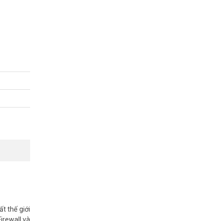
cho camera
i mượt mà.
t thế giới
Firewall và