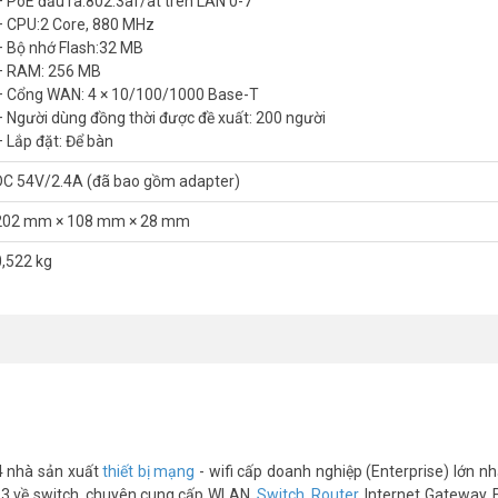
– PoE đầu ra:802.3af/at trên LAN 0-7
n 8 cổng LAN, cung cấp công suất 130W. Thiết bị cấp nguồn trực tiếp 
– CPU:2 Core, 880 MHz
ặt dây nguồn.
– Bộ nhớ Flash:32 MB
– RAM: 256 MB
– Cổng WAN: 4 × 10/100/1000 Base-T
ps ở chế độ Turbo. Hỗ trợ 200 người dùng đồng thời, đảm bảo kết nố
– Người dùng đồng thời được đề xuất: 200 người
– Lắp đặt: Để bàn
DC 54V/2.4A (đã bao gồm adapter)
202 mm × 108 mm × 28 mm
0,522 kg
4 nhà sản xuất
thiết bị mạng
- wifi cấp doanh nghiệp (Enterprise) lớn nhấ
 số 3 về switch, chuyên cung cấp WLAN,
Switch
,
Router
, Internet Gateway, 