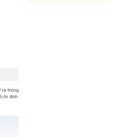
 và thông
i ổn định.
Smart Gateway Ruijie Reeye
RG-EG210G-P-V3
3.650.000đ
10.039.000đ
Mua Ngay