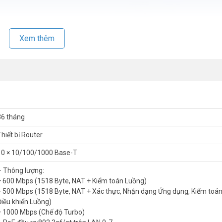
Xem thêm
36 tháng
Thiết bị Router
10 × 10/100/1000 Base-T
– Thông lượng:
+ 600 Mbps (1518 Byte, NAT + Kiểm toán Luồng)
+ 500 Mbps (1518 Byte, NAT + Xác thực, Nhận dạng Ứng dụng, Kiểm toá
e RG-EG210G-P-V3
Điều khiển Luồng)
+ 1000 Mbps (Chế độ Turbo)