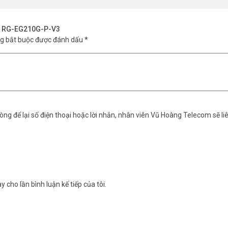
ter dễ đặt trên bàn. Hoạt động ổn định ở nhiệt độ 0°C đến 40°C. Chứn
ye RG-EG210G-P-V3
ng bắt buộc được đánh dấu
*
ng để lại số điện thoại hoặc lời nhắn, nhân viên Vũ Hoàng Telecom sẽ liê
y cho lần bình luận kế tiếp của tôi.