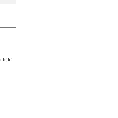
g nhận CE,
n hệ trả