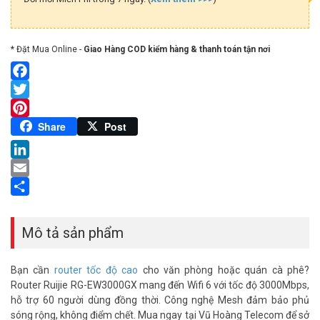
* Đặt Mua Online -
Giao Hàng COD kiểm hàng & thanh toán tận nơi
Facebook
Twitter
Pinterest
Share
Post
LinkedIn
Email
Share
Mô tả sản phẩm
Bạn cần
router tốc độ cao
cho văn phòng hoặc quán cà phê?
Router Ruijie RG-EW3000GX mang đến Wifi 6 với tốc độ 3000Mbps,
hỗ trợ 60 người dùng đồng thời. Công nghệ Mesh đảm bảo phủ
sóng rộng, không điểm chết. Mua ngay tại Vũ Hoàng Telecom để sở