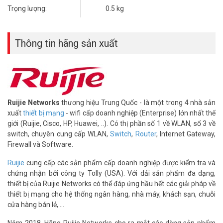
bảo tín hiệu ổn định. Phủ sóng lên đến 2500 sq.ft, đáp ứng không
Trọng lượng:
0.5 kg
gian rộng. Tăng cường trải nghiệm kết nối liên tục.
Lợi ích khi sử dụng Router Ruijie RG-
Thông tin hãng sản xuất
EW3000GX
Kết nối ổn định, quản lý dễ dàng
Router Wifi 6 Ruijie hỗ trợ tối đa 192 thiết bị, khuyến nghị 60 người
dùng. Ứng dụng Ruijie Reyee giúp giám sát và cấu hình từ xa. Giao
diện thân thiện, phù hợp người dùng không chuyên.
Ruijie Networks
thương hiệu Trung Quốc - là một trong 4 nhà sản
xuất
thiết bị mạng
- wifi cấp doanh nghiệp (Enterprise) lớn nhất thế
giới (Ruijie, Cisco, HP, Huawei, ..). Có thị phần số 1 về WLAN, số 3 về
switch, chuyên cung cấp WLAN,
Switch
,
Router
, Internet Gateway,
Firewall và Software.
Ruijie
cung cấp các sản phẩm cấp doanh nghiệp được kiểm tra và
chứng nhận bởi công ty Tolly (USA). Với dải sản phẩm đa dạng,
thiết bị của Ruijie Networks có thể đáp ứng hầu hết các giải pháp về
thiết bị mạng cho hệ thống ngân hàng, nhà máy, khách sạn, chuỗi
cửa hàng bán lẻ, ...