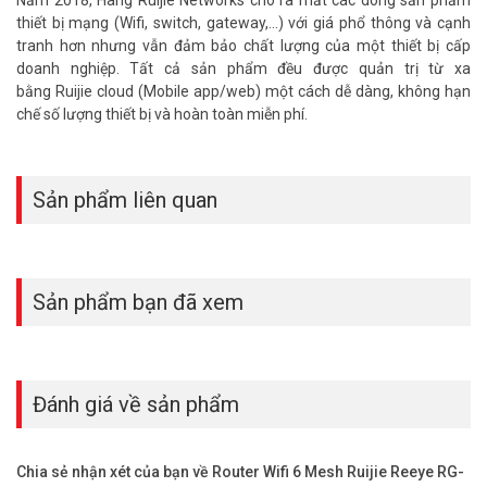
Năm 2018, Hãng Ruijie Networks cho ra mắt các dòng sản phẩm
thiết bị mạng (Wifi, switch, gateway,...) với giá phổ thông và cạnh
Linh hoạt với đa chế độ
tranh hơn nhưng vẫn đảm bảo chất lượng của một thiết bị cấp
doanh nghiệp. Tất cả sản phẩm đều được quản trị từ xa
Hỗ trợ các chế độ Router, Repeater, AP, WISP, đáp ứng nhiều nhu
bằng Ruijie cloud (Mobile app/web) một cách dễ dàng, không hạn
cầu. Dễ dàng chuyển đổi chức năng cho văn phòng, nhà hàng hoặc
chế số lượng thiết bị và hoàn toàn miễn phí.
nhà ở. Tiết kiệm chi phí đầu tư thiết bị.
Tiết kiệm năng lượng, độ bền cao
Sản phẩm liên quan
Công suất tiêu thụ thấp, thiết kế bền bỉ, hoạt động ổn định. Bảo
hành 3 năm đảm bảo an tâm sử dụng. Chất lượng đạt chuẩn xuất
xứ từ Ruijie Networks.
Ứng dụng thực tế của Router Ruijie RG-
Sản phẩm bạn đã xem
EW3000GX
Văn phòng nhỏ và vừa
Bộ định tuyến Ruijie
RG-EW3000GX đáp ứng nhu cầu kết nối cho
Đánh giá về sản phẩm
20-30 nhân viên. Tốc độ cao hỗ trợ họp trực tuyến và quản lý dữ
liệu hiệu quả. Công nghệ Mesh phủ sóng mọi khu vực văn phòng.
Chia sẻ nhận xét của bạn về Router Wifi 6 Mesh Ruijie Reeye RG-