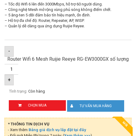
– Tốc độ Wifi 6 lên đến 3000Mbps, hỗ trợ 60 người dùng.
– Công nghệ Mesh mở rộng vùng phủ sóng không điểm chết.
– 5 ăng-ten 5 dBi đảm bảo tín hiệu mạnh, ổn định.
– Hỗ trợ đa chế độ: Router, Repeater, AP, WISP.
– Quản lý dễ dàng qua ứng dụng Ruijie Reyee.
-
Router Wifi 6 Mesh Ruijie Reeye RG-EW3000GX số lượng
+
Tình trạng:
Còn hàng
CHỌN MUA
TƯ VẤN MUA HÀNG
MỚI
* THÔNG TIN DỊCH VỤ
- Xem thêm
Bảng giá dịch vụ lắp đặt tại đây
- Đổi mới Miễn Phí trong 7 ngày. (
Xem thêm >>>
)