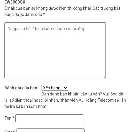
EW3000GX
Email của bạn sẽ không được hiển thị công khai.
Các trường bắt
buộc được đánh dấu
*
Quán cà phê và nhà hàng
Router đảm bảo mạng ổn định cho khách hàng và nhân viên. Hỗ
trợ VLAN tách mạng, tăng bảo mật. Quản lý từ xa qua app giúp tiết
Đánh giá của bạn
kiệm thời gian vận hành.
Bạn đang băn khoăn cần tư vấn? Vui lòng để
lại số điện thoại hoặc lời nhắn, nhân viên Vũ Hoàng Telecom sẽ liên
Thông số kỹ thuật sản phẩm Router Wifi 6
hệ trả lời bạn sớm nhất.
Mesh Ruijie RG-EW3000GX
Tên
*
– Cổng WAN: 1 x 10/100/1000 Mbps Base-T WAN | 1 x
10/100/1000 Mbps Base-T WAN/LAN