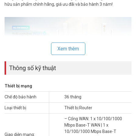
hữu sản phẩm chính hãng, giá ưu đãi và bảo hành 3 năm!
Xem thêm
Thông số kỹ thuật
Thiết bị mạng
Tính năng nổi bật của Router Ruijie RG-
EW3000GX
Chế độ bảo hành
36 tháng
Tốc độ Wifi 6 vượt trội
Loại thiết bị
Thiết bị Router
Router Ruijie RG-EW3000GX đạt tốc độ 2402Mbps trên băng tần
– Cổng WAN: 1 x 10/100/1000
5GHz và 574Mbps trên 2.4GHz. Công nghệ MIMO 2×2 đảm bảo kết
Mbps Base-T WAN | 1 x
nối mượt mà cho nhiều thiết bị. Phù hợp cho streaming, chơi game
10/100/1000 Mbps Base-T
Giao diện mạng: