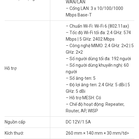
và họp trực tuyến.
WAN/LAN
– Cổng LAN: 3 x 10/100/1000
Công nghệ Mesh mở rộng sóng
Mbps Base-T
Hỗ trợ Reyee Mesh, router kết nối nhiều thiết bị Ruijie để phủ sóng
– Chuẩn Wi-Fi: Wi-Fi 6 (802.11ax)
toàn diện. Loại bỏ vùng sóng yếu, lý tưởng cho văn phòng lớn hoặc
– Tốc độ Wi-Fi tối đa: 2.4 GHz: 574
nhà nhiều tầng. Tìm hiểu thêm về Reyee Mesh.
Mbps | 5 GHz: 2402 Mbps
– Công nghệ MIMO: 2.4 GHz: 2×2 | 5
GHz: 2×2
– Số người dùng tối đa: 192 người
– Số người dùng khuyến nghị: 60
Hỗ trợ
người
– Số ăng-ten: 5
– Độ lợi ăng-ten: 2.4 GHz: 5 dBi | 5
GHz: 5 dBi
– Hỗ trợ MESH: Có
– Chế độ hoạt động: Repeater,
Router, AP, WISP
Nguồn cấp
DC 12V/1.5A
5 ăng-ten mạnh mẽ
Kích thướ:
260 mm × 140 mm × 30 mm/td>
Với 5 ăng-ten độ lợi 5 dBi, thiết bị mạng Ruijie cho văn phòng đảm