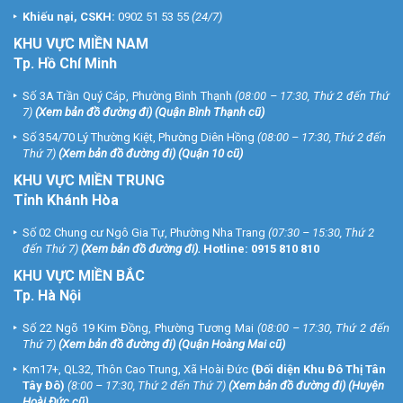
Khiếu nại, CSKH:
0902 51 53 55
(24/7)
KHU
VỰC MIỀN NAM
Tp. Hồ Chí Minh
Số 3A Trần Quý Cáp, Phường Bình Thạnh
(08:00 – 17:30, Thứ 2 đến Thứ
7)
(
Xem bản đồ đường đi
) (Quận Bình Thạnh cũ)
Số 354/70 Lý Thường Kiệt, Phường Diên Hồng
(08:00 – 17:30, Thứ 2 đến
Thứ 7)
(
Xem bản đồ đường đi
) (Quận 10 cũ)
KHU VỰC MIỀN TRUNG
Tỉnh Khánh Hòa
Số 02 Chung cư Ngô Gia Tự, Phường Nha Trang
(07:30 – 15:30, Thứ 2
đến Thứ 7)
(
Xem bản đồ đường đi
).
Hotline:
0915 810 810
KHU VỰC MIỀN BẮC
Tp. Hà Nội
Số 22 Ngõ 19 Kim Đồng, Phường Tương Mai
(08:00 – 17:30, Thứ 2 đến
Thứ 7)
(
Xem bản đồ đường đi
) (Quận Hoàng Mai cũ)
Km17+, QL32, Thôn Cao Trung, Xã Hoài Đức
(Đối diện Khu Đô Thị Tân
Tây Đô)
(8:00 – 17:30, Thứ 2 đến Thứ 7)
(
Xem bản đồ đường đi
) (Huyện
Hoài Đức cũ)