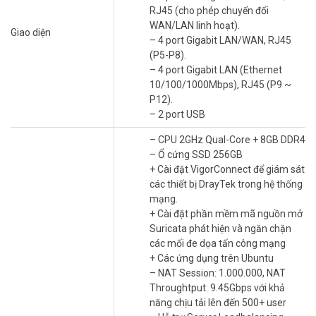
chạy các phần mềm mạnh mẽ trực tiếp trên Vigor3912S, loại bỏ
RJ45 (cho phép chuyển đổi
nhu cầu sử dụng thêm máy tính để cài đặt máy chủ.
WAN/LAN linh hoạt).
Giao diện
– 4 port Gigabit LAN/WAN, RJ45
Đặc điểm nổi bật của sản phẩm DrayTek
(P5-P8).
Vigor3912
– 4 port Gigabit LAN (Ethernet
Cấu hình mạnh mẽ:
Trang bị bộ xử lý lõi tứ mạnh mẽ mang lại tốc
10/100/1000Mbps), RJ45 (P9 ~
độ kết nối nhanh chóng, ngay cả khi có nhiều thiết bị được kết nối.
P12).
– 2 port USB
– CPU 2GHz Qual-Core + 8GB DDR4
– Ổ cứng SSD 256GB
+ Cài đặt VigorConnect để giám sát
các thiết bị DrayTek trong hệ thống
mạng.
+ Cài đặt phần mềm mã nguồn mở
Suricata phát hiện và ngăn chặn
các mối đe dọa tấn công mạng
+ Các ứng dụng trên Ubuntu
– NAT Session: 1.000.000, NAT
Throughtput: 9.45Gbps với khả
năng chịu tải lên đến 500+ user