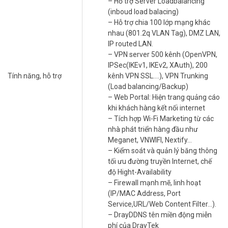
– Hỗ trợ Server Loadbalancing
Giao diện WAN linh hoạt:
Bộ định tuyến có 8 giao diện WAN, bao
(inboud load balacing)
gồm 2 cổng 10G SFP+ cho kết nối cáp quang, 2 cổng Ethernet 2,5G,
– Hỗ trợ chia 100 lớp mạng khác
RJ-45 và 4 cổng Gigabit Ethernet, RJ-45, mang lại thông lượng
nhau (801.2q VLAN Tag), DMZ LAN,
NAT lên tới 9,4 Gbps.
IP routed LAN.
– VPN server 500 kênh (OpenVPN,
IPSec(IKEv1, IKEv2, XAuth), 200
Tính năng, hỗ trợ
kênh VPN SSL….), VPN Trunking
(Load balancing/Backup)
– Web Portal: Hiện trang quảng cáo
khi khách hàng kết nối internet
– Tích hợp Wi-Fi Marketing từ các
nhà phát triển hàng đầu như
Meganet, VNWIFI, Nextify…
VPN hiệu suất cao:
Hỗ trợ tối đa 500 VPN và cung cấp thông lượng
– Kiểm soát và quản lý băng thông
IPsec lên đến 5,7 Gbps, giúp bạn kết nối an toàn với các văn phòng
tối ưu đường truyền Internet, chế
và người dùng từ xa.
độ Hight-Availability
– Firewall mạnh mẽ, linh hoạt
Bảo mật toàn diện:
Cung cấp nhiều tính năng bảo mật toàn diện
(IP/MAC Address, Port
để bảo vệ mạng của bạn khỏi các mối đe dọa mạng, bao gồm
Service,URL/Web Content Filter…).
tường lửa SPI, lọc nội dung, VPN và xác thực người dùng.
– DrayDDNS tên miền động miễn
phí của DrayTek