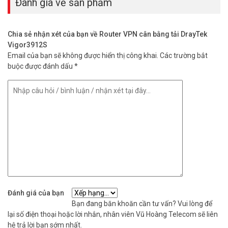
Đánh giá về sản phẩm
– DrayDDNS tên miền động miễn phí của DrayTek
– Quản lý tập trung cho 50 Access Point DrayTek (APM), 30 Switch
(SWM)
Chia sẻ nhận xét của bạn về Router VPN cân bằng tải DrayTek
– Quản lý tập trung Vigor3912S qua Cloud DrayTek Free
Vigor3912S
– Nguồn cấp: AC 100~240V @ 0.5-0.7A
Email của bạn sẽ không được hiển thị công khai.
Các trường bắt
– Công suất: 35W
buộc được đánh dấu
*
– Nhiệt độ hoạt động: 0°C ~ 45°C
– Nhiệt độ lưu trữ: -10 to 55°C
– Độ ẩm hoạt động (không ngưng tụ): 10 đến 90%
– Kích thước: 443 x 285 x 45mm
– Trọng lượng: –
– Xuất xứ: Đài Loan
– Bảo hành: 2 năm (Không bảo hành cháy nổ, sét đánh.)
Đặt mua Online ngay, lắp đặt router DrayTek Vigor3912S mới nhất,
quý khách hàng vui lòng liên hệ HOTLINE
1900 9259
để được hỗ trợ
tốt nhất. Tham khảo thêm hình ảnh tại
Facebook Vuhoangtelecom
nhé.
Đánh giá của bạn
Bạn đang băn khoăn cần tư vấn? Vui lòng để
lại số điện thoại hoặc lời nhắn, nhân viên Vũ Hoàng Telecom sẽ liên
hệ trả lời bạn sớm nhất.