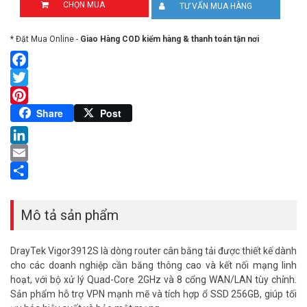
CHỌN MUA
TƯ VẤN MUA HÀNG
* Đặt Mua Online -
Giao Hàng COD kiểm hàng & thanh toán tận nơi
Facebook
Twitter
Pinterest
Share
Post
LinkedIn
Email
Share
Mô tả sản phẩm
DrayTek Vigor3912S là dòng router cân bằng tải được thiết kế dành
cho các doanh nghiệp cần băng thông cao và kết nối mạng linh
hoạt, với bộ xử lý Quad-Core 2GHz và 8 cổng WAN/LAN tùy chỉnh.
Sản phẩm hỗ trợ VPN mạnh mẽ và tích hợp ổ SSD 256GB, giúp tối