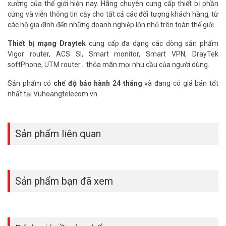
P12).
xưởng của thế giới hiện nay. Hãng chuyên cung cấp thiết bị phần
– 2 port USB
cứng và viễn thông tin cậy cho tất cả các đối tượng khách hàng, từ
– Ổ cứng SSD 256GB
các hộ gia đình đến những doanh nghiệp lớn nhỏ trên toàn thế giới.
+ Cài đặt VigorConnect để giám sát các thiết bị DrayTek trong hệ
Thiết bị mạng Draytek
cung cấp đa dạng các dòng sản phẩm
thống mạng.
Vigor router, ACS SI, Smart monitor, Smart VPN, DrayTek
+ Cài đặt phần mềm mã nguồn mở Suricata phát hiện và ngăn
softPhone, UTM router... thỏa mãn mọi nhu cầu của người dùng.
chặn các mối đe dọa tấn công mạng
+ Các ứng dụng trên Ubuntu
Sản phẩm có
chế độ bảo hành 24 tháng
và đang có giá bán tốt
– NAT Session: 1.000.000, NAT Throughtput: 9.45Gbps với khả
nhất tại Vuhoangtelecom.vn
năng chịu tải lên đến 500+ user
– Hỗ trợ Server Loadbalancing (inboud load balacing)
– Hỗ trợ chia 100 lớp mạng khác nhau (801.2q VLAN Tag), DMZ
LAN, IP routed LAN.
Sản phẩm liên quan
– VPN server 500 kênh (OpenVPN, IPSec(IKEv1, IKEv2, XAuth), 200
kênh VPN SSL….), VPN Trunking (Load balancing/Backup)
– Web Portal: Hiện trang quảng cáo khi khách hàng kết nối internet
– Tích hợp Wi-Fi Marketing từ các nhà phát triển hàng đầu như
Sản phẩm bạn đã xem
Meganet, VNWIFI, Nextify…
– Kiểm soát và quản lý băng thông tối ưu đường truyền Internet,
chế độ Hight-Availability
– Firewall mạnh mẽ, linh hoạt (IP/MAC Address, Port
Service,URL/Web Content Filter…).