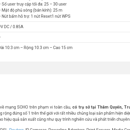
– Số user truy cập tối đa: 25 – 30 user
– Mật độ phủ sóng (bán kính): 25 m
– Nút bấm hỗ trợ: 1 nút Reset1 nút WPS
9V DC / 0.85A
–
a mạng Wi-Fi tối ưu hóa. Công nghệ bán dẫn tiên tiến giúp tính hợp CPU, 
ược độ tương thích cao nhát, mang đến cho bạn hiệu suất cao với một th
Dài 10.3 cm – Rộng 10.3 cm – Cao 15 cm
ăng tần Wi-Fi 5GHz tốc độ cao và thông thoáng, trong khi băng tần tr
ị không yêu cầu băng thông lớn.
 về mạng SOHO trên phạm vi toàn cầu,
có trụ sở tại Thâm Quyến, T
rộng đứng số 1 trên thế giới với rất nhiều chủng loại sản phẩm hiện diệ
cao hiệu quả sản xuất cũng như quy trình nghiên cứu và phát triển chuyên
ADSL,
Routers
, IP Cameras, Powerline Adapters, Print Servers, Media Co