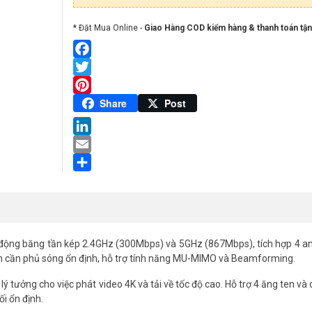
* Đặt Mua Online -
Giao Hàng COD kiểm hàng & thanh toán tận
Facebook
Twitter
Pinterest
Share
Post
LinkedIn
Email
Share
t động băng tần kép 2.4GHz (300Mbps) và 5GHz (867Mbps), tích hợp 4 a
nh cần phủ sóng ổn định, hỗ trợ tính năng MU-MIMO và Beamforming.
 tưởng cho việc phát video 4K và tải về tốc độ cao. Hỗ trợ 4 ăng ten và
i ổn định.