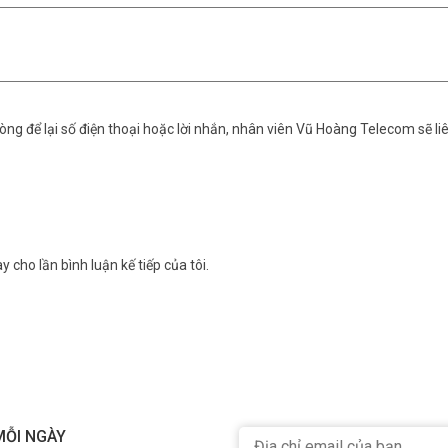
ng để lại số điện thoại hoặc lời nhắn, nhân viên Vũ Hoàng Telecom sẽ liê
y cho lần bình luận kế tiếp của tôi.
kết nối nhiều thiết bị nhưng vẫn duy trì độ trễ thấp. Việc stream trên 
 miễn là bạn có đủ băng thông từ nhà cung cấp dịch vụ Internet.
ifi đơn giản
lập tức tạo ra mạng Wi-Fi cá nhân và chia sẻ kết nối Internet cho tất cả
MỖI NGÀY