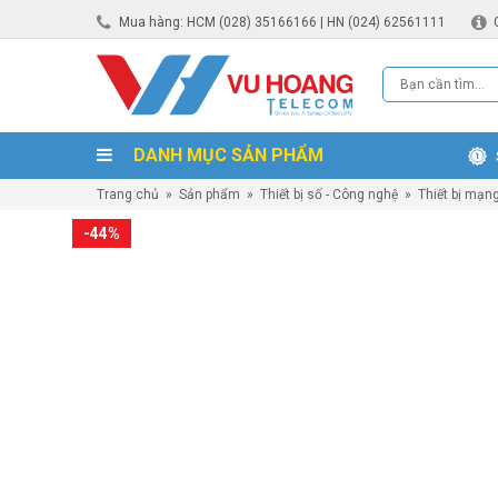
Mua hàng: HCM (028) 35166166 | HN (024) 62561111
DANH MỤC SẢN PHẨM
Trang chủ
»
Sản phẩm
»
Thiết bị số - Công nghệ
»
Thiết bị mạn
-44%