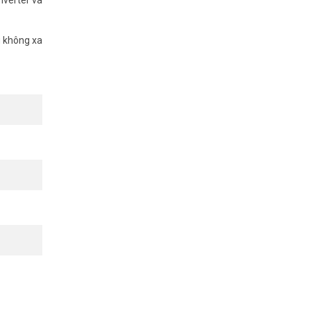
g không xa
t hiện các