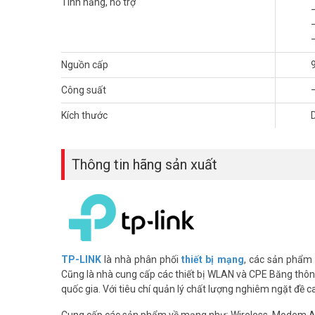
Tính năng, hỗ trợ
Nguồn cấp
Nhỏ Gọn và Mạnh Mẽ
Công suất
Cấu trúc hệ thống của Archer C54 tập trung vào việc tạo r
đơn vị xử lý đa luồng vào một con chip duy nhất để đạt đ
Kích thước
gọn.
Wi-Fi Băng Tần Kép Tốc Độ Cao
Thông tin hãng sản xuất
Wi-Fi Băng tần kép cho phép bạn kết nối thiết bị đến b
2.4GHz vẫn sẽ cung cấp một kết nối xa hơn cho các thiết b
TP-LINK
là nhà phân phối
thiết bị mạng
, các sản phẩm
Cũng là nhà cung cấp các thiết bị WLAN và CPE Băng thông 
quốc gia. Với tiêu chí quản lý chất lượng nghiêm ngặt đề 
Cung cấp các sản phẩm về mạng như: Wireless, Modem 