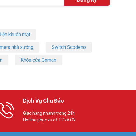
iện khuôn mặt
amera nhà xưởng
Switch Scodeno
on
Khóa cửa Goman
Dịch Vụ Chu Đáo
Giao hàng nhanh trong 24h
Hotline phục vụ cả T7 và CN
và hơn thế