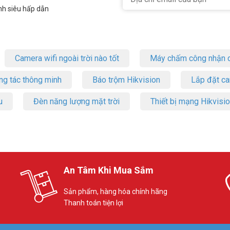
nh siêu hấp dẫn
g mạng Wi-Fi.
g ngôi nhà của bạn.
Camera wifi ngoài trời nào tốt
Máy chấm công nhận d
ng tác thông minh
Báo trộm Hikvision
Lắp đặt c
u
Đèn năng lượng mặt trời
Thiết bị mạng Hikvisi
An Tâm Khi Mua Sắm
Sản phẩm, hàng hóa chính hãng
Thanh toán tiện lợi
ụ tích hợp, bao gồm Quyền kiểm soát của phụ huynh, Mạng khách, QoS, 