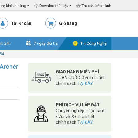
trợ khách hàng
Download tài liệu
Tra cứu bảo hành
Tài Khoản
Giỏ hàng
nh 24h
7 ngày đổi trả
Tin Công Nghệ
C54
 Archer
GIAO HÀNG MIỄN PHÍ
TOÀN QUỐC. Xem chi tiết
chính sách
TẠI ĐÂY
PHÍ DỊCH VỤ LẮP ĐẶT
Chuyên nghiệp - Tận tâm
- Vui vẻ. Xem chi tiết
chính sách
TẠI ĐÂY