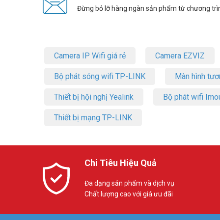
Đừng bỏ lỡ hàng ngàn sản phẩm từ chương trì
Chế Độ Điểm Truy Cập:
Chuyển đổi mạng dây hiện có san
Chế Độ Mở Rộng Sóng:
Mở rộng vùng phủ sóng Wi-Fi tron
Camera IP Wifi giá rẻ
Camera EZVIZ
Bộ phát sóng wifi TP-LINK
Màn hình tươ
Thiết bị hội nghị Yealink
Bộ phát wifi Imo
Thiết bị mạng TP-LINK
Chi Tiêu Hiệu Quả
Quản Lý Linh Hoạt
Đa dạng sản phẩm và dịch vụ
Chất lượng cao với giá ưu đãi
Dễ dàng quản lý mạng gia đình của bạn với nhiều công c
nữa.