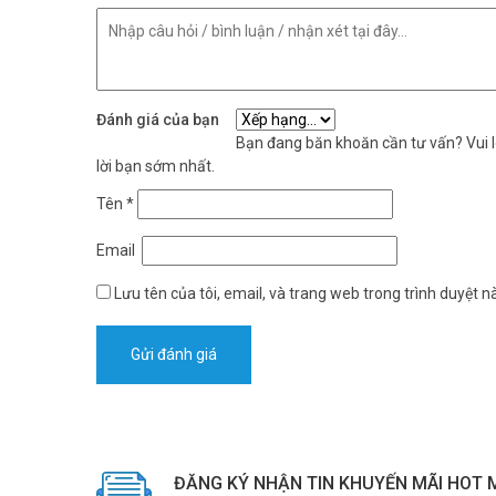
Đánh giá của bạn
Bạn đang băn khoăn cần tư vấn? Vui lò
lời bạn sớm nhất.
Tên
*
Email
Nâng Cao Hiệu Suất Mạng
Lưu tên của tôi, email, và trang web trong trình duyệt nà
Được trang bị công nghệ MU-MIMO, Archer C54 cho phép bạn 
MU-MIMO khác nhau giờ đây sẽ mượt mà như chỉ 1 thiết bị,
*** Xem thêm:
Các bước cấu hình và thiết lập router w
Chế Độ 3 trong 1
Chế Độ Router (Mặc định):
Cắm dây cáp Ethernet để ngay 
bị Wi-Fi của bạn.
ĐĂNG KÝ NHẬN TIN KHUYẾN MÃI HOT 