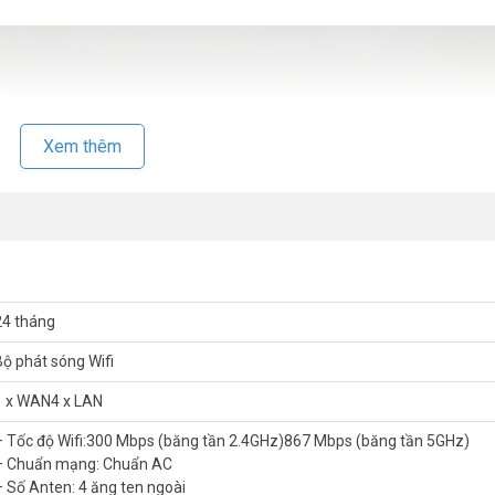
Xem thêm
24 tháng
Bộ phát sóng Wifi
1 x WAN4 x LAN
– Tốc độ Wifi:300 Mbps (băng tần 2.4GHz)867 Mbps (băng tần 5GHz)
– Chuẩn mạng: Chuẩn AC
– Số Anten: 4 ăng ten ngoài