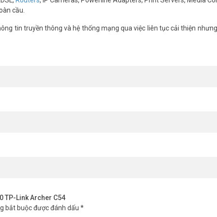
oàn cầu.
ng tin truyền thông và hệ thống mạng qua việc liên tục cải thiện nhưn
 Nhà Của Bạn
vùng phủ xuyên suốt ngôi nhà của bạn. Công nghệ Beamforming giúp phá
, ngay cả khi các thiết bị kết nối ở xa hay có công suất thấp.
00 TP-Link Archer C54
ng bắt buộc được đánh dấu
*