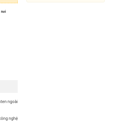
 nơi
Router Wi-Fi 5 chuẩn AC1200
TP-Link Archer C54
nten ngoài
499.000đ
899.000đ
 công nghệ
Mua Ngay