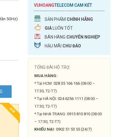
VUHOANG
TELECOM CAM KẾT
 tần 5GHz)
SẢN PHẨM
CHÍNH HÃNG
GIÁ
LUÔN TỐT
BÁN HÀNG
CHUYÊN NGHIỆP
HẬU MÃI
CHU ĐÁO
TỔNG ĐÀI HỖ TRỢ:
MUA HÀNG:
* Tại HCM:
028 35 166 166
(08:00 –
17:30, T2-T7)
NG
* Tại HÀ NỘI:
024 6256 1111
(08:00 –
17:30, T2-T7)
MỚI
* Tại NHA TRANG:
0915 810 810
(08:00
– 17:30, T2-T7)
KHIẾU NẠI:
0902 51 53 55 (24/7)