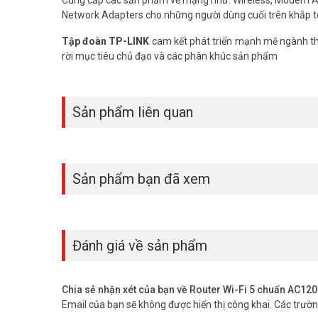
Network Adapters cho những người dùng cuối trên khắp t
Tập đoàn TP-LINK
cam kết phát triển mạnh mẽ ngành thô
rời mục tiêu chủ đạo và các phân khúc sản phẩm
Sản phẩm liên quan
Tăng Cường Vùng Phủ Xuyên Suốt Ngôi
Với 4 ăng ten ngoài hiệu suất cao, Archer C54 cung cấp 
thiết bị kết nối và tập trung tín hiệu Wi-Fi về hướng thiết bị
Sản phẩm bạn đã xem
Đánh giá về sản phẩm
Chia sẻ nhận xét của bạn về Router Wi-Fi 5 chuẩn AC12
Email của bạn sẽ không được hiển thị công khai.
Các trườ