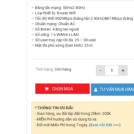
– Băng tần mạng: 5GHz2.4GHz
– Loại thiết bị: Router Wifi
– Tốc độ Wifi:300 Mbps (băng tần 2.4GHz)867 Mbps (băng
– Chuẩn mạng: Chuẩn AC
– Số Anten: 4 ăng ten ngoài
– Số cổng: 1 x WAN4 x LAN
– Số user truy cập tối đa: 25 – 30 user
– Mật độ phủ sóng (bán kính): 25 m
Router
Tình trạng:
Còn hàng
-
+
Wi-
Fi
5
chuẩn
CHỌN MUA
TƯ VẤN MUA HÀ
AC1200
TP-
Link
Archer
* THÔNG TIN ƯU ĐÃI:
C54
- Giao hàng, ưu đãi lắp đặt trong 20km: 200K
số
- MIỄN PHÍ hướng dẫn sử dụng từ xa.
lượng
- Đổi mới Miễn Phí trong 7 ngày. (
Xem chi tiết >>>
)