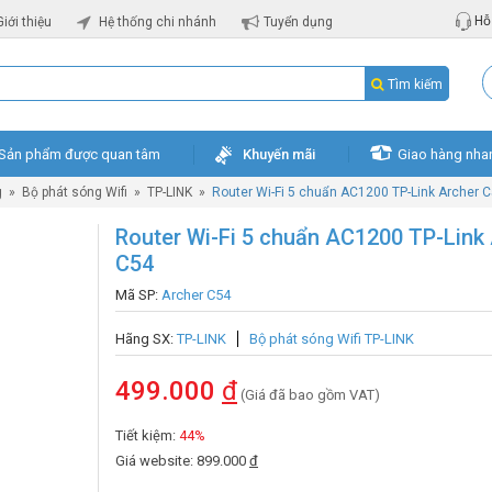
Hỗ 
Giới thiệu
Hệ thống chi nhánh
Tuyển dụng
Tìm kiếm
Sản phẩm được quan tâm
Khuyến mãi
Giao hàng nha
g
»
Bộ phát sóng Wifi
»
TP-LINK
»
Router Wi-Fi 5 chuẩn AC1200 TP-Link Archer 
Router Wi-Fi 5 chuẩn AC1200 TP-Link
C54
Mã SP:
Archer C54
Hãng SX:
TP-LINK
Bộ phát sóng Wifi TP-LINK
499.000
đ
(Giá đã bao gồm VAT)
Tiết kiệm:
44%
Giá website: 899.000
đ