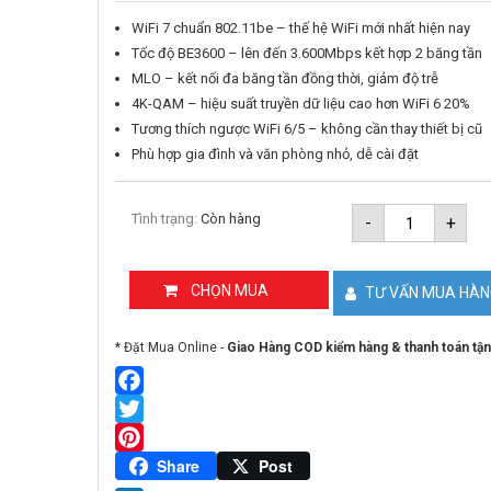
WiFi 7 chuẩn 802.11be – thế hệ WiFi mới nhất hiện nay
Tốc độ BE3600 – lên đến 3.600Mbps kết hợp 2 băng tần
MLO – kết nối đa băng tần đồng thời, giảm độ trễ
4K-QAM – hiệu suất truyền dữ liệu cao hơn WiFi 6 20%
Tương thích ngược WiFi 6/5 – không cần thay thiết bị cũ
Phù hợp gia đình và văn phòng nhỏ, dễ cài đặt
Router
Tình trạng:
Còn hàng
-
+
Wi-
Fi
7
Băng
CHỌN MUA
TƯ VẤN MUA HÀ
Tần
Kép
BE3600
* Đặt Mua Online -
Giao Hàng COD kiểm hàng & thanh toán tận
TP-
LINK
Archer
BE220
Facebook
số
Twitter
lượng
Pinterest
Share
Post