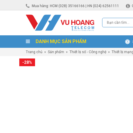
Mua hàng: HCM (028) 35166166 | HN (024) 62561111
DANH MỤC SẢN PHẨM
Trang chủ
»
Sản phẩm
»
Thiết bị số - Công nghệ
»
Thiết bị mạn
-28%