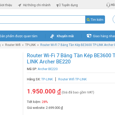
Hỗ 
Giới thiệu
Hệ thống chi nhánh
Tuyển dụng
Tìm kiếm
Sản phẩm được quan tâm
Khuyến mãi
Giao hàng nha
g
»
Router Wifi
»
TP-LINK
»
Router Wi-Fi 7 Băng Tần Kép BE3600 TP-LINK Archer
Router Wi-Fi 7 Băng Tần Kép BE3600 
LINK Archer BE220
Mã SP:
Archer BE220
Hãng SX:
TP-LINK
Router Wifi TP-LINK
1.950.000
đ
(Giá đã bao gồm VAT)
Tiết kiệm:
28%
Giá website: 2.699.000
đ