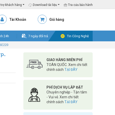
trợ khách hàng
Download tài liệu
Tra cứu bảo hành
Tài Khoản
Giỏ hàng
nh 24h
7 ngày đổi trả
Tin Công Nghệ
 BE220
TP-
GIAO HÀNG MIỄN PHÍ
TOÀN QUỐC. Xem chi tiết
chính sách
TẠI ĐÂY
PHÍ DỊCH VỤ LẮP ĐẶT
Chuyên nghiệp - Tận tâm
- Vui vẻ. Xem chi tiết
chính sách
TẠI ĐÂY