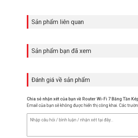
Sản phẩm liên quan
Sản phẩm bạn đã xem
4K-QAM – Hiệu Suất Truyền Dữ Liệu Vượ
Đánh giá về sản phẩm
WiFi 7 sử dụng điều chế 4K-QAM – nâng lượng dữ liệu truyề
suất tốt hơn mà không cần tăng công suất phát. Người dùng
kết nối cùng lúc.
Chia sẻ nhận xét của bạn về Router Wi-Fi 7 Băng Tần K
Email của bạn sẽ không được hiển thị công khai.
Các trườ
* Xem thêm:
Bộ Phát Sóng WiFi 6E Ruijie RG-AP880
Tính Năng Nổi Bật Của Router Arch
Băng Tần Và Tốc Độ Kết Nối