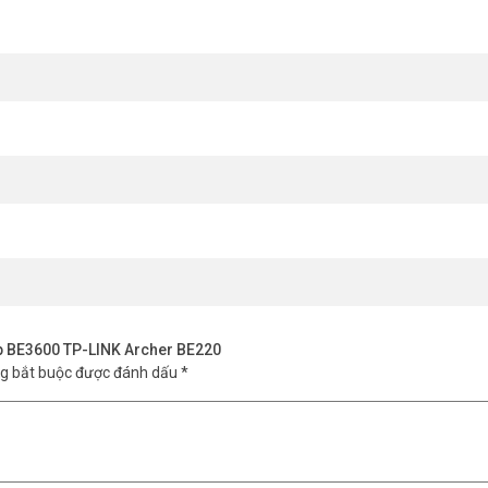
t Trội
n mỗi tín hiệu lên 20% so với WiFi 6. Mỗi gói tin mang nhiều thông tin 
 cuối trải nghiệm tốc độ thực tế cao hơn, đặc biệt trong điều kiện nhiề
ép BE3600 TP-LINK Archer BE220
ng bắt buộc được đánh dấu
*
-L – Access Point Mật Độ Cao
er BE220