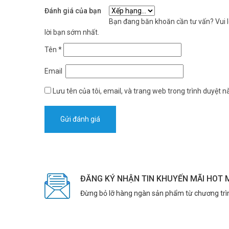
Archer BE220 hỗ trợ 2 băng tần hoạt động độc lập
. Băn
Đánh giá của bạn
5GHz cung cấp tốc độ cao cho thiết bị gần router – stream 
Bạn đang băn khoăn cần tư vấn? Vui lò
lời bạn sớm nhất.
Tên
*
Email
Lưu tên của tôi, email, và trang web trong trình duyệt nà
ĐĂNG KÝ NHẬN TIN KHUYẾN MÃI HOT 
Đừng bỏ lỡ hàng ngàn sản phẩm từ chương trì