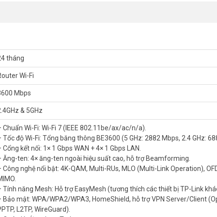
24 tháng
Router Wi-Fi
3600 Mbps
2.4GHz & 5GHz
– Chuẩn Wi-Fi: Wi-Fi 7 (IEEE 802.11be/ax/ac/n/a).
– Tốc độ Wi-Fi: Tổng băng thông BE3600 (5 GHz: 2882 Mbps, 2.4 GHz: 68
– Cổng kết nối: 1× 1 Gbps WAN + 4× 1 Gbps LAN.
– Ăng-ten: 4× ăng-ten ngoài hiệu suất cao, hỗ trợ Beamforming.
– Công nghệ nổi bật: 4K-QAM, Multi-RUs, MLO (Multi-Link Operation), O
MIMO.
– Tính năng Mesh: Hỗ trợ EasyMesh (tương thích các thiết bị TP-Link khá
đến phân khúc phổ thông với giá dễ tiếp cận. Chuẩn BE3600 cung cấp 
– Bảo mật: WPA/WPA2/WPA3, HomeShield, hỗ trợ VPN Server/Client (
 của cả gia đình hiện đại. Đây là bước nâng cấp đáng kể so với router Wi
PPTP, L2TP, WireGuard).