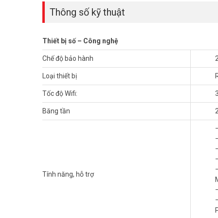
Thông số kỹ thuật
Thiết bị số – Công nghệ
Chế độ bảo hành
Loại thiết bị
Tốc độ Wifi:
Băng tần
Tính năng, hỗ trợ
TP-LINK Archer BE220 mang công nghệ WiFi 7 (802.11be) 
hợp lên đến 3.600Mbps – đáp ứng thoải mái nhu cầu kết nối
thường cùng phân khúc.