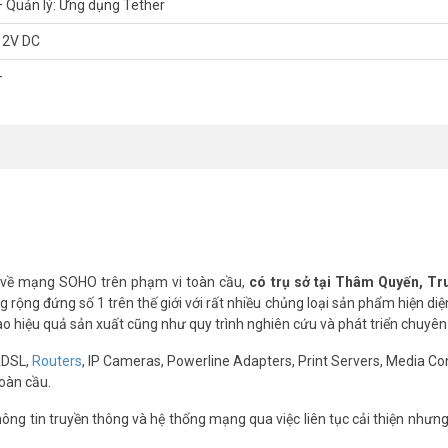
– Quản lý: Ứng dụng Tether
12V DC
 Cùng Lúc
–
iết bị kết nối đồng thời trên nhiều băng tần. Thay vì chọn một băng tần n
c độ cao hơn và độ trễ thấp hơn đáng kể – đặc biệt có ích khi chơi gam
 về mạng SOHO trên phạm vi toàn cầu,
có trụ sở tại Thâm Quyến, T
rộng đứng số 1 trên thế giới với rất nhiều chủng loại sản phẩm hiện diệ
cao hiệu quả sản xuất cũng như quy trình nghiên cứu và phát triển chuyên
ADSL,
Routers
, IP Cameras, Powerline Adapters, Print Servers, Media Co
oàn cầu.
ng tin truyền thông và hệ thống mạng qua việc liên tục cải thiện nhưn