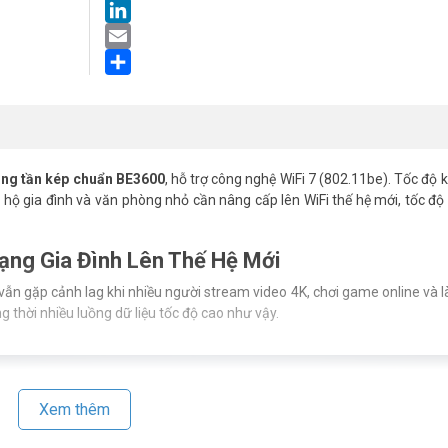
LinkedIn
Email
Share
ăng tần kép chuẩn BE3600
, hỗ trợ công nghệ WiFi 7 (802.11be). Tốc độ k
ộ gia đình và văn phòng nhỏ cần nâng cấp lên WiFi thế hệ mới, tốc độ
ạng Gia Đình Lên Thế Hệ Mới
vẫn gặp cảnh lag khi nhiều người stream video 4K, chơi game online và l
g thời nhiều luồng dữ liệu tốc độ cao như vậy.
Xem thêm