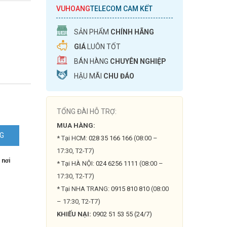
VUHOANG
TELECOM CAM KẾT
SẢN PHẨM
CHÍNH HÃNG
GIÁ
LUÔN TỐT
BÁN HÀNG
CHUYÊN NGHIỆP
HẬU MÃI
CHU ĐÁO
TỔNG ĐÀI HỖ TRỢ:
MUA HÀNG:
NG
* Tại HCM:
028 35 166 166
(08:00 –
17:30, T2-T7)
 nơi
* Tại HÀ NỘI:
024 6256 1111
(08:00 –
17:30, T2-T7)
* Tại NHA TRANG:
0915 810 810
(08:00
– 17:30, T2-T7)
KHIẾU NẠI:
0902 51 53 55 (24/7)