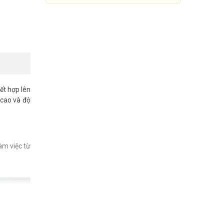
ết hợp lên
 cao và độ
àm việc từ
Router Wi-Fi 7 Băng Tần Kép
BE3600 TP-LINK Archer BE220
1.950.000đ
2.699.000đ
Mua Ngay