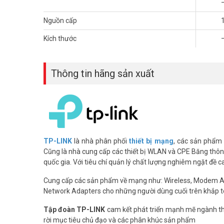
WiFi 7 Khác Gì WiFi 6 Và WiFi 6E?
Nguồn cấp
Công Nghệ MLO – Kết Nối Đa Băng Tần
Kích thước
WiFi 7 giới thiệu MLO (Multi-Link Operation) – cho phép th
thiết bị dùng cả 2.4GHz và 5GHz song song. Kết quả là tố
Thông tin hãng sản xuất
video chất lượng cao.
TP-LINK
là nhà phân phối
thiết bị mạng
, các sản phẩm
Cũng là nhà cung cấp các thiết bị WLAN và CPE Băng thông 
quốc gia. Với tiêu chí quản lý chất lượng nghiêm ngặt đề 
Cung cấp các sản phẩm về mạng như: Wireless, Modem 
Network Adapters cho những người dùng cuối trên khắp t
Tập đoàn TP-LINK
cam kết phát triển mạnh mẽ ngành thô
rời mục tiêu chủ đạo và các phân khúc sản phẩm