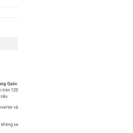
hư WiFi 6,
e hoặc gọi
rung Quốc
.
n trên 120
 sâu.
nverter và
g không xa