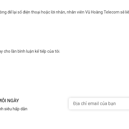
g tần 2.4GHz phủ sóng rộng, phù hợp thiết bị di chuyển và vị trí xa router
4K, gaming và tải file dung lượng lớn.
ng để lại số điện thoại hoặc lời nhắn, nhân viên Vũ Hoàng Telecom sẽ liê
y cho lần bình luận kế tiếp của tôi.
MỖI NGÀY
nh siêu hấp dẫn