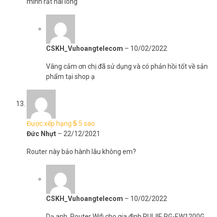
mình rất hài lòng
CSKH_Vuhoangtelecom
–
10/02/2022
Vâng cảm ơn chị đã sử dụng và có phản hồi tốt về sản
phẩm tại shop ạ
Được xếp hạng
5
5 sao
Đức Nhựt
–
22/12/2021
Router này bảo hành lâu không em?
CSKH_Vuhoangtelecom
–
10/02/2022
Dạ anh, Router Wifi cho gia đình RUIJIE RG-EW1200G