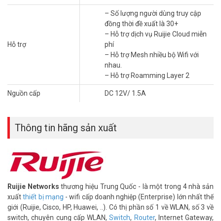
1267Mbps. Thiết kế tối ưu cho 2.4G, cung cấp khả năng truy cập
– Số lượng người dùng truy cập
internet và Thông lượng cao hơn.
đồng thời đề xuất là 30+
– Hỗ trợ dịch vụ Ruijie Cloud miễn
– Tích hợp băng tần kép cung cấp độ nhiễu thấp và tốc độ Internet
Hỗ trợ
phí
nhanh. Ăng-ten hiệu suất cao 802.11ac Wave2 + 6dBi
– Hỗ trợ Mesh nhiều bộ Wifi với
Tín hiệu Wi-Fi ổn định và mạnh mẽ của RG-
nhau.
EW1200G Pro
– Hỗ trợ Roamming Layer 2
– Tiêu chuẩn Wave2 và MU-MIMO có thể cải thiện hiệu quả hiệu
Nguồn cấp
DC 12V/ 1.5A
quả truyền tải và dung lượng trong trường hợp nhiều người dùng và
nhiều thiết bị,
camera giám sát
, báo động báo trộm…
Thông tin hãng sản xuất
– Ăng-ten đa hướng 6dBi bên ngoài, tăng cường phạm vi Wi-Fi và
hiệu suất mạng
Cải tiến hai chiều để nhận và gửi tín hiệu
– Thiết kế FEM độc lập đảm bảo mạng LAN khuếch đại công suất
tín hiệu nhận được trong quá trình truyền tín hiệu; trong khi đó,
Ruijie Networks
thương hiệu Trung Quốc - là một trong 4 nhà sản
giảm hiệu quả sự gián đoạn giữa các thiết bị đầu cuối để đảm bảo
xuất
thiết bị mạng
- wifi cấp doanh nghiệp (Enterprise) lớn nhất thế
hiệu suất thu phát.
giới (Ruijie, Cisco, HP, Huawei, ..). Có thị phần số 1 về WLAN, số 3 về
switch, chuyên cung cấp WLAN,
Switch
,
Router
, Internet Gateway,