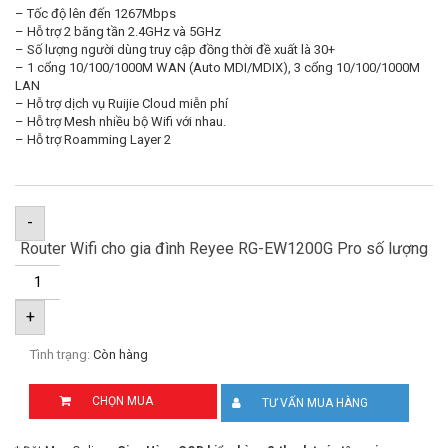
– Tốc độ lên đến 1267Mbps
– Hỗ trợ 2 băng tần 2.4GHz và 5GHz
– Số lượng người dùng truy cập đồng thời đề xuất là 30+
– 1 cổng 10/100/1000M WAN (Auto MDI/MDIX), 3 cổng 10/100/1000M
LAN
– Hỗ trợ dịch vụ Ruijie Cloud miễn phí
– Hỗ trợ Mesh nhiều bộ Wifi với nhau.
– Hỗ trợ Roamming Layer 2
-
Router Wifi cho gia đình Reyee RG-EW1200G Pro số lượng
+
Tình trạng:
Còn hàng
CHỌN MUA
TƯ VẤN MUA HÀNG