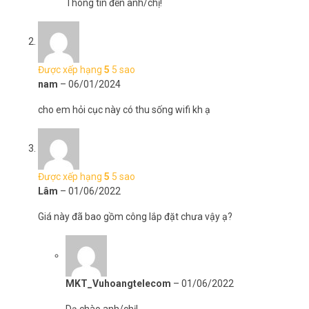
– Hỗ trợ dịch vụ Ruijie Cloud miễn phí cho phép cấu hình nhanh,
Thông tin đến anh/chị!
đơn giản, quản lý và giám sát dễ dàng
– Hỗ trợ Mesh nhiều bộ Wifi với nhau (đề xuất 3 thiết bị)
– Hỗ trợ Roamming Layer 2
– Đã bao gồm nguồn DC 12V/ 1.5A
Được xếp hạng
5
5 sao
– Kích thước 220x140x36mm (W×D×H, bao gồm cả anten)
nam
–
06/01/2024
– Xuất xứ: Trung Quốc.
– Bảo hành: 3 năm.
cho em hỏi cục này có thu sống wifi kh ạ
Video giới thiệu thiết bị mạng Ruijie/Reyee
dẫn đầu thị trường Việt Nam
Được xếp hạng
5
5 sao
Lâm
–
01/06/2022
Giá này đã bao gồm công lắp đặt chưa vậy ạ?
MKT_Vuhoangtelecom
–
01/06/2022