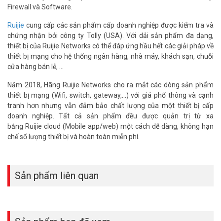
Tận dụng lợi thế tốt của băng thông rộng
Firewall và Software.
– Trao quyền cho các tính năng NAT thông minh của phần cứng,
Ruijie
cung cấp các sản phẩm cấp doanh nghiệp được kiểm tra và
thực hiện chuyển tiếp dữ liệu tốc độ cao và tối đa hóa hiệu suất
chứng nhận bởi công ty Tolly (USA). Với dải sản phẩm đa dạng,
băng thông rộng
thiết bị của Ruijie Networks có thể đáp ứng hầu hết các giải pháp về
thiết bị mạng cho hệ thống ngân hàng, nhà máy, khách sạn, chuỗi
– Trang bị CPU siêu phân luồng lõi kép mạnh mẽ, hỗ trợ đa tác vụ
cửa hàng bán lẻ, ...
đồng thời siêu tốc độ.
Năm 2018, Hãng Ruijie Networks cho ra mắt các dòng sản phẩm
EW1200G PRO mang đến phạm vi phủ sóng Wi-Fi tối ưu trong tất
thiết bị mạng (Wifi, switch, gateway,...) với giá phổ thông và cạnh
cả các kiểu nhà.
Router Wifi Ruijie
này sử dụng ổn định và bảo mật
tranh hơn nhưng vẫn đảm bảo chất lượng của một thiết bị cấp
cao. Sản phẩm được bán giá tốt tại hệ thống website
doanh nghiệp. Tất cả sản phẩm đều được quản trị từ xa
Vuhoangtelecom.
bằng Ruijie cloud (Mobile app/web) một cách dễ dàng, không hạn
Nếu bạn cần phủ sóng WiFi cho không gian rộng hơn như quán cà
chế số lượng thiết bị và hoàn toàn miễn phí.
phê, văn phòng hay nhà nhiều phòng, hãy xem thêm
Bộ phát WiFi
ốp trần Reyee RG-RAP2200(E)
– giải pháp Access Point chuyên
nghiệp cùng thương hiệu Reyee.
Sản phẩm liên quan
Thông số kỹ thuật Router Wifi cho gia
đình RUIJIE RG-EW1200G Pro
– Được thiết kế đặc biệt cho căn hộ, villa, cửa hàng nhỏ, quán cà