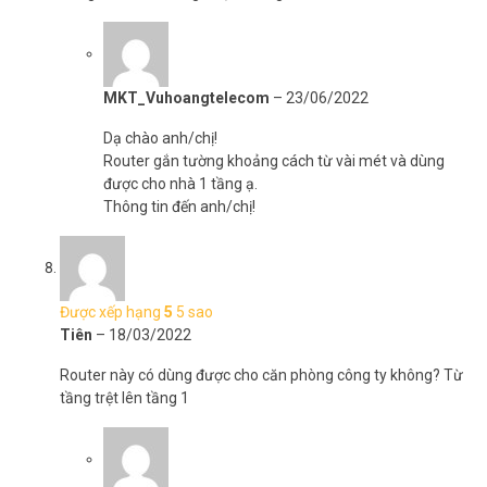
đông người dùng nhiều thiết bị như điện thoại, TV, camera và
laptop.
Mạng WiFi ổn định từ RG-EW1200G Pro là nền tảng lý tưởng để kết
MKT_Vuhoangtelecom
–
23/06/2022
nối các thiết bị thông minh trong nhà. Tham khảo thêm
Camera
WiFi trong nhà EZVIZ C6N 1080P
để hoàn thiện hệ thống an ninh
Dạ chào anh/chị!
gia đình toàn diện.
Router gắn tường khoảng cách từ vài mét và dùng
được cho nhà 1 tầng ạ.
Để cập nhật thông tin giá bán RUIJIE RG-EW1200G Pro,
lắp đặt
Thông tin đến anh/chị!
camera
, xin vui lòng liên hệ HOTLINE
1900.9259
để được hỗ trợ tốt
nhất. Tham khảo thêm hình ảnh tại
Facebook Vuhoangtelecom
nhé.
Được xếp hạng
5
5 sao
Tiên
–
18/03/2022
Router này có dùng được cho căn phòng công ty không? Từ
tầng trệt lên tầng 1