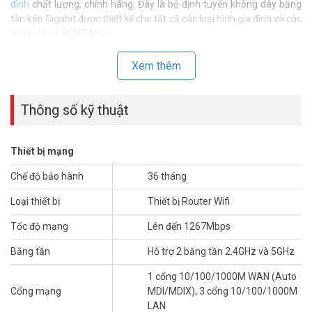
đình
chất lượng, chính hãng. Đây là bộ định tuyến không dây băng
tần kép Gigabit được thiết kế cho tất cả các loại hình gia đình và các
trường hợp SOHO khác.
Xem thêm
Thông số kỹ thuật
Thiết bị mạng
Chế độ bảo hành
36 tháng
Loại thiết bị
Thiết bị Router Wifi
Tốc độ mạng
Lên đến 1267Mbps
*** Xem thêm:
Bộ phát sóng wifi gắn trần Ruijie loại nào
Băng tần
Hỗ trợ 2 băng tần 2.4GHz và 5GHz
tốt?
1 cổng 10/100/1000M WAN (Auto
Lướt Internet tốc độ cao
Cổng mạng
MDI/MDIX), 3 cổng 10/100/1000M
LAN
– 400Mpbs ở 2.4G + 867Mbps ở 5G, tốc độ đồng thời có thể đạt