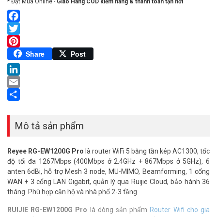
* Đặt Mua Online -
Giao Hàng COD kiểm hàng & thanh toán tận nơi
Facebook
Twitter
Pinterest
Share
Post
LinkedIn
Email
Share
Mô tả sản phẩm
Reyee RG-EW1200G Pro
là router WiFi 5 băng tần kép AC1300, tốc
độ tối đa 1267Mbps (400Mbps ở 2.4GHz + 867Mbps ở 5GHz), 6
anten 6dBi, hỗ trợ Mesh 3 node, MU-MIMO, Beamforming, 1 cổng
WAN + 3 cổng LAN Gigabit, quản lý qua Ruijie Cloud, bảo hành 36
tháng. Phù hợp căn hộ và nhà phố 2-3 tầng.
RUIJIE RG-EW1200G Pro
là dòng sản phẩm
Router Wifi cho gia