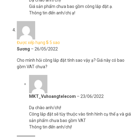
Dạ chào anh/chị!
Giá sản phẩm chưa bao gồm công lắp đặt ạ.
Thông tin đến anh/chị ạ!
Được xếp hạng
5
5 sao
Sương
–
26/05/2022
Cho mình hỏi công lắp đặt tính sao vậy ạ? Giá này có bao
gồm VAT chưa?
Chính sách bán hàng Ruijie:
MKT_Vuhoangtelecom
–
23/06/2022
Sản phẩm chính hãng do Vũ Hoàng Telecom phân phối
Dạ chào anh/chị!
(Vuhoangtelecom.vn)
Công lắp đặt sẽ tùy thuộc vào tình hình cụ thể ạ và giá
Bảo hành qua serial hoặc tem cửa hàng trên sản phẩm
sản phẩm chưa bao gồm VAT
An tâm với TTBH tại Hồ Chí Minh và Hà Nội
Thông tin đến anh/chị!
Quản lý qua Cloud, cài đặt tiện lợi
Không bảo hành với sản phẩm hư hỏng do lỗi người dùng