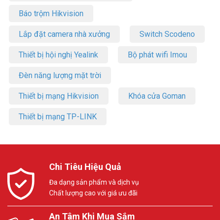
Báo trộm Hikvision
Lắp đặt camera nhà xưởng
Switch Scodeno
Thiết bị hội nghị Yealink
Bộ phát wifi Imou
Đèn năng lượng mặt trời
Thiết bị mạng Hikvision
Khóa cửa Goman
Thiết bị mạng TP-LINK
Chi Tiêu Hiệu Quả
Đa dạng sản phẩm và dịch vụ
Chất lượng cao với giá ưu đãi
An Tâm Khi Mua Sắm