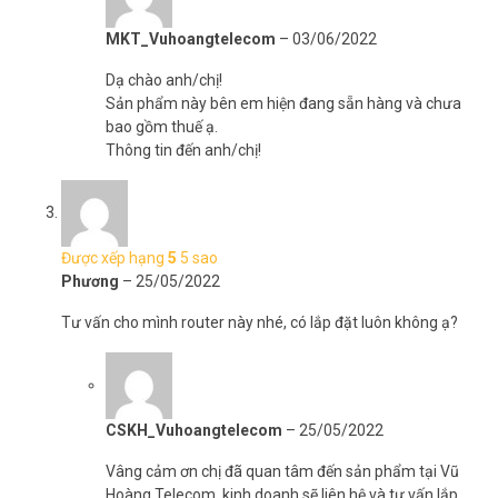
Sản phẩm chính hãng do Vũ Hoàng Telecom phân phối
MKT_Vuhoangtelecom
–
03/06/2022
(Vuhoangtelecom.vn)
Bảo hành qua serial hoặc tem cửa hàng trên sản phẩm
Dạ chào anh/chị!
An tâm với TTBH tại Hồ Chí Minh và Hà Nội
Sản phẩm này bên em hiện đang sẵn hàng và chưa
Quản lý cài đặt tiện lợi
bao gồm thuế ạ.
Không bảo hành với sản phẩm hư hỏng do lỗi người dùng
Thông tin đến anh/chị!
Đặt mua Online ngay sản phẩm HIKVISION DS-3WR3N mới nhất, xin
vui lòng liên hệ HOTLINE
1900.9259
để được hỗ trợ tốt nhất. Tham
khảo thêm hình ảnh tại
Facebook Vuhoangtelecom
nhé!
Được xếp hạng
5
5 sao
Phương
–
25/05/2022
Tư vấn cho mình router này nhé, có lắp đặt luôn không ạ?
CSKH_Vuhoangtelecom
–
25/05/2022
Vâng cảm ơn chị đã quan tâm đến sản phẩm tại Vũ
Hoàng Telecom, kinh doanh sẽ liên hệ và tư vấn lắp