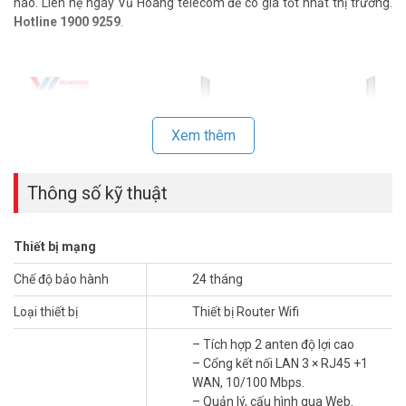
nào. Liên hệ ngay Vũ Hoàng telecom để có giá tốt nhất thị trường.
Hotline 1900 9259
.
Xem thêm
Thông số kỹ thuật
Thiết bị mạng
Chế độ bảo hành
24 tháng
Loại thiết bị
Thiết bị Router Wifi
Lướt Internet tốc độ cao
– Tích hợp 2 anten độ lợi cao
Công suất truyền 18dBm, Tốc độ dữ liệu ≤ 300Mbps với băng tần
– Cổng kết nối LAN 3 × RJ45 +1
@2.4GHz. Hỗ trợ 1 cổng WAN tín hiệu 10/100Mbps và 3 cổng LAN
WAN, 10/100 Mbps.
tín hiệu 10/100Mbps.
– Quản lý, cấu hình qua Web.