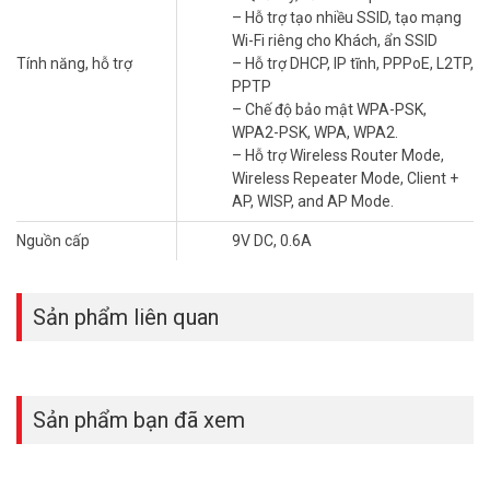
– Hỗ trợ tạo nhiều SSID, tạo mạng
Tín hiệu Wi-Fi ổn định và mạnh mẽ
Wi-Fi riêng cho Khách, ẩn SSID
Tính năng, hỗ trợ
– Hỗ trợ DHCP, IP tĩnh, PPPoE, L2TP,
Router v hỗ trợ tính năng Repeater, WISP, Client + AP, AP mode dễ
PPTP
dàng mở rộng sóng từ bất kỳ nguồn phát nào. Hỗ trợ cài đặt dễ
– Chế độ bảo mật WPA-PSK,
dàng trên smartphone, cho phép quản lý từ xa với phần mềm Hik-
WPA2-PSK, WPA, WPA2.
Connect.
– Hỗ trợ Wireless Router Mode,
Wireless Repeater Mode, Client +
AP, WISP, and AP Mode.
Nguồn cấp
9V DC, 0.6A
Sản phẩm liên quan
Sản phẩm bạn đã xem
Sản phẩm được ra đời nhằm phục vụ nhu cầu sử dụng ở các khu