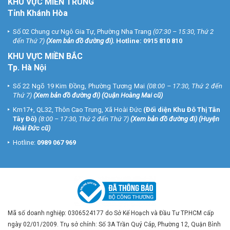
KHU VỰC MIỀN TRUNG
Tỉnh Khánh Hòa
Số 02 Chung cư Ngô Gia Tự, Phường Nha Trang
(07:30 – 15:30, Thứ 2
đến Thứ 7)
(
Xem bản đồ đường đi
).
Hotline:
0915 810 810
KHU VỰC MIỀN BẮC
Tp. Hà Nội
Số 22 Ngõ 19 Kim Đồng, Phường Tương Mai
(08:00 – 17:30, Thứ 2 đến
Thứ 7)
(
Xem bản đồ đường đi
) (Quận Hoàng Mai cũ)
Km17+, QL32, Thôn Cao Trung, Xã Hoài Đức
(Đối diện Khu Đô Thị Tân
Tây Đô)
(8:00 – 17:30, Thứ 2 đến Thứ 7)
(
Xem bản đồ đường đi
) (Huyện
Hoài Đức cũ)
Hotline:
0989 067 969
Mã số doanh nghiệp: 0306524177 do Sở Kế Hoạch và Đầu Tư TP.HCM cấp
ngày 02/01/2009. Trụ sở chính: Số 3A Trần Quý Cáp, Phường 12, Quận Bình