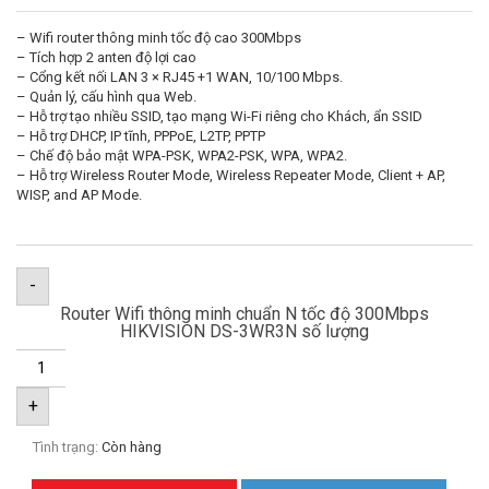
– Wifi router thông minh tốc độ cao 300Mbps
– Tích hợp 2 anten độ lợi cao
– Cổng kết nối LAN 3 × RJ45 +1 WAN, 10/100 Mbps.
– Quản lý, cấu hình qua Web.
– Hỗ trợ tạo nhiều SSID, tạo mạng Wi-Fi riêng cho Khách, ẩn SSID
– Hỗ trợ DHCP, IP tĩnh, PPPoE, L2TP, PPTP
– Chế độ bảo mật WPA-PSK, WPA2-PSK, WPA, WPA2.
– Hỗ trợ Wireless Router Mode, Wireless Repeater Mode, Client + AP,
WISP, and AP Mode.
-
Router Wifi thông minh chuẩn N tốc độ 300Mbps
HIKVISION DS-3WR3N số lượng
+
Tình trạng:
Còn hàng