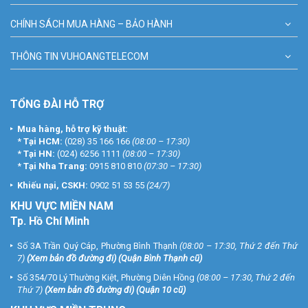
CHÍNH SÁCH MUA HÀNG – BẢO HÀNH
THÔNG TIN VUHOANGTELECOM
TỔNG ĐÀI HỖ TRỢ
Mua hàng, hỗ trợ kỹ thuật:
*
Tại HCM:
(028) 35 166 166
(08:00 – 17:30)
*
Tại HN:
(024) 6256 1111
(08:00 – 17:30)
*
Tại Nha Trang:
0915 810 810
(07:30 – 17:30)
Khiếu nại, CSKH:
0902 51 53 55
(24/7)
KHU
VỰC MIỀN NAM
Tp. Hồ Chí Minh
Số 3A Trần Quý Cáp, Phường Bình Thạnh
(08:00 – 17:30, Thứ 2 đến Thứ
7)
(
Xem bản đồ đường đi
) (Quận Bình Thạnh cũ)
Số 354/70 Lý Thường Kiệt, Phường Diên Hồng
(08:00 – 17:30, Thứ 2 đến
Thứ 7)
(
Xem bản đồ đường đi
) (Quận 10 cũ)