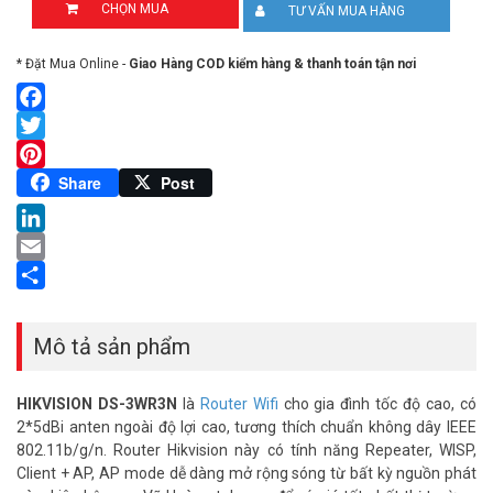
CHỌN MUA
TƯ VẤN MUA HÀNG
* Đặt Mua Online -
Giao Hàng COD kiểm hàng & thanh toán tận nơi
Facebook
Twitter
Pinterest
Share
Post
LinkedIn
Email
Share
Mô tả sản phẩm
HIKVISION DS-3WR3N
là
Router Wifi
cho gia đình tốc độ cao, có
2*5dBi anten ngoài độ lợi cao, tương thích chuẩn không dây IEEE
802.11b/g/n. Router Hikvision này có tính năng Repeater, WISP,
Client + AP, AP mode dễ dàng mở rộng sóng từ bất kỳ nguồn phát