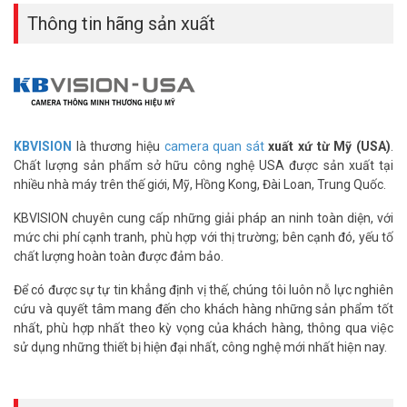
Để cập nhật thông tin giá thiết bị lưu trữ KBVISION mới nhất, quý
Thông tin hãng sản xuất
khách hàng vui lòng liên hệ HOTLINE 19009259 để được hỗ trợ tốt
nhất.
Tham khảo các kênh thông tin khác:
– Facebook:
https://www.facebook.com/vuhoangtelecom/
– Youtube:
https://www.youtube.com/c/VuhoangTVChannel
– Website:
https://vuhoangtelecom.vn/
KBVISION
là thương hiệu
camera quan sát
xuất xứ từ Mỹ (USA)
.
Chất lượng sản phẩm sở hữu công nghệ USA được sản xuất tại
nhiều nhà máy trên thế giới, Mỹ, Hồng Kong, Đài Loan, Trung Quốc.
KBVISION chuyên cung cấp những giải pháp an ninh toàn diện, với
mức chi phí cạnh tranh, phù hợp với thị trường; bên cạnh đó, yếu tố
chất lượng hoàn toàn được đảm bảo.
Để có được sự tự tin khẳng định vị thế, chúng tôi luôn nỗ lực nghiên
cứu và quyết tâm mang đến cho khách hàng những sản phẩm tốt
nhất, phù hợp nhất theo kỳ vọng của khách hàng, thông qua việc
sử dụng những thiết bị hiện đại nhất, công nghệ mới nhất hiện nay.