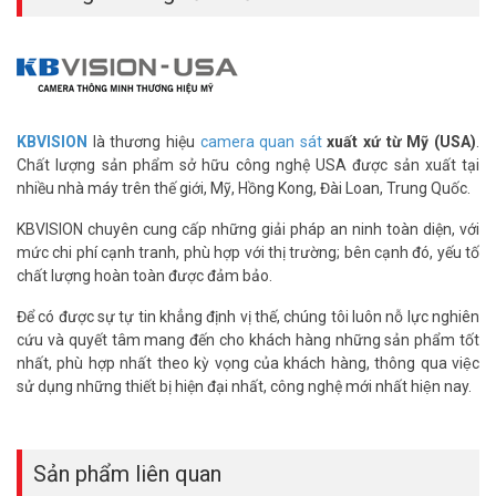
Để cập nhật thông tin giá thiết bị lưu trữ KBVISION mới nhất, quý
khách hàng vui lòng liên hệ HOTLINE 1900 9259 – (028) 35 166 166
– (028) 3962 5555 – (024) 6256 1111 – (024) 3273 6666 để được
hỗ trợ tốt nhất.
Tham khảo các kênh thông tin khác:
KBVISION
là thương hiệu
camera quan sát
xuất xứ từ Mỹ (USA)
.
– Facebook:
https://www.facebook.com/vuhoangtelecom/
Chất lượng sản phẩm sở hữu công nghệ USA được sản xuất tại
– Youtube:
https://www.youtube.com/c/VuhoangTVChannel
nhiều nhà máy trên thế giới, Mỹ, Hồng Kong, Đài Loan, Trung Quốc.
– Website:
https://vuhoangtelecom.vn/
KBVISION chuyên cung cấp những giải pháp an ninh toàn diện, với
mức chi phí cạnh tranh, phù hợp với thị trường; bên cạnh đó, yếu tố
chất lượng hoàn toàn được đảm bảo.
Để có được sự tự tin khẳng định vị thế, chúng tôi luôn nỗ lực nghiên
cứu và quyết tâm mang đến cho khách hàng những sản phẩm tốt
nhất, phù hợp nhất theo kỳ vọng của khách hàng, thông qua việc
sử dụng những thiết bị hiện đại nhất, công nghệ mới nhất hiện nay.
Sản phẩm liên quan