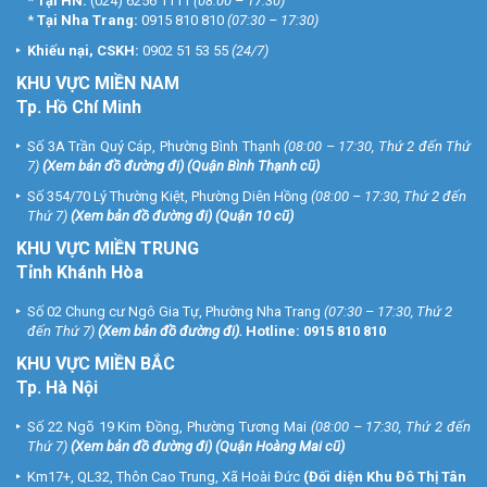
*
Tại HN:
(024) 6256 1111
(08:00 – 17:30)
*
Tại Nha Trang:
0915 810 810
(07:30 – 17:30)
Khiếu nại, CSKH:
0902 51 53 55
(24/7)
KHU
VỰC MIỀN NAM
Tp. Hồ Chí Minh
Số 3A Trần Quý Cáp, Phường Bình Thạnh
(08:00 – 17:30, Thứ 2 đến Thứ
7)
(
Xem bản đồ đường đi
) (Quận Bình Thạnh cũ)
Số 354/70 Lý Thường Kiệt, Phường Diên Hồng
(08:00 – 17:30, Thứ 2 đến
Thứ 7)
(
Xem bản đồ đường đi
) (Quận 10 cũ)
KHU VỰC MIỀN TRUNG
Tỉnh Khánh Hòa
Số 02 Chung cư Ngô Gia Tự, Phường Nha Trang
(07:30 – 17:30, Thứ 2
đến Thứ 7)
(
Xem bản đồ đường đi
).
Hotline:
0915 810 810
KHU VỰC MIỀN BẮC
Tp. Hà Nội
Số 22 Ngõ 19 Kim Đồng, Phường Tương Mai
(08:00 – 17:30, Thứ 2 đến
Thứ 7)
(
Xem bản đồ đường đi
) (Quận Hoàng Mai cũ)
Km17+, QL32, Thôn Cao Trung, Xã Hoài Đức
(Đối diện Khu Đô Thị Tân