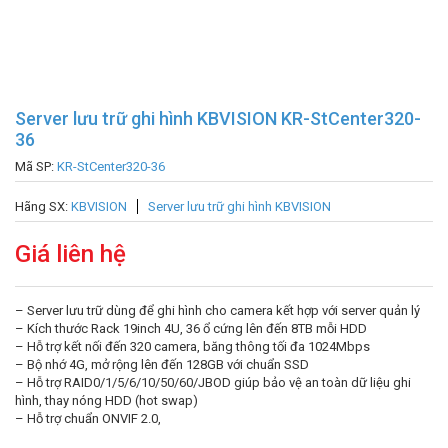
Server lưu trữ ghi hình KBVISION KR-StCenter320-
36
Mã SP:
KR-StCenter320-36
Hãng SX:
KBVISION
Server lưu trữ ghi hình KBVISION
Giá liên hệ
– Server lưu trữ dùng để ghi hình cho camera kết hợp với server quản lý
– Kích thước Rack 19inch 4U, 36 ổ cứng lên đến 8TB mỗi HDD
– Hỗ trợ kết nối đến 320 camera, băng thông tối đa 1024Mbps
– Bộ nhớ 4G, mở rộng lên đến 128GB với chuẩn SSD
– Hỗ trợ RAID0/1/5/6/10/50/60/JBOD giúp bảo vệ an toàn dữ liệu ghi
hình, thay nóng HDD (hot swap)
– Hỗ trợ chuẩn ONVIF 2.0,