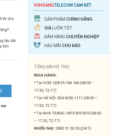
VUHOANG
TELECOM CAM KẾT
65 W cho
SẢN PHẨM
CHÍNH HÃNG
GIÁ
LUÔN TỐT
rộng*
BÁN HÀNG
CHUYÊN NGHIỆP
ng lâu dài
HẬU MÃI
CHU ĐÁO
g sức
TỔNG ĐÀI HỖ TRỢ:
MUA HÀNG:
* Tại HCM:
028 35 166 166
(08:00 –
17:30, T2-T7)
NG
* Tại HÀ NỘI:
024 6256 1111
(08:00 –
17:30, T2-T7)
 nơi
* Tại NHA TRANG:
0915 810 810
(08:00
– 17:30, T2-T7)
KHIẾU NẠI:
0902 51 53 55 (24/7)