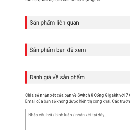
Tầm xa lên đến 250 m với chế độ mở rộ
Chế Độ Mở Rộng tăng khoảng cách truyền PoE lên 250 m.
lý tưởng để lắp đặt camera giám sát trên diện tích rộng.
Sản phẩm liên quan
Sản phẩm bạn đã xem
Đánh giá về sản phẩm
Chia sẻ nhận xét của bạn về Switch 8 Cổng Gigabit vớ
Email của bạn sẽ không được hiển thị công khai.
Các trườ