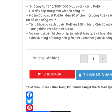
– 5× Cổng RJ45 10/100/1000 Mbps với 4 cổng PoE+
– Hai dây cáp trong một với bốn cổng PoE+
– Hỗ trợ Công suất PoE lên đến 30 W cho mỗi cổng PoE và 
tất cả các cổng PoE*
– Tăng khoảng cách truyền PoE lên 250 m bằng Chế độ mở 
– Tương thích với các thiết bị PoE
– Vỏ kim loại bền bỉ cho phép tản nhiệt hiệu quả và hoạt độ
– Cắm và dùng sử dụng đơn giản, tiết kiệm thời gian và côn
Switch
Tình trạng:
Còn hàng
-
+
8
Cổng
Gigabit
với
CHỌN MUA
TƯ VẤN MUA HÀ
7
Cổng
PoE+
* Đặt Mua Online -
Giao Hàng COD kiểm hàng & thanh toán tận
Mercusys
MS108GP
số
lượng
Facebook
Twitter