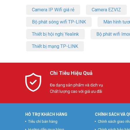
Camera IP Wifi giá rẻ
Camera EZVIZ
Bộ phát sóng wifi TP-LINK
Màn hình tươ
Thiết bị hội nghị Yealink
Bộ phát wifi Imo
Thiết bị mạng TP-LINK
Thông số kỹ thuật Switch Để Bàn 8
Chi Tiêu Hiệu Quả
– Lắp đặt: Để bàn hoặc treo tường
Đa dạng sản phẩm và dịch vụ
– Kết nối: 5× 10/100/1000Mbps Ports, Auto-Negotiation,
Chất lượng cao với giá ưu đãi
– Cổng PoE:
+ RJ45
+ Tiêu chuẩn: Tuân thủ 802.3 af/at Thiết bị được cấp ngu
+ Cổng PoE: Cổng 1- Cổng 7
HỖ TRỢ KHÁCH HÀNG
CHÍNH SÁCH VÀ Q
+ Ngân sách nguồn PoE: 65 W
Tiêu chí bán hàng
Chính sách giao nh
– Tiêu chuẩn và giao thức: IEEE 802.3x Flow Control
– Tốc độ truyền:
Hướng dẫn mua hàng
Chính sách bảo hà