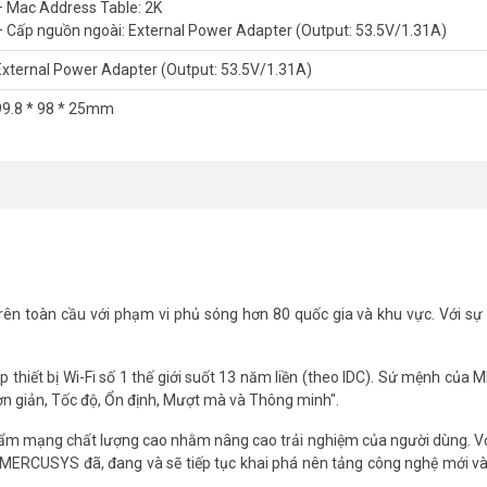
– Mac Address Table: 2K
– Cấp nguồn ngoài: External Power Adapter (Output: 53.5V/1.31A)
External Power Adapter (Output: 53.5V/1.31A)
99.8 * 98 * 25mm
ên toàn cầu với phạm vi phủ sóng hơn 80 quốc gia và khu vực. Với sự 
iệc lắp đặt và triển khai.
thiết bị Wi-Fi số 1 thế giới suốt 13 năm liền (theo IDC). Sứ mệnh củ
sẽ giúp tiết kiệm tiền cho cơ sở hạ tầng.
Đơn giản, Tốc độ, Ổn định, Mượt mà và Thông minh".
 trở nên khả thi nhờ có nhiều khả năng bố trí hơn.
 bảo vệ thông minh các thiết bị của bạn khỏi tình trạng điện áp tăng đột
m mạng chất lượng cao nhằm nâng cao trải nghiệm của người dùng. Vớ
uồn cấp điện theo tiêu chuẩn 802.3af/at.
g, MERCUSYS đã, đang và sẽ tiếp tục khai phá nên tảng công nghệ mới 