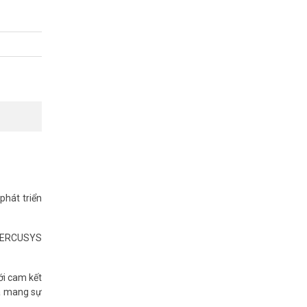
phát triển
a MERCUSYS
 biến.
i cam kết
và mang sự