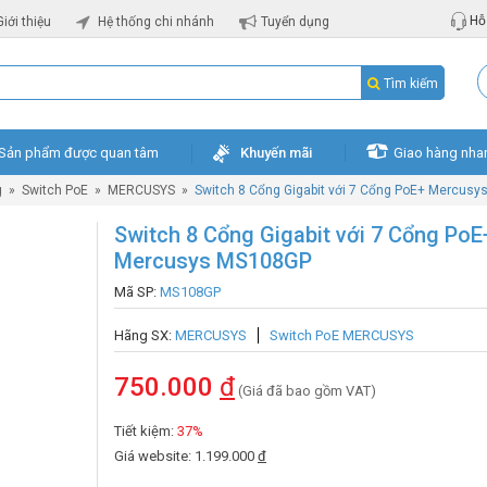
Hỗ 
Giới thiệu
Hệ thống chi nhánh
Tuyển dụng
Tìm kiếm
Sản phẩm được quan tâm
Khuyến mãi
Giao hàng nha
g
»
Switch PoE
»
MERCUSYS
»
Switch 8 Cổng Gigabit với 7 Cổng PoE+ Mercus
Switch 8 Cổng Gigabit với 7 Cổng PoE
Mercusys MS108GP
Mã SP:
MS108GP
Hãng SX:
MERCUSYS
Switch PoE MERCUSYS
750.000
đ
(Giá đã bao gồm VAT)
Tiết kiệm:
37%
Giá website: 1.199.000
đ