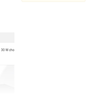
i 30 W cho
Switch 8 Cổng Gigabit với 7
Cổng PoE+ Mercusys
MS108GP
750.000đ
1.199.000đ
Mua Ngay