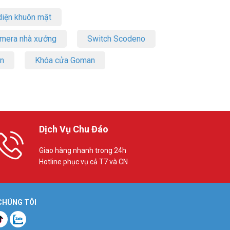
iện khuôn mặt
amera nhà xưởng
Switch Scodeno
on
Khóa cửa Goman
08GP
Dịch Vụ Chu Đáo
Giao hàng nhanh trong 24h
Hotline phục vụ cả T7 và CN
 CHÚNG TÔI