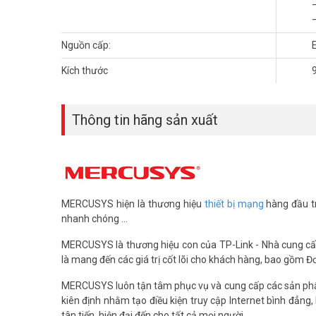
Nguồn cấp:
Kích thước
Thông tin hãng sản xuất
MERCUSYS hiện là thương hiệu
thiết bị mạng
hàng đầu tr
Nguồn qua Ethernet: Hai cáp trong một
nhanh chóng ...
Không cần phải lo lắng:
Không cần thợ điện; đơn giản hóa v
MERCUSYS là thương hiệu con của TP-Link - Nhà cung cấp 
Hiệu quả chi phí:
Việc loại bỏ các dây cáp và bộ đổi nguồn 
là mang đến các giá trị cốt lõi cho khách hàng, bao gồm 
Linh Hoạt:
Việc triển khai trong những tình huống phức tạp
Quản Lý Nguồn:
Cải thiện mức sử dụng điện năng đồng thời
MERCUSYS luôn tận tâm phục vụ và cung cấp các sản phẩ
IEEE 802.3af/at:
Các cổng PoE tuân thủ các thiết bị có ng
kiên định nhằm tạo điều kiện truy cập Internet bình đẳn
tân tiến, hiện đại đến cho tất cả mọi người.