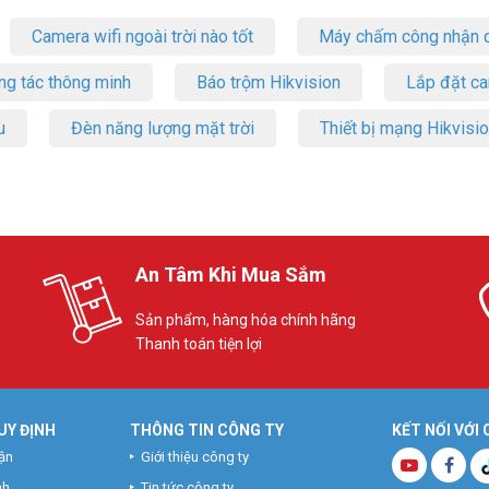
Camera wifi ngoài trời nào tốt
Máy chấm công nhận d
ng tác thông minh
Báo trộm Hikvision
Lắp đặt c
u
Đèn năng lượng mặt trời
Thiết bị mạng Hikvisi
 Cổng Gigabit với 7 Cổng PoE+ Mercusys MS1
An Tâm Khi Mua Sắm
Sản phẩm, hàng hóa chính hãng
 Auto MDI/MDIX
Thanh toán tiện lợi
ồn
UY ĐỊNH
THÔNG TIN CÔNG TY
KẾT NỐI VỚI
ận
Giới thiệu công ty
nh
Tin tức công ty