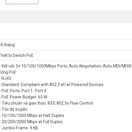
24 tháng
Thiết bị Switch PoE
– Kết nối: 5× 10/100/1000Mbps Ports, Auto-Negotiation, Auto MDI/MDIX
Cổng PoE:
 khai mạng
+ RJ45
+ Standard: Compliant with 802.3 af/at Powered Devices
y cổng PoE+ (1-7). Mỗi cổng PoE+ hỗ trợ tối đa 30 W và tuân thủ t
+ PoE Ports: Port 1- Port 4
E 65 W* cho phép sử dụng cho nhiều mục đích khác nhau, bao gồm giá
+ PoE Power Budget: 65 W
ruy cập, điện thoại IP, PC, đầu ghi video, v.v. đều hoàn toàn tương thích 
– Tiêu chuẩn và giao thức: IEEE 802.3x Flow Control
– Tốc độ truyền:
+ 10/100/1000 Mbps at Half Duplex
+ 20/200/2000 Mbps at Full Duplex
– Jumbo Frame: 9 KB