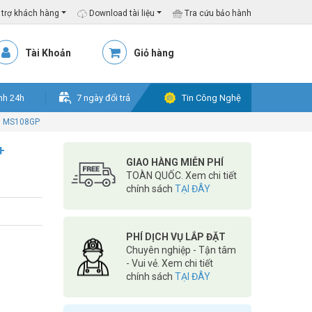
trợ khách hàng
Download tài liệu
Tra cứu bảo hành
Tài Khoản
Giỏ hàng
nh 24h
7 ngày đổi trả
Tin Công Nghệ
ys MS108GP
+
GIAO HÀNG MIỄN PHÍ
TOÀN QUỐC. Xem chi tiết
chính sách
TẠI ĐÂY
PHÍ DỊCH VỤ LẮP ĐẶT
Chuyên nghiệp - Tận tâm
- Vui vẻ. Xem chi tiết
chính sách
TẠI ĐÂY