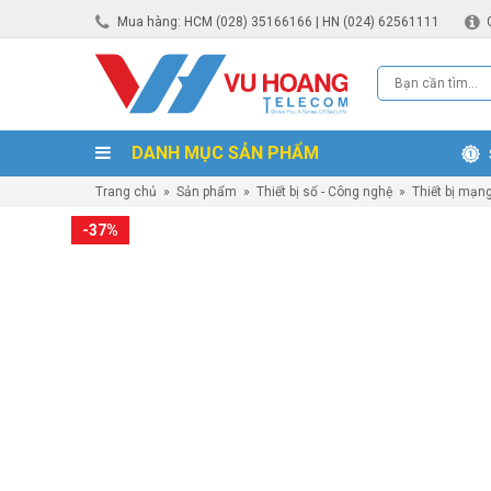
Mua hàng: HCM (028) 35166166 | HN (024) 62561111
DANH MỤC SẢN PHẨM
Trang chủ
»
Sản phẩm
»
Thiết bị số - Công nghệ
»
Thiết bị mạn
-37%