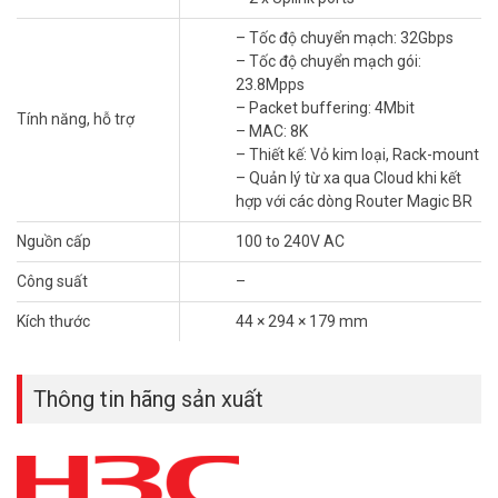
– Bảo hành: 3 năm.
– Tốc độ chuyển mạch: 32Gbps
Đặt mua hàng Online ngay hôm nay để được hỗ trợ giá tốt nhất.
– Tốc độ chuyển mạch gói:
Tham khảo thêm thông tin tại
Facebook Vuhoangtelecom
nhé.
23.8Mpps
– Packet buffering: 4Mbit
Tính năng, hỗ trợ
– MAC: 8K
– Thiết kế: Vỏ kim loại, Rack-mount
– Quản lý từ xa qua Cloud khi kết
hợp với các dòng Router Magic BR
Nguồn cấp
100 to 240V AC
Công suất
–
Kích thước
44 × 294 × 179 mm
Thông tin hãng sản xuất