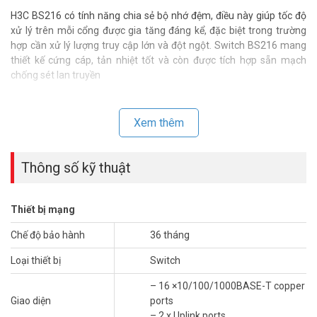
H3C BS216 có tính năng chia sẻ bộ nhớ đệm, điều này giúp tốc độ
xử lý trên mỗi cổng được gia tăng đáng kể, đặc biệt trong trường
hợp cần xử lý lượng truy cập lớn và đột ngột. Switch BS216 mang
thiết kế cứng cáp, tản nhiệt tốt và còn được tích hợp sẵn mạch
chống sét lan truyền
Thông số kỹ thuật Switch Gigabit 16 cổng
H3C BS216
Xem thêm
– 16 ×10/100/1000BASE-T copper ports
– 2 x Uplink ports
Thông số kỹ thuật
– Tốc độ chuyển mạch: 32Gbps
– Tốc độ chuyển mạch gói: 23.8Mpps
– Packet buffering: 4Mbit
Thiết bị mạng
– MAC: 8K
– Thiết kế: Vỏ kim loại, Rack-mount
Chế độ bảo hành
36 tháng
– Quản lý từ xa qua Cloud khi kết hợp với các dòng Router Magic
Loại thiết bị
Switch
BR
– Nguồn cấp: 100 to 240V AC
– 16 ×10/100/1000BASE-T copper
– Kích thước: 44 × 294 × 179 mm
Giao diện
ports
– Xuất xứ: Trung Quốc.
– 2 x Uplink ports