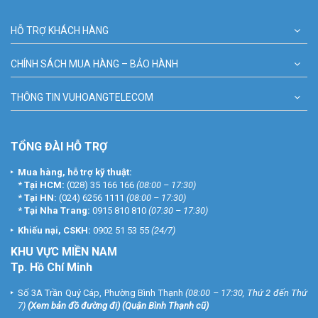
HỖ TRỢ KHÁCH HÀNG
CHÍNH SÁCH MUA HÀNG – BẢO HÀNH
THÔNG TIN VUHOANGTELECOM
TỔNG ĐÀI HỖ TRỢ
Mua hàng, hỗ trợ kỹ thuật:
*
Tại HCM:
(028) 35 166 166
(08:00 – 17:30)
*
Tại HN:
(024) 6256 1111
(08:00 – 17:30)
*
Tại Nha Trang:
0915 810 810
(07:30 – 17:30)
Khiếu nại, CSKH:
0902 51 53 55
(24/7)
KHU
VỰC MIỀN NAM
Tp. Hồ Chí Minh
Số 3A Trần Quý Cáp, Phường Bình Thạnh
(08:00 – 17:30, Thứ 2 đến Thứ
7)
(
Xem bản đồ đường đi
) (Quận Bình Thạnh cũ)