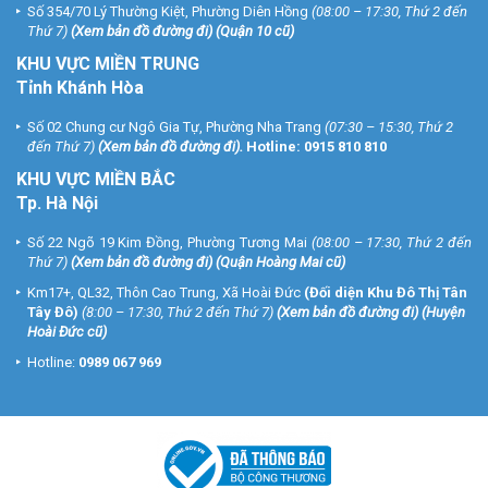
Số 354/70 Lý Thường Kiệt, Phường Diên Hồng
(08:00 – 17:30, Thứ 2 đến
Thứ 7)
(
Xem bản đồ đường đi
) (Quận 10 cũ)
KHU VỰC MIỀN TRUNG
Tỉnh Khánh Hòa
Số 02 Chung cư Ngô Gia Tự, Phường Nha Trang
(07:30 – 15:30, Thứ 2
đến Thứ 7)
(
Xem bản đồ đường đi
).
Hotline:
0915 810 810
KHU VỰC MIỀN BẮC
Tp. Hà Nội
Số 22 Ngõ 19 Kim Đồng, Phường Tương Mai
(08:00 – 17:30, Thứ 2 đến
Thứ 7)
(
Xem bản đồ đường đi
) (Quận Hoàng Mai cũ)
Km17+, QL32, Thôn Cao Trung, Xã Hoài Đức
(Đối diện Khu Đô Thị Tân
Tây Đô)
(8:00 – 17:30, Thứ 2 đến Thứ 7)
(
Xem bản đồ đường đi
) (Huyện
Hoài Đức cũ)
Hotline:
0989 067 969