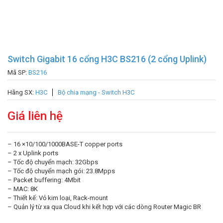
Switch Gigabit 16 cổng H3C BS216 (2 cổng Uplink)
Mã SP:
BS216
Hãng SX:
H3C
Bộ chia mạng - Switch H3C
Giá liên hệ
– 16 ×10/100/1000BASE-T copper ports
– 2 x Uplink ports
– Tốc độ chuyển mạch: 32Gbps
– Tốc độ chuyển mạch gói: 23.8Mpps
– Packet buffering: 4Mbit
– MAC: 8K
– Thiết kế: Vỏ kim loại, Rack-mount
– Quản lý từ xa qua Cloud khi kết hợp với các dòng Router Magic BR