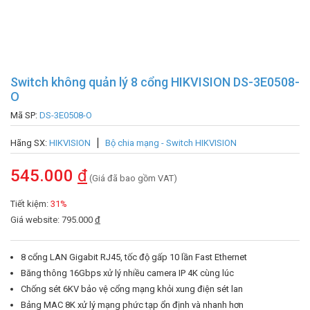
Switch không quản lý 8 cổng HIKVISION DS-3E0508-
O
Mã SP:
DS-3E0508-O
Hãng SX:
HIKVISION
Bộ chia mạng - Switch HIKVISION
545.000
đ
(Giá đã bao gồm VAT)
Tiết kiệm:
31%
Giá website: 795.000
đ
8 cổng LAN Gigabit RJ45, tốc độ gấp 10 lần Fast Ethernet
Băng thông 16Gbps xử lý nhiều camera IP 4K cùng lúc
Chống sét 6KV bảo vệ cổng mạng khỏi xung điện sét lan
Bảng MAC 8K xử lý mạng phức tạp ổn định và nhanh hơn