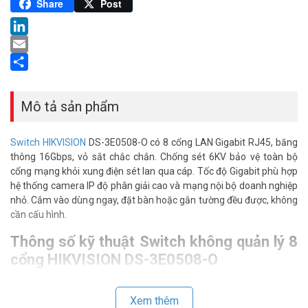
Pinterest
Share
Post
LinkedIn
Email
Share
Mô tả sản phẩm
Switch HIKVISION
DS-3E0508-O có 8 cổng LAN Gigabit RJ45, băng
thông 16Gbps, vỏ sắt chắc chắn. Chống sét 6KV bảo vệ toàn bộ
cổng mạng khỏi xung điện sét lan qua cáp. Tốc độ Gigabit phù hợp
hệ thống camera IP độ phân giải cao và mạng nội bộ doanh nghiệp
nhỏ. Cắm vào dùng ngay, đặt bàn hoặc gắn tường đều được, không
cần cấu hình.
Thông số kỹ thuật Switch không quản lý 8
cổng HIKVISION DS-3E0508-O
– Switch 8 port Gigabit không quản lý – hiệu năng cao cho việc triển
khai internet, camera IP tại doanh nghiệp nhỏ, văn phòng
Xem thêm