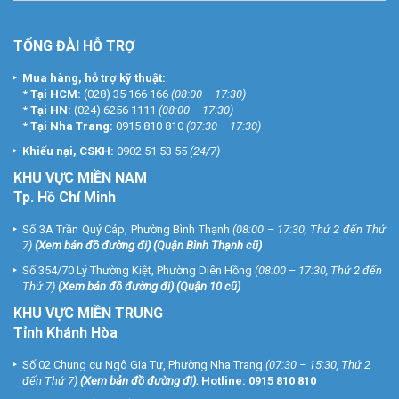
TỔNG ĐÀI HỖ TRỢ
Mua hàng, hỗ trợ kỹ thuật:
*
Tại HCM:
(028) 35 166 166
(08:00 – 17:30)
*
Tại HN:
(024) 6256 1111
(08:00 – 17:30)
*
Tại Nha Trang:
0915 810 810
(07:30 – 17:30)
Khiếu nại, CSKH:
0902 51 53 55
(24/7)
KHU
VỰC MIỀN NAM
Tp. Hồ Chí Minh
Số 3A Trần Quý Cáp, Phường Bình Thạnh
(08:00 – 17:30, Thứ 2 đến Thứ
7)
(
Xem bản đồ đường đi
) (Quận Bình Thạnh cũ)
Số 354/70 Lý Thường Kiệt, Phường Diên Hồng
(08:00 – 17:30, Thứ 2 đến
Thứ 7)
(
Xem bản đồ đường đi
) (Quận 10 cũ)
KHU VỰC MIỀN TRUNG
Tỉnh Khánh Hòa
Số 02 Chung cư Ngô Gia Tự, Phường Nha Trang
(07:30 – 15:30, Thứ 2
đến Thứ 7)
(
Xem bản đồ đường đi
).
Hotline:
0915 810 810