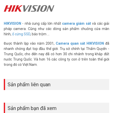
cáp từ thiết bị ngoài trời vào. Thường gặp khi camera ngoài trời bị
sét đánh gần, xung điện truyền ngược vào switch qua dây mạng.
Không chống được sét đánh trực tiếp vào thiết bị, nhưng đủ bảo vệ
trong phần lớn tình huống thực tế ở Việt Nam.
HIKVISION
- nhà cung cấp lớn nhất
camera giám sát
và các giải
pháp camera. Cũng như các dòng sản phẩm chuông cửa màn
Switch DS-3E0508-O gắn tường có cần mua
hình,
ổ cứng SSD
, báo trộm ...
thêm giá đỡ hay phụ kiện gì không?
Được thành lập vào năm 2001,
Camera quan sát HIKVISION
đã
Vỏ sắt của DS-3E0508-O có lỗ vít hoặc tai gắn sẵn, không cần mua
nhanh chóng đạt top đầu thế giới. Trụ sở chính tại Thẩm Quyến -
thêm giá đỡ riêng. Chỉ cần vài con vít và nở tường phù hợp là cố
Trung Quốc, cho đến nay đã có hơn 30 chi nhánh trong khắp đất
định được gọn gàng trên tường. Gắn tường giúp tiết kiệm diện tích
nước Trung Quốc. Và hơn 16 các công ty con ở trên toàn thế giới
bàn và đi dây ngăn nắp hơn trong tủ mạng hoặc phòng server nhỏ.
trong đó có Việt Nam.
Switch HIKVISION DS-3E0508-O Gigabit 8 cổng, băng thông
16Gbps, chống sét 6KV bảo vệ hệ thống mạng bền lâu. Vỏ sắt tản
nhiệt tốt, phù hợp chạy liên tục cho văn phòng có nhiều camera IP
Sản phẩm liên quan
hoặc thiết bị có dây. Liên hệ Vũ Hoàng Telecom ngay để được tư
vấn và nhận báo giá lắp đặt hôm nay. Tham khảo thêm hình ảnh
tại
Facebook Vuhoangtelecom
nhé.
Sản phẩm bạn đã xem