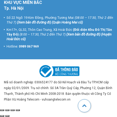
KHU VỰC MIỀN BẮC
Tp. Hà Nội
Số 22 Ngõ 19 Kim Đồng, Phường Tương Mai
(08:00 – 17:30, Thứ 2 đến
Thứ 7)
(
Xem bản đồ đường đi
) (Quận Hoàng Mai cũ)
Km17+, QL32, Thôn Cao Trung, Xã Hoài Đức
(Đối diện Khu Đô Thị Tân
Tây Đô)
(8:00 – 17:30, Thứ 2 đến Thứ 7)
(
Xem bản đồ đường đi
) (Huyện
Hoài Đức cũ)
Hotline:
0989 067 969
Mã số doanh nghiệp: 0306524177 do Sở Kế Hoạch và Đầu Tư TP.HCM cấp
ngày 02/01/2009. Trụ sở chính: Số 3A Trần Quý Cáp, Phường 12, Quận Bình
Thạnh, Thành phố Hồ Chí Minh 2008-2018. Bản quyền thuộc về Công Ty Cổ
Phần Vũ Hoàng Telecom - vuhoangtelecom.vn