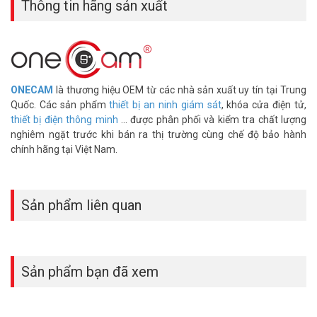
Thông tin hãng sản xuất
SW-10-8P
–
Switch POE
8 cổng + 2 cổng Link tốc độ cao + 1 Module quang
SFP
– Switch PoE loại 8 cổng 10/100 + 2 Port 100M Uplink + 1 Port SFP
– Tự tương thích chuẩn 802.3af/at, Tổng công suất PoE 150W
ONECAM
là thương hiệu OEM từ các nhà sản xuất uy tín tại Trung
– Truyền dẫn khoảng cách xa: Tối đa 250m với tốc độ còn 10M
Quốc. Các sản phẩm
thiết bị an ninh giám sát
, khóa cửa điện tử,
– Cổng ưu tiên: Cổng 1, Ưu tiên chất lượng dịch vụ
thiết bị điện thông minh
... được phân phối và kiểm tra chất lượng
– Chống sét: 4KV cho mỗi cổng
nghiêm ngặt trước khi bán ra thị trường cùng chế độ bảo hành
– Vỏ kim loại
chính hãng tại Việt Nam.
– Nguồn vào 100-240VAC 50/60HZ
– Bảo hành: 12 tháng
– Xuất xứ: Trung Quốc
Sản phẩm liên quan
*** Xem thêm:
Switch mạng là gì? Các loại switch mạng, công dụng thiết bị
chuyển mạch
Sản phẩm bạn đã xem
Để cập nhật thông tin giá bán ONECAM SW-10-8P-1S mới nhất,
quý khách hàng vui lòng liên hệ HOTLINE 1900 9259 để được hỗ trợ
tốt nhất. Tham khảo thêm hình ảnh tại
Facebook