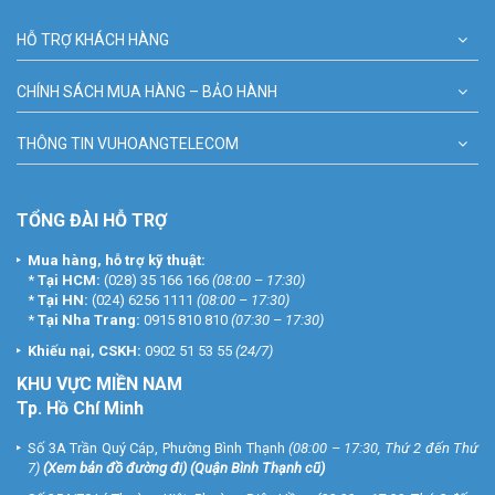
HỖ TRỢ KHÁCH HÀNG
CHÍNH SÁCH MUA HÀNG – BẢO HÀNH
THÔNG TIN VUHOANGTELECOM
TỔNG ĐÀI HỖ TRỢ
Mua hàng, hỗ trợ kỹ thuật:
*
Tại HCM:
(028) 35 166 166
(08:00 – 17:30)
*
Tại HN:
(024) 6256 1111
(08:00 – 17:30)
*
Tại Nha Trang:
0915 810 810
(07:30 – 17:30)
Khiếu nại, CSKH:
0902 51 53 55
(24/7)
KHU
VỰC MIỀN NAM
Tp. Hồ Chí Minh
Số 3A Trần Quý Cáp, Phường Bình Thạnh
(08:00 – 17:30, Thứ 2 đến Thứ
7)
(
Xem bản đồ đường đi
) (Quận Bình Thạnh cũ)