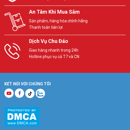
An Tâm Khi Mua Sắm
Sản phẩm, hàng hóa chính hãng
Thanh toán tiện lợi
Dịch Vụ Chu Đáo
Giao hàng nhanh trong 24h
Hotline phục vụ cả T7 và CN
KẾT NỐI VỚI CHÚNG TÔI