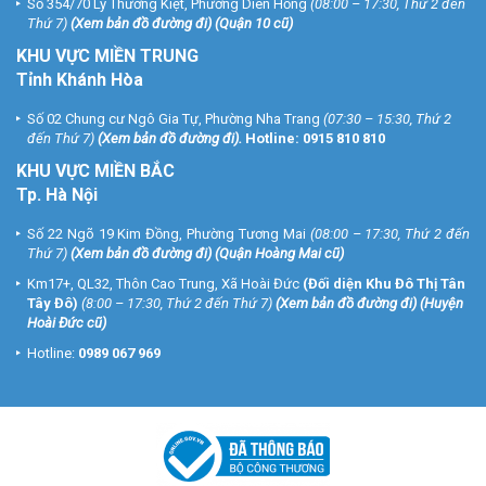
Số 354/70 Lý Thường Kiệt, Phường Diên Hồng
(08:00 – 17:30, Thứ 2 đến
Thứ 7)
(
Xem bản đồ đường đi
) (Quận 10 cũ)
KHU VỰC MIỀN TRUNG
Tỉnh Khánh Hòa
Số 02 Chung cư Ngô Gia Tự, Phường Nha Trang
(07:30 – 15:30, Thứ 2
đến Thứ 7)
(
Xem bản đồ đường đi
).
Hotline:
0915 810 810
KHU VỰC MIỀN BẮC
Tp. Hà Nội
Số 22 Ngõ 19 Kim Đồng, Phường Tương Mai
(08:00 – 17:30, Thứ 2 đến
Thứ 7)
(
Xem bản đồ đường đi
) (Quận Hoàng Mai cũ)
Km17+, QL32, Thôn Cao Trung, Xã Hoài Đức
(Đối diện Khu Đô Thị Tân
Tây Đô)
(8:00 – 17:30, Thứ 2 đến Thứ 7)
(
Xem bản đồ đường đi
) (Huyện
Hoài Đức cũ)
Hotline:
0989 067 969