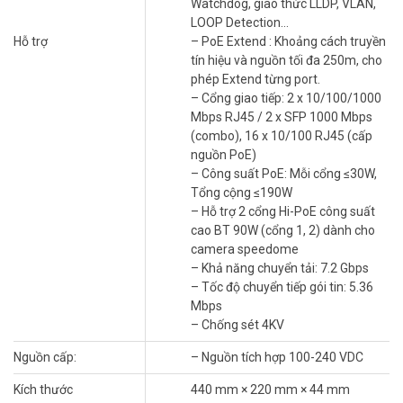
Watchdog, giao thức LLDP, VLAN,
LOOP Detection…
Hỗ trợ
– PoE Extend : Khoảng cách truyền
tín hiệu và nguồn tối đa 250m, cho
phép Extend từng port.
– Cổng giao tiếp: 2 x 10/100/1000
Mbps RJ45 / 2 x SFP 1000 Mbps
(combo), 16 x 10/100 RJ45 (cấp
nguồn PoE)
– Công suất PoE: Mỗi cổng ≤30W,
Tổng cộng ≤190W
– Hỗ trợ 2 cổng Hi-PoE công suất
cao BT 90W (cổng 1, 2) dành cho
camera speedome
– Khả năng chuyển tải: 7.2 Gbps
– Tốc độ chuyển tiếp gói tin: 5.36
Mbps
– Chống sét 4KV
Nguồn cấp:
– Nguồn tích hợp 100-240 VDC
Kích thước
440 mm × 220 mm × 44 mm