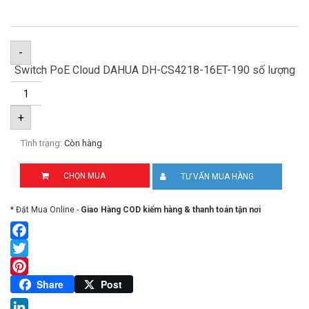
-
Switch PoE Cloud DAHUA DH-CS4218-16ET-190 số lượng
+
Tình trạng:
Còn hàng
CHỌN MUA
TƯ VẤN MUA HÀNG
* Đặt Mua Online -
Giao Hàng COD kiểm hàng & thanh toán tận nơi
Facebook
Twitter
Pinterest
Share
Post