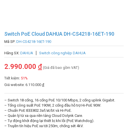
Switch PoE Cloud DAHUA DH-CS4218-16ET-190
Mã SP:
DH-CS4218-16ET-190
Hãng SX:
DAHUA
Switch công nghiệp DAHUA
2.990.000
đ
(Giá đã bao gồm VAT)
Tiết kiệm:
51%
Giá website: 6.110.000
đ
– Switch 18 cổng, 16 cổng PoE 10/100 Mbps, 2 cổng uplink Gigabit.
– Tổng công suất PoE 190W, 2 cổng đầu hỗ trợ Hi-PoE 90W.
– Chuẩn PoE IEEE802.3af/at/bt và Hi-PoE.
– Quản lý từ xa qua nền tảng Cloud Dolynk Care.
– Tự động khởi động lại thiết bị khi lỗi (PoE Watchdog).
– Truyền tín hiệu PoE xa tới 250m, chống sét 4kV.