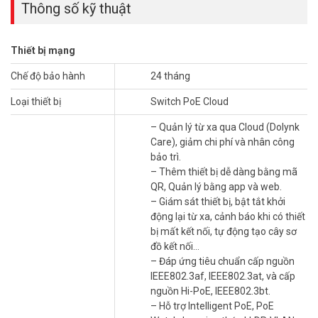
Thông số kỹ thuật
cho phép Extend từng port.
– Cổng giao tiếp: 2 x 10/100/1000 Mbps RJ45 / 2 x SFP 1000 Mbps
(combo), 16 x 10/100 RJ45 (cấp nguồn PoE)
Thiết bị mạng
– Công suất PoE: Mỗi cổng ≤30W, Tổng cộng ≤190W
– Hỗ trợ 2 cổng Hi-PoE công suất cao BT 90W (cổng 1, 2) dành cho
Chế độ bảo hành
24 tháng
camera speedome
– Khả năng chuyển tải: 7.2 Gbps
Loại thiết bị
Switch PoE Cloud
– Tốc độ chuyển tiếp gói tin: 5.36 Mbps
– Quản lý từ xa qua Cloud (Dolynk
– Chống sét 4KV
Care), giảm chi phí và nhân công
– Nguồn tích hợp: 100-240VDC max 4A.
bảo trì.
– Kích thước: 440 mm × 220 mm × 44 mm
– Thêm thiết bị dễ dàng bằng mã
– Khối lượng: 2.29kg
QR, Quản lý bằng app và web.
– Xuất xứ: Trung Quốc.
– Giám sát thiết bị, bật tắt khởi
– Chứng nhận: CE, RoHS
động lại từ xa, cảnh báo khi có thiết
– Bảo hành: 2 năm.
bị mất kết nối, tự động tạo cây sơ
Đặt mua hàng DH-CS4218-16ET-190 Online ngay hôm nay để được
đồ kết nối…
hỗ trợ giá tốt nhất. Tham khảo thêm thông tin tại
Facebook
– Đáp ứng tiêu chuẩn cấp nguồn
Vuhoangtelecom
nhé.
IEEE802.3af, IEEE802.3at, và cấp
nguồn Hi-PoE, IEEE802.3bt.
– Hỗ trợ Intelligent PoE, PoE