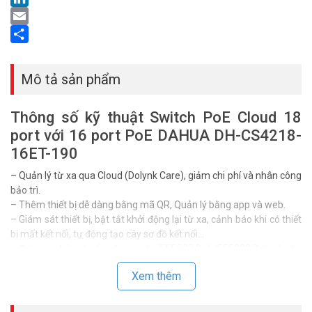
LinkedIn
Email
Share
Mô tả sản phẩm
Thông số kỹ thuật Switch PoE Cloud 18
port với 16 port PoE DAHUA DH-CS4218-
16ET-190
– Quản lý từ xa qua Cloud (Dolynk Care), giảm chi phí và nhân công
bảo trì.
– Thêm thiết bị dễ dàng bằng mã QR, Quản lý bằng app và web.
– Giám sát thiết bị, bật tắt khởi động lại từ xa, cảnh báo khi có thiết
bị mất kết nối, tự động tạo cây sơ đồ kết nối…
– Đáp ứng tiêu chuẩn cấp nguồn IEEE802.3af, IEEE802.3at, và cấp
nguồn Hi-PoE, IEEE802.3bt.
Xem thêm
– Hỗ trợ Intelligent PoE, PoE Watchdog, giao thức LLDP, VLAN,
LOOP Detection…
– PoE Extend : Khoảng cách truyền tín hiệu và nguồn tối đa 250m,