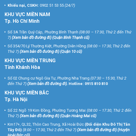
Khiếu nại, CSKH:
0902 51 53 55
(24/7)
KHU
VỰC MIỀN NAM
Tp. Hồ Chí Minh
Số 3A Trần Quý Cáp, Phường Bình Thạnh
(08:00 – 17:30, Thứ 2 đến Thứ
7)
(
Xem bản đồ đường đi
) (Quận Bình Thạnh cũ)
Số 354/70 Lý Thường Kiệt, Phường Diên Hồng
(08:00 – 17:30, Thứ 2 đến
Thứ 7)
(
Xem bản đồ đường đi
) (Quận 10 cũ)
KHU VỰC MIỀN TRUNG
Tỉnh Khánh Hòa
Số 02 Chung cư Ngô Gia Tự, Phường Nha Trang
(07:30 – 15:30, Thứ 2
đến Thứ 7)
(
Xem bản đồ đường đi
).
Hotline:
0915 810 810
KHU VỰC MIỀN BẮC
Tp. Hà Nội
Số 22 Ngõ 19 Kim Đồng, Phường Tương Mai
(08:00 – 17:30, Thứ 2 đến
Thứ 7)
(
Xem bản đồ đường đi
) (Quận Hoàng Mai cũ)
Km17+, QL32, Thôn Cao Trung, Xã Hoài Đức
(Đối diện Khu Đô Thị Tân
Tây Đô)
(8:00 – 17:30, Thứ 2 đến Thứ 7)
(
Xem bản đồ đường đi
) (Huyện
Hoài Đức cũ)