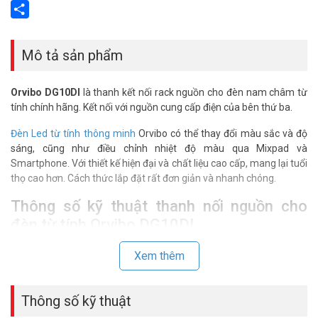
Email
Share
Mô tả sản phẩm
Orvibo DG10DI
là thanh kết nối rack nguồn cho đèn nam châm từ
tính chính hãng. Kết nối với nguồn cung cấp điện của bên thứ ba.
Đèn Led từ tính thông minh
Orvibo có thể thay đổi màu sắc và độ
sáng, cũng như điều chỉnh nhiệt độ màu qua Mixpad và
Smartphone. Với thiết kế hiện đại và chất liệu cao cấp, mang lại tuổi
thọ cao hơn. Cách thức lắp đặt rất đơn giản và nhanh chóng.
Thông số kỹ thuật thanh nối nguồn cho
đèn từ tính Orvibo DG10DI
– Đầu nối từ tính
Xem thêm
– Màu đen.
– Loại: Đầu nối dọc I.
– Chất liệu: Đồng, polycarbonate.
Thông số kỹ thuật
– Nguồn cấp: DC48V.