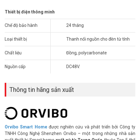
– Kích thước: 18×16.5x190mm.
– Xuất xứ: Trung Quốc.
Thiết bị điện thông minh
– Bảo hành: 24 tháng.
Chế độ bảo hành
24 tháng
Đặt mua Online ngay sản phẩm Orvibo DG10DI mới nhất, quý
khách hàng vui lòng liên hệ HOTLINE 1900 9259 để được hỗ trợ tốt
Loại thiết bị
Thanh nối nguồn cho đèn từ tính
nhất. Tham khảo thêm hình ảnh tại
Facebook Vuhoangtelecom
nhé.
Chất liệu
Đồng, polycarbonate
Nguồn cấp
DC48V.
Thông tin hãng sản xuất
Orvibo Smart Home
được nghiên cứu và phát triển bởi Công ty
TNHH Công Nghệ Shenzhen Orvibo – một trong những nhà sản
xuất thiết bị Smart home
xuất xứ từ Trung Quốc
, thuộc Top 5 thế