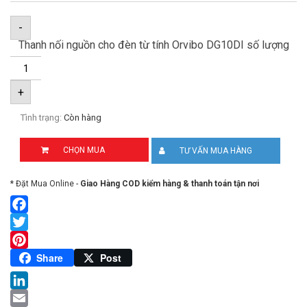
-
Thanh nối nguồn cho đèn từ tính Orvibo DG10DI số lượng
+
Tình trạng:
Còn hàng
CHỌN MUA
TƯ VẤN MUA HÀNG
* Đặt Mua Online -
Giao Hàng COD kiểm hàng & thanh toán tận nơi
Facebook
Twitter
Pinterest
Share
Post
LinkedIn