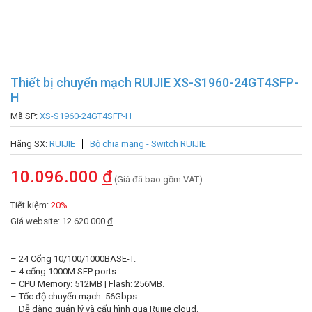
Thiết bị chuyển mạch RUIJIE XS-S1960-24GT4SFP-
H
Mã SP:
XS-S1960-24GT4SFP-H
Hãng SX:
RUIJIE
Bộ chia mạng - Switch RUIJIE
10.096.000
đ
(Giá đã bao gồm VAT)
Tiết kiệm:
20%
Giá website: 12.620.000
đ
– 24 Cổng 10/100/1000BASE-T.
– 4 cổng 1000M SFP ports.
– CPU Memory: 512MB | Flash: 256MB.
– Tốc độ chuyển mạch: 56Gbps.
– Dễ dàng quản lý và cấu hình qua Ruijie cloud.