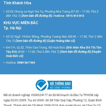
Tỉnh Khánh Hòa
Số 02 Chung cư Ngô Gia Tự, Phường Nha Trang
(07:30 – 17:30, Thứ 2
đến Thứ 7)
(
Xem bản đồ đường đi
).
Hotline:
0915 810 810
KHU VỰC MIỀN BẮC
Tp. Hà Nội
Số 22 Ngõ 19 Kim Đồng, Phường Tương Mai
(08:00 – 17:30, Thứ 2 đến
Thứ 7)
(
Xem bản đồ đường đi
) (Quận Hoàng Mai cũ)
Km17+, QL32, Thôn Cao Trung, Xã Hoài Đức
(Đối diện Khu Đô Thị Tân
Tây Đô)
(8:00 – 17:30, Thứ 2 đến Thứ 7)
(
Xem bản đồ đường đi
) (Huyện
Hoài Đức cũ)
Hotline:
0989 067 969
Mã số doanh nghiệp: 0306524177 do Sở Kế Hoạch và Đầu Tư TP.HCM cấp
ngày 02/01/2009. Trụ sở chính: Số 3A Trần Quý Cáp, Phường 12, Quận Bình
Thạnh, Thành phố Hồ Chí Minh 2008-2018. Bản quyền thuộc về Công Ty Cổ