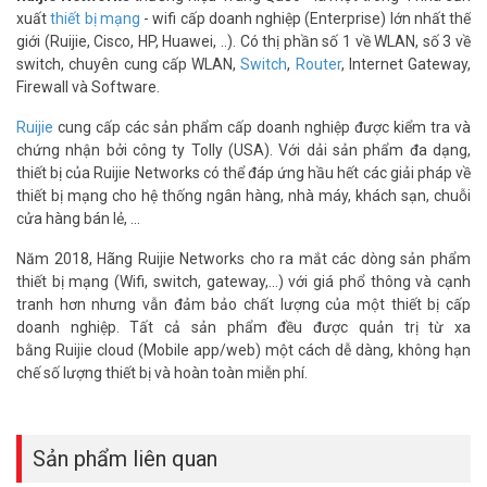
xuất
thiết bị mạng
- wifi cấp doanh nghiệp (Enterprise) lớn nhất thế
giới (Ruijie, Cisco, HP, Huawei, ..). Có thị phần số 1 về WLAN, số 3 về
switch, chuyên cung cấp WLAN,
Switch
,
Router
, Internet Gateway,
Firewall và Software.
Ruijie
cung cấp các sản phẩm cấp doanh nghiệp được kiểm tra và
chứng nhận bởi công ty Tolly (USA). Với dải sản phẩm đa dạng,
thiết bị của Ruijie Networks có thể đáp ứng hầu hết các giải pháp về
thiết bị mạng cho hệ thống ngân hàng, nhà máy, khách sạn, chuỗi
cửa hàng bán lẻ, ...
Năm 2018, Hãng Ruijie Networks cho ra mắt các dòng sản phẩm
thiết bị mạng (Wifi, switch, gateway,...) với giá phổ thông và cạnh
tranh hơn nhưng vẫn đảm bảo chất lượng của một thiết bị cấp
doanh nghiệp. Tất cả sản phẩm đều được quản trị từ xa
bằng Ruijie cloud (Mobile app/web) một cách dễ dàng, không hạn
chế số lượng thiết bị và hoàn toàn miễn phí.
Sản phẩm liên quan