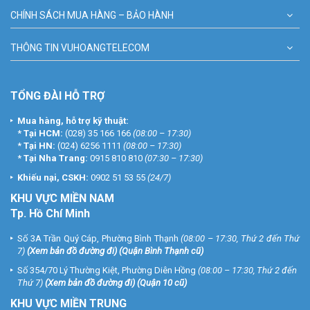
CHÍNH SÁCH MUA HÀNG – BẢO HÀNH
THÔNG TIN VUHOANGTELECOM
TỔNG ĐÀI HỖ TRỢ
Mua hàng, hỗ trợ kỹ thuật:
*
Tại HCM:
(028) 35 166 166
(08:00 – 17:30)
*
Tại HN:
(024) 6256 1111
(08:00 – 17:30)
*
Tại Nha Trang:
0915 810 810
(07:30 – 17:30)
Khiếu nại, CSKH:
0902 51 53 55
(24/7)
KHU
VỰC MIỀN NAM
Tp. Hồ Chí Minh
Số 3A Trần Quý Cáp, Phường Bình Thạnh
(08:00 – 17:30, Thứ 2 đến Thứ
7)
(
Xem bản đồ đường đi
) (Quận Bình Thạnh cũ)
Số 354/70 Lý Thường Kiệt, Phường Diên Hồng
(08:00 – 17:30, Thứ 2 đến
Thứ 7)
(
Xem bản đồ đường đi
) (Quận 10 cũ)
KHU VỰC MIỀN TRUNG