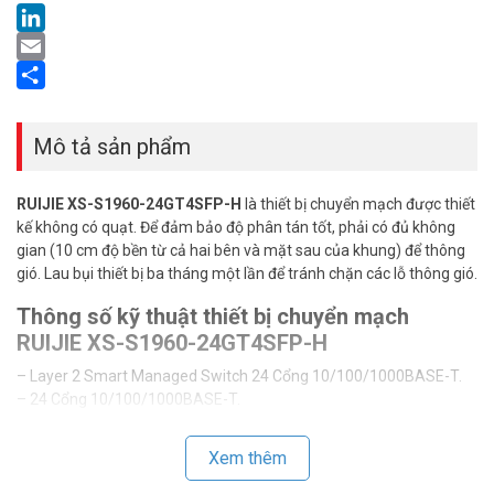
LinkedIn
Email
Share
Mô tả sản phẩm
RUIJIE XS-S1960-24GT4SFP-H
là thiết bị chuyển mạch được thiết
kế không có quạt. Để đảm bảo độ phân tán tốt, phải có đủ không
gian (10 cm độ bền từ cả hai bên và mặt sau của khung) để thông
gió. Lau bụi thiết bị ba tháng một lần để tránh chặn các lỗ thông gió.
Thông số kỹ thuật thiết bị chuyển mạch
RUIJIE XS-S1960-24GT4SFP-H
– Layer 2 Smart Managed Switch 24 Cổng 10/100/1000BASE-T.
– 24 Cổng 10/100/1000BASE-T.
– 4 cổng 1000M SFP ports.
– CPU Memory: 512MB | Flash: 256MB.
Xem thêm
– Tốc độ chuyển mạch: 56Gbps.
– Nguồn AC 100~240V, 50/60Hz.