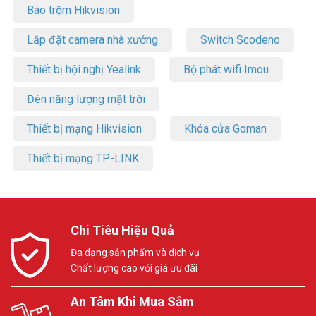
Báo trộm Hikvision
Lắp đặt camera nhà xưởng
Switch Scodeno
Thiết bị hội nghị Yealink
Bộ phát wifi Imou
Đèn năng lượng mặt trời
Thiết bị mạng Hikvision
Khóa cửa Goman
Thiết bị mạng TP-LINK
Chi Tiêu Hiệu Quả
Đa dạng sản phẩm và dịch vụ
Chất lượng cao với giá ưu đãi
An Tâm Khi Mua Sắm