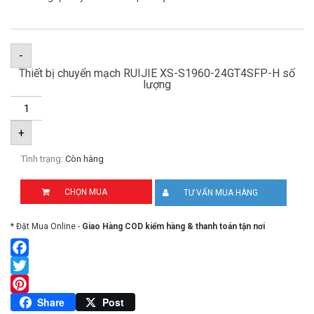
-
Thiết bị chuyển mạch RUIJIE XS-S1960-24GT4SFP-H số
lượng
+
Tình trạng:
Còn hàng
CHỌN MUA
TƯ VẤN MUA HÀNG
* Đặt Mua Online -
Giao Hàng COD kiểm hàng & thanh toán tận nơi
Facebook
Twitter
Pinterest
Share
Post