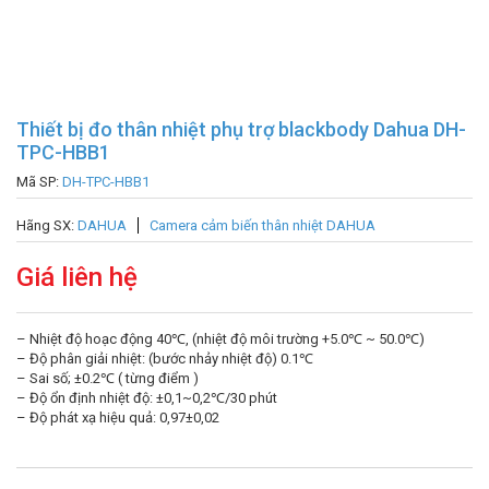
Thiết bị đo thân nhiệt phụ trợ blackbody Dahua DH-
TPC-HBB1
Mã SP:
DH-TPC-HBB1
Hãng SX:
DAHUA
Camera cảm biến thân nhiệt DAHUA
Giá liên hệ
– Nhiệt độ hoạc động 40℃, (nhiệt độ môi trường +5.0℃ ~ 50.0℃)
– Độ phân giải nhiệt: (bước nhảy nhiệt độ) 0.1℃
– Sai số; ±0.2℃ ( từng điểm )
– Độ ổn định nhiệt độ: ±0,1~0,2℃/30 phút
– Độ phát xạ hiệu quả: 0,97±0,02