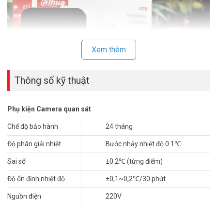
Xem thêm
Thông số kỹ thuật
hệ thống camera thân nhiệt Dahua
Phụ kiện Camera quan sát
Thông số kỹ thuật thiết bị đo thân nhiệt phụ
Chế độ bảo hành
24 tháng
trợ blackbody Dahua DH-TPC-HBB1
Độ phân giải nhiệt
Bước nhảy nhiệt độ 0.1℃
– Nhiệt độ hoạc động 40℃, (nhiệt độ môi trường +5.0℃ ~ 50.0℃)
– Độ phân giải nhiệt: (bước nhảy nhiệt độ) 0.1℃
Sai số
±0.2℃ (từng điểm)
– Sai số: ±0.2℃ (từng điểm)
Độ ổn định nhiệt độ
±0,1~0,2℃/30 phút
– Độ ổn định nhiệt độ: ±0,1~0,2℃/30 phút
– Độ phát xạ hiệu quả: 0,97±0,02
Nguồn điện
220V
– Nguồn cấp: 220V
– Nhiệt độ và độ ẩm môi trường: 0~40℃ / <80%RH