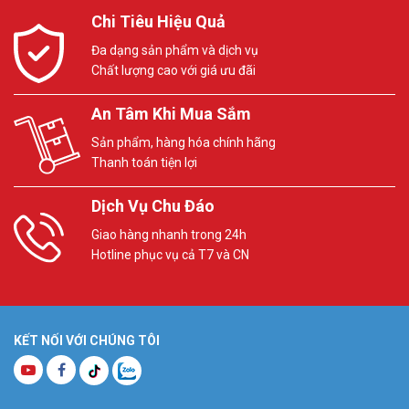
Chi Tiêu Hiệu Quả
Đa dạng sản phẩm và dịch vụ
Chất lượng cao với giá ưu đãi
An Tâm Khi Mua Sắm
Sản phẩm, hàng hóa chính hãng
Thanh toán tiện lợi
Dịch Vụ Chu Đáo
Giao hàng nhanh trong 24h
Hotline phục vụ cả T7 và CN
KẾT NỐI VỚI CHÚNG TÔI