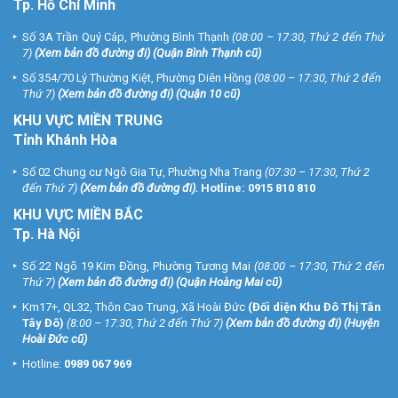
Tp. Hồ Chí Minh
Số 3A Trần Quý Cáp, Phường Bình Thạnh
(08:00 – 17:30, Thứ 2 đến Thứ
7)
(
Xem bản đồ đường đi
) (Quận Bình Thạnh cũ)
Số 354/70 Lý Thường Kiệt, Phường Diên Hồng
(08:00 – 17:30, Thứ 2 đến
Thứ 7)
(
Xem bản đồ đường đi
) (Quận 10 cũ)
KHU VỰC MIỀN TRUNG
Tỉnh Khánh Hòa
Số 02 Chung cư Ngô Gia Tự, Phường Nha Trang
(07:30 – 17:30, Thứ 2
đến Thứ 7)
(
Xem bản đồ đường đi
).
Hotline:
0915 810 810
KHU VỰC MIỀN BẮC
Tp. Hà Nội
Số 22 Ngõ 19 Kim Đồng, Phường Tương Mai
(08:00 – 17:30, Thứ 2 đến
Thứ 7)
(
Xem bản đồ đường đi
) (Quận Hoàng Mai cũ)
Km17+, QL32, Thôn Cao Trung, Xã Hoài Đức
(Đối diện Khu Đô Thị Tân
Tây Đô)
(8:00 – 17:30, Thứ 2 đến Thứ 7)
(
Xem bản đồ đường đi
) (Huyện
Hoài Đức cũ)
Hotline:
0989 067 969