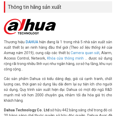
– Xuất xứ: Trung Quốc.
Thông tin hãng sản xuất
– Bảo hành: 24 tháng.
>> Xem thêm:
Camera giám sát
|
Thiết bị camera an ninh
Đây là một trong những ứng dụng có vai trò vô cùng quan trọng
trong ngành Y Tế trong thời điểm này. Khi dịch viêm phổi cấp do
virut Corona đang có diễn biến ngày càng phức tạp & mức độ lây
lan nhanh chóng.
Thương hiệu
DAHUA
hiện đang là 1 trong nhà 5 nhà sản xuất sản
xuất thiết bị an ninh hàng đầu thế giới
(Theo số liệu thống kê của
Để cập nhật thông tin giá camera giám sát DAHUA mới nhất, quý
Asmag năm 2019)
, cung cấp các thiết bị
Camera quan sát
, Alarm,
khách hàng vui lòng liên hệ HOTLINE 1900 9259 để được hỗ trợ tốt
Access Control, Network,
Khóa cửa thông minh
… được sử dụng
nhất.
rộng rãi trong nhiều lĩnh vực như ngân hàng, cơ sở hạ tầng, khu vực
công cộng…
Tham khảo các kênh thông tin khác:
– Facebook:
https://www.facebook.com/vuhoangtelecom/
Các sản phẩm Dahua có kiểu dáng đẹp, giá cả cạnh tranh, chất
– Youtube:
https://www.youtube.com/c/VuhoangTVChannel
lượng cao, thời gian sử dụng lâu dài đem lại sự tiện ích cho người
– Website:
https://vuhoangtelecom.vn/
sử dụng, Quy trình sản xuất hiện đại. Dahua có một đội ngũ R&D
mạnh mẽ với hơn 2000 chuyên gia, nhằm tối đa hóa giá trị cho
khách hàng.
Dahua Technology Co. Ltd
sở hữu 442 bằng sáng chế trong đó có
20 bằng sáng chế thuộc quyền sở hữu độc quyền. Dahua được đề