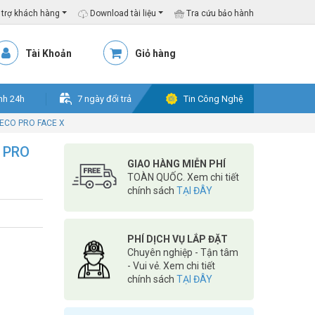
trợ khách hàng
Download tài liệu
Tra cứu bảo hành
Tài Khoản
Giỏ hàng
nh 24h
7 ngày đổi trả
Tin Công Nghệ
KTECO PRO FACE X
O PRO
GIAO HÀNG MIỄN PHÍ
TOÀN QUỐC. Xem chi tiết
chính sách
TẠI ĐÂY
PHÍ DỊCH VỤ LẮP ĐẶT
Chuyên nghiệp - Tận tâm
- Vui vẻ. Xem chi tiết
chính sách
TẠI ĐÂY