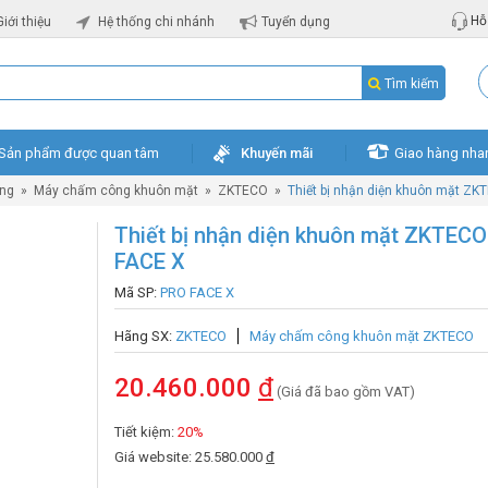
Hỗ 
Giới thiệu
Hệ thống chi nhánh
Tuyển dụng
Tìm kiếm
Sản phẩm được quan tâm
Khuyến mãi
Giao hàng nha
ng
»
Máy chấm công khuôn mặt
»
ZKTECO
»
Thiết bị nhận diện khuôn mặt Z
Thiết bị nhận diện khuôn mặt ZKTEC
FACE X
Mã SP:
PRO FACE X
Hãng SX:
ZKTECO
Máy chấm công khuôn mặt ZKTECO
20.460.000
đ
(Giá đã bao gồm VAT)
Tiết kiệm:
20%
Giá website: 25.580.000
đ