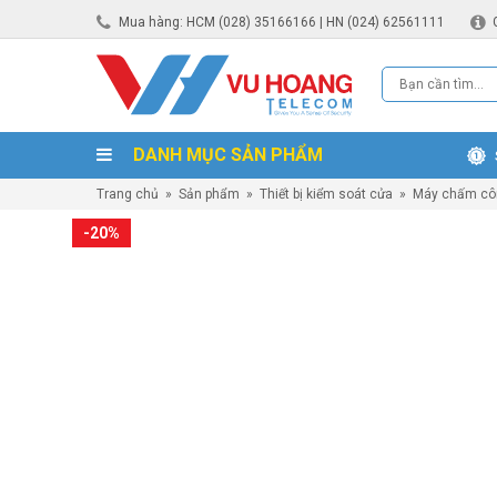
Mua hàng: HCM (028) 35166166 | HN (024) 62561111
DANH MỤC SẢN PHẨM
Trang chủ
»
Sản phẩm
»
Thiết bị kiểm soát cửa
»
Máy chấm cô
-20%