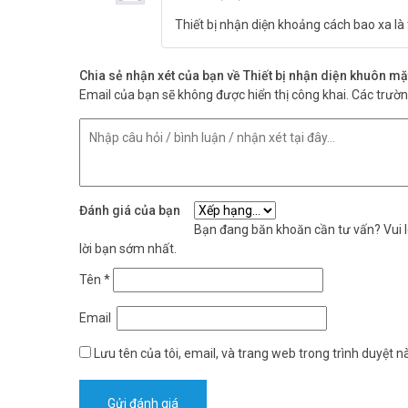
– Mã hóa Https giao tiếp (Tùy chọn).
– Chức năng tiêu chuẩn: Cấp độ truy cập, nhóm, ngày lễ, D
Thiết bị nhận diện khoảng cách bao xa là 
& Trình bảo vệ màn hình, Báo động chuyển đổi giả mạo.
– Giao tiếp: TCP/ IP/ Wiegand Đầu vào/ Đầu ra/ Wi-Fi (T
Chia sẻ nhận xét của bạn về Thiết bị nhận diện khuôn 
– Thuật toán khuôn mặt: ZKLiveFace5.8
Email của bạn sẽ không được hiển thị công khai.
Các trườ
– Khối lượng tịnh: 853 g
– Kích thước (H * L * D): 227 * 143 * 26mm
– Điện áp hoạt động: 12 V DC
– Rút thăm hiện tại: <2.000mA.
– Xuất xứ: Trung Quốc.
– Bảo hành: 12 tháng.
Đánh giá của bạn
Đặt mua hàng Online ngay ZKTeco PRO FACE X mới nhất, 
Bạn đang băn khoăn cần tư vấn? Vui lò
hình ảnh tại
Facebook Vuhoangtelecom
nhé.
lời bạn sớm nhất.
Tên
*
Email
Lưu tên của tôi, email, và trang web trong trình duyệt nà