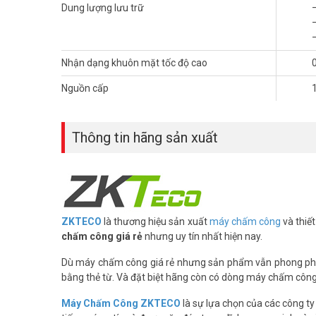
Dung lượng lưu trữ
Dòng ProFace X hỗ trợ cả xác minh khuôn mặt và lòng bà
mọi mặt. Thiết bị được hỗ trợ bởi CPU tùy biến ZKTeco mớ
Nhận dạng khuôn mặt tốc độ cao
0
Đặc điểm của thiết bị nhận diện khuôn
Nguồn cấp
Mẫu khuôn mặt lên tới 50,000 – công suất mạnh m
trắc học.
Thời gian nhận diện dưới 0,3 giây
Thông tin hãng sản xuất
Khả năng chống hầu hết các giả mạo khuôn mặt/vi
Nhận diện khuôn mặt trong điều kiện ánh sáng cực m
Điều kiện hoạt động -30°C to 60°C, tiêu chuẩn chố
bên ngoài.
Khả năng nhận dạng khuôn mặt của dòng sản phẩm này đ
ZKTECO
là thương hiệu sản xuất
máy chấm công
và thiế
đa 50.000 mẫu khuôn mặt, tốc độ nhận dạng dưới 0,3 giây
chấm công giá rẻ
nhưng uy tín nhất hiện nay.
và video giả mạo.
Dù máy chấm công giá rẻ nhưng sản phẩm vẫn phong ph
Như đã đề cập ở trên, dòng
thiết bị nhận diện khuôn mặt
bằng thẻ từ. Và đặt biệt hãng còn có dòng máy chấm công 
phát các bệnh truyền nhiễm và truyền nhiễm, thiết bị đầu 
Công ty Vũ Hoàng Telecom
chuyên phân phối và lắp đặt 
Máy Chấm Công ZKTECO
là sự lựa chọn của các công t