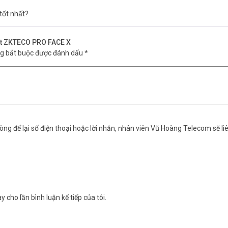
Được
ST, Chế độ Duress (Mật khẩu), Chống trả lại. Truy vấn bản ghi, Hình nền
tốt nhất?
hạn
ùy chọn)/ RS485/ RS232
mặt ZKTECO PRO FACE X
ng bắt buộc được đánh dấu
*
xin vui lòng liên hệ HOTLINE
1900.9259
để được hỗ trợ tốt nhất. Tham
ng để lại số điện thoại hoặc lời nhắn, nhân viên Vũ Hoàng Telecom sẽ liê
y cho lần bình luận kế tiếp của tôi.