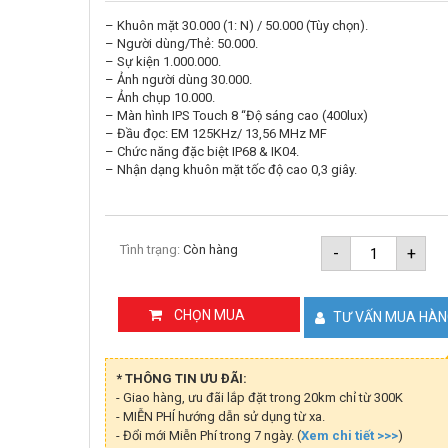
– Khuôn mặt 30.000 (1: N) / 50.000 (Tùy chọn).
– Người dùng/Thẻ: 50.000.
– Sự kiện 1.000.000.
– Ảnh người dùng 30.000.
– Ảnh chụp 10.000.
– Màn hình IPS Touch 8 “Độ sáng cao (400lux)
– Đầu đọc: EM 125KHz/ 13,56 MHz MF
– Chức năng đặc biệt IP68 & IK04.
– Nhận dạng khuôn mặt tốc độ cao 0,3 giây.
Thiết
Tình trạng:
Còn hàng
-
+
bị
nhận
diện
khuôn
CHỌN MUA
TƯ VẤN MUA HÀ
mặt
ZKTECO
PRO
FACE
* THÔNG TIN ƯU ĐÃI:
X
- Giao hàng, ưu đãi lắp đặt trong 20km chỉ từ 300K
số
- MIỄN PHÍ hướng dẫn sử dụng từ xa.
lượng
- Đổi mới Miễn Phí trong 7 ngày. (
Xem chi tiết >>>
)