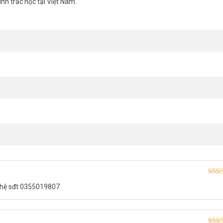
inh trắc học tại Việt Nam.
ện khuôn mặt ZKTECO PRO FACE X
S232 với phần mềm FP/ RFID/ Mã vạch/ QR-code/ ZKBioSecurance.
Được
 hệ sđt 0355019807
hạn
ut/ Auxiliary Input Exit Button/ Door Sensor.