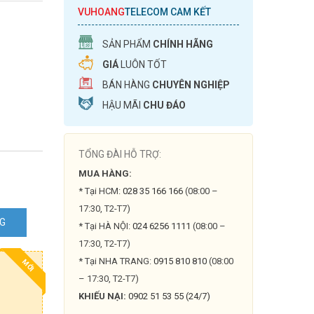
VUHOANG
TELECOM CAM KẾT
SẢN PHẨM
CHÍNH HÃNG
GIÁ
LUÔN TỐT
BÁN HÀNG
CHUYÊN NGHIỆP
HẬU MÃI
CHU ĐÁO
TỔNG ĐÀI HỖ TRỢ:
MUA HÀNG:
* Tại HCM:
028 35 166 166
(08:00 –
17:30, T2-T7)
NG
* Tại HÀ NỘI:
024 6256 1111
(08:00 –
17:30, T2-T7)
* Tại NHA TRANG:
0915 810 810
(08:00
MỚI
– 17:30, T2-T7)
KHIẾU NẠI:
0902 51 53 55 (24/7)