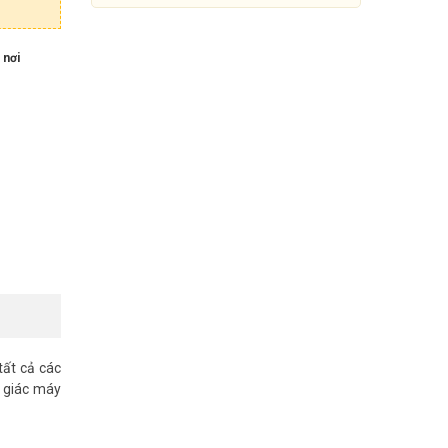
 nơi
Thiết bị nhận diện khuôn mặt
ZKTECO PRO FACE X
tất cả các
20.460.000đ
25.580.000đ
ị giác máy
Mua Ngay