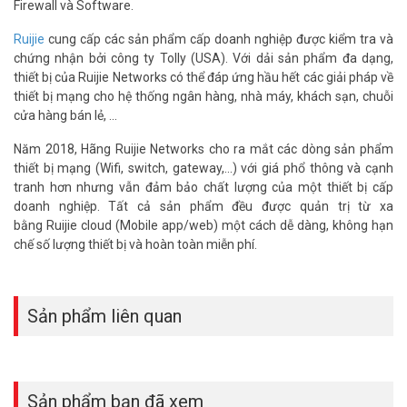
Firewall và Software.
– Trọng lượng: 0.42kg.
– Xuất xứ: Trung Quốc.
Ruijie
cung cấp các sản phẩm cấp doanh nghiệp được kiểm tra và
– Bảo hành: 3 năm.
chứng nhận bởi công ty Tolly (USA). Với dải sản phẩm đa dạng,
thiết bị của Ruijie Networks có thể đáp ứng hầu hết các giải pháp về
>> Xem thêm:
Thiết bị phát sóng wifi ngoài trời RUIJIE RG-
thiết bị mạng cho hệ thống ngân hàng, nhà máy, khách sạn, chuỗi
AP630 (IODA)
cửa hàng bán lẻ, ...
Đặt mua hàng Online ngay hôm nay để được hỗ trợ giá tốt nhất.
Năm 2018, Hãng Ruijie Networks cho ra mắt các dòng sản phẩm
Tham khảo thêm thông tin tại
Facebook Vuhoangtelecom
nhé.
thiết bị mạng (Wifi, switch, gateway,...) với giá phổ thông và cạnh
tranh hơn nhưng vẫn đảm bảo chất lượng của một thiết bị cấp
doanh nghiệp. Tất cả sản phẩm đều được quản trị từ xa
bằng Ruijie cloud (Mobile app/web) một cách dễ dàng, không hạn
chế số lượng thiết bị và hoàn toàn miễn phí.
Sản phẩm liên quan
Sản phẩm bạn đã xem