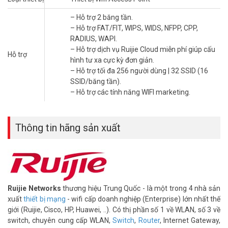
– Hỗ trợ FAT/FIT, WIPS, WIDS, NFPP, CPP, RADIUS, WAPI
– Hỗ trợ dịch vụ Ruijie Cloud miễn phí giúp cấu hình tư xa cực kỳ
– Hỗ trợ 2 băng tần.
đơn giản.
– Hỗ trợ FAT/FIT, WIPS, WIDS, NFPP, CPP,
– Hỗ trợ tối đa 256 người dùng | 32 SSID (16 SSID/băng tần).
RADIUS, WAPI.
– Hỗ trợ tính năng cân bằng tải thông minh dựa vào số lượng người
– Hỗ trợ dịch vụ Ruijie Cloud miễn phí giúp cấu
dùng và lưu lượng.
Hỗ trợ
hình tư xa cực kỳ đơn giản.
– Hỗ trợ tính năng PPSK giúp phân quyền đăng ký wifi cho 1 số
– Hỗ trợ tối đa 256 người dùng | 32 SSID (16
thiết bị xác định trước.
SSID/băng tần).
– Hỗ trợ các tính năng WIFI marketing:
– Hỗ trợ các tính năng WIFI marketing.
* Giao diện đăng nhập dạng trang chào, cho phép tuỳ biến theo
logo, hình ảnh doanh nghiệp, thông điệp quảng bá, nút click trỏ đến
trang đích là fanpage hoặc website của doanh nghiệp.
Thông tin hãng sản xuất
* Đăng nhập facebook, like facebook fanpage.
* Quản lý lưu lượng của người dùng, thời gian, dung lượng data, số
lượt truy cập trong ngày.
– Các chứng nhận: GB4943, UL/CSA 60950-1, EN/IEC 60950-1,
EN/IEC 60950-22, GB9254-2008, EN301 489, EN55022, FCC Part15,
FCC Bulletin OET-65C ,EN 50385, IC Safety Code 6, FCC
Ruijie Networks
thương hiệu Trung Quốc - là một trong 4 nhà sản
Part15,EN300328, EN301893
xuất
thiết bị mạng
- wifi cấp doanh nghiệp (Enterprise) lớn nhất thế
– Chuẩn IP68
giới (Ruijie, Cisco, HP, Huawei, ..). Có thị phần số 1 về WLAN, số 3 về
* Thiết bị chưa bao bao gồm nguồn.
switch, chuyên cung cấp WLAN,
Switch
,
Router
, Internet Gateway,
– Kích thước: 194 × 194 × 37 mm.