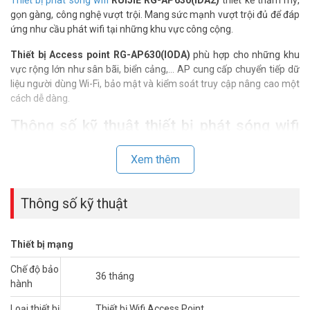
gọn gàng, công nghệ vượt trội. Mang sức mạnh vượt trội đủ để đáp
ứng như cầu phát wifi tại những khu vực công cộng.
Thiết bị Access point RG-AP630(IODA)
phù hợp cho những khu
vực rộng lớn như sân bãi, biển cảng,… AP cung cấp chuyển tiếp dữ
liệu người dùng Wi-Fi, bảo mật và kiểm soát truy cập nâng cao một
cách dễ dàng.
Thông số kỹ thuật thiết bị phát sóng wifi
ngoài trời RUIJIE RG-AP630(IDA2)
Xem thêm
– Tốc độ lên đến 2.533Gbps (300Mbps@2.4G & 867Mbps@5G).
– Anten đẳng hướng (Góc ngang 60°, góc dọc 30°).
– Hỗ trợ 2 băng tần:
Thông số kỹ thuật
+ 802.11b/g/n: 2.4GHz to 2.483GHz.
+ 802.11a/n/ac: 5.150GHz to 5.350GHz / 5.47GHz to 5.725GHz /
5.725GHz to 5.850GHz
Thiết bị mạng
– Dòng sản phẩm phù hợp sử dụng cho khu vực rộng lớn như sân
bãi, bến cảng, …. độ phủ sóng khu vực có đường kính 250m
Chế độ bảo
36 tháng
– 1 cổng combo PoE+ 10/100/1000BASE-T / SFP | Nguồn 802.3af
hành
PoE <12.95W
Loại thiết bị
Thiết bị Wifi Access Point