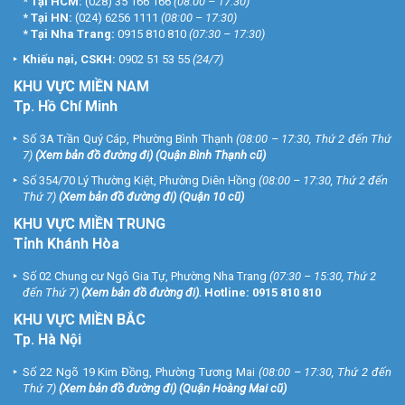
*
Tại HCM:
(028) 35 166 166
(08:00 – 17:30)
*
Tại HN:
(024) 6256 1111
(08:00 – 17:30)
*
Tại Nha Trang:
0915 810 810
(07:30 – 17:30)
Khiếu nại, CSKH:
0902 51 53 55
(24/7)
KHU
VỰC MIỀN NAM
Tp. Hồ Chí Minh
Số 3A Trần Quý Cáp, Phường Bình Thạnh
(08:00 – 17:30, Thứ 2 đến Thứ
7)
(
Xem bản đồ đường đi
) (Quận Bình Thạnh cũ)
Số 354/70 Lý Thường Kiệt, Phường Diên Hồng
(08:00 – 17:30, Thứ 2 đến
Thứ 7)
(
Xem bản đồ đường đi
) (Quận 10 cũ)
KHU VỰC MIỀN TRUNG
Tỉnh Khánh Hòa
Số 02 Chung cư Ngô Gia Tự, Phường Nha Trang
(07:30 – 15:30, Thứ 2
đến Thứ 7)
(
Xem bản đồ đường đi
).
Hotline:
0915 810 810
KHU VỰC MIỀN BẮC
Tp. Hà Nội
Số 22 Ngõ 19 Kim Đồng, Phường Tương Mai
(08:00 – 17:30, Thứ 2 đến
Thứ 7)
(
Xem bản đồ đường đi
) (Quận Hoàng Mai cũ)