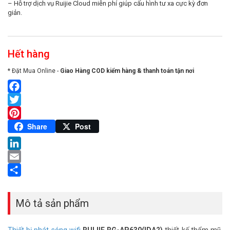
– Hỗ trợ dịch vụ Ruijie Cloud miễn phí giúp cấu hình tư xa cực kỳ đơn
giản.
Hết hàng
* Đặt Mua Online -
Giao Hàng COD kiểm hàng & thanh toán tận nơi
Facebook
Twitter
Pinterest
Share
Post
LinkedIn
Email
Share
Mô tả sản phẩm
Thiết bị phát sóng wifi
RUIJIE RG-AP630(IDA2)
thiết kế thẩm mỹ,