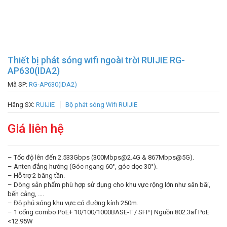
Thiết bị phát sóng wifi ngoài trời RUIJIE RG-
AP630(IDA2)
Mã SP:
RG-AP630(IDA2)
Hãng SX:
RUIJIE
Bộ phát sóng Wifi RUIJIE
Giá liên hệ
– Tốc độ lên đến 2.533Gbps (300Mbps@2.4G & 867Mbps@5G).
– Anten đẳng hướng (Góc ngang 60°, góc dọc 30°).
– Hỗ trợ 2 băng tần.
– Dòng sản phẩm phù hợp sử dụng cho khu vực rộng lớn như sân bãi,
bến cảng, ….
– Độ phủ sóng khu vực có đường kính 250m.
– 1 cổng combo PoE+ 10/100/1000BASE-T / SFP | Nguồn 802.3af PoE
<12.95W