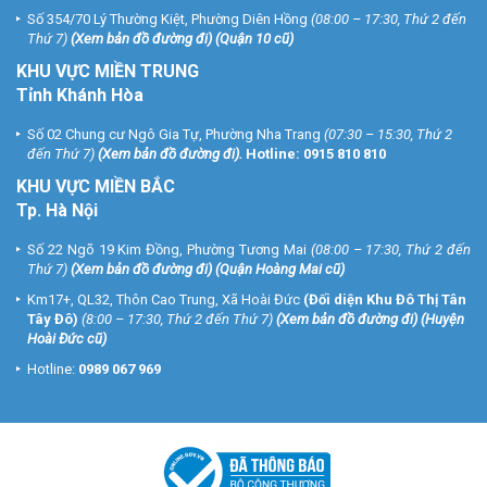
Số 354/70 Lý Thường Kiệt, Phường Diên Hồng
(08:00 – 17:30, Thứ 2 đến
* Khách hàng cần lưu ý sản phẩm khi lắp đặt
Thứ 7)
(
Xem bản đồ đường đi
) (Quận 10 cũ)
hệ thống camera
KHU VỰC MIỀN TRUNG
Hiện nay trên thị trường có rất nhiều gói camera trọn bộ giá rẻ
Tỉnh Khánh Hòa
không ghi rõ model hãng sản xuất chất lượng không đảm bảo,
Số 02 Chung cư Ngô Gia Tự, Phường Nha Trang
(07:30 – 15:30, Thứ 2
Khách hàng không nên mua những sản phẩm đó vì không kiểm tra
đến Thứ 7)
(
Xem bản đồ đường đi
).
Hotline:
0915 810 810
được chất lượng sản phẩm mình mua.
KHU VỰC MIỀN BẮC
Quý khách hàng có nhu cầu
lắp đặt camera
giá rẻ chính hãng, xin
Tp. Hà Nội
vui lòng liên hệ ngay với chúng tôi qua Tổng đài miễn phí 1900 9259
để được tư vấn và báo giá tốt nhất.
Số 22 Ngõ 19 Kim Đồng, Phường Tương Mai
(08:00 – 17:30, Thứ 2 đến
Thứ 7)
(
Xem bản đồ đường đi
) (Quận Hoàng Mai cũ)
THÔNG TIN LIÊN HỆ ĐĂNG KÝ GÓI LẮP ĐẶT:
Km17+, QL32, Thôn Cao Trung, Xã Hoài Đức
(Đối diện Khu Đô Thị Tân
Tây Đô)
(8:00 – 17:30, Thứ 2 đến Thứ 7)
(
Xem bản đồ đường đi
) (Huyện
Hệ thống chi nhánh trên toàn quốc:
Hoài Đức cũ)
VUHOANGTELECOM chi nhánh 1
Hotline:
0989 067 969
Số 3A Trần Quý Cáp, P.12, Q. Bình Thạnh, Tp.Hồ Chí Minh
Điện thoại: (028) 35 166 166.
VUHOANGTELECOM chi nhánh 2
Số 49 Lãnh Binh Thăng, Phường 12, Quận 11, Tp.HCM