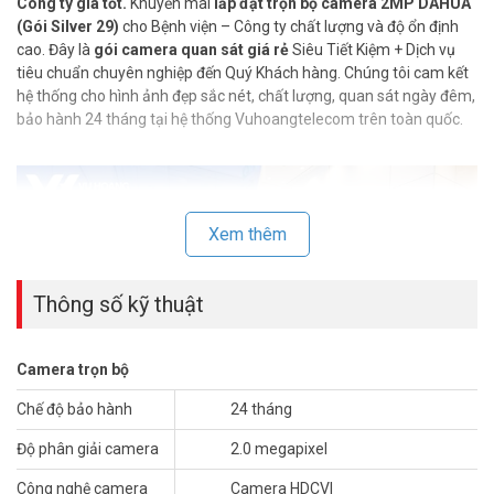
Công ty giá tốt.
Khuyến mãi
lắp đặt trọn bộ camera 2MP DAHUA
(Gói Silver 29)
cho Bệnh viện – Công ty chất lượng và độ ổn định
cao. Đây là
gói camera quan sát giá rẻ
Siêu Tiết Kiệm + Dịch vụ
tiêu chuẩn chuyên nghiệp đến Quý Khách hàng. Chúng tôi cam kết
hệ thống cho hình ảnh đẹp sắc nét, chất lượng, quan sát ngày đêm,
bảo hành 24 tháng tại hệ thống Vuhoangtelecom trên toàn quốc.
Xem thêm
Thông số kỹ thuật
Camera trọn bộ
Chế độ bảo hành
24 tháng
Độ phân giải camera
2.0 megapixel
I. THÔNG TIN TRỌN BỘ CAMERA DAHUA
ĐỘ PHÂN GIẢI 2.0 MEGAPIXEL
Công nghệ camera
Camera HDCVI