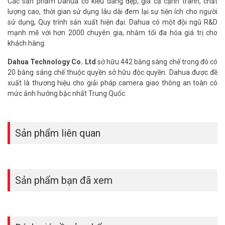
Các sản phẩm Dahua có kiểu dáng đẹp, giá cả cạnh tranh, chất
míc khuyến mãi
lượng cao, thời gian sử dụng lâu dài đem lại sự tiện ích cho người
sử dụng, Quy trình sản xuất hiện đại. Dahua có một đội ngũ R&D
Thông tin gói camera ưu đãi
Giá niêm yết
G
mạnh mẽ với hơn 2000 chuyên gia, nhằm tối đa hóa giá trị cho
Trọn bộ 1 camera
4.285.000Đ
2
khách hàng.
Trọn bộ 2 camera
5.800.000Đ
3
Trọn bộ 3 camera
7.325.000Đ
4
Dahua Technology Co. Ltd
sở hữu 442 bằng sáng chế trong đó có
Trọn bộ 4 camera
8.845.000Đ
5
20 bằng sáng chế thuộc quyền sở hữu độc quyền. Dahua được đề
xuất là thương hiệu cho giải pháp camera giao thông an toàn có
* Lưu ý:
Gói SILVER Siêu Tiết Kiệm chưa bao gồm chi phí ổ cứng giám
mức ảnh hưởng bậc nhất Trung Quốc.
sát. Quý khách hàng vui lòng chọn thêm theo nhu cầu sử dụng.
Hiện tại Vuhoangtelecom đang cung cấp ổ cứng giám sát WD
Purple và Seagate Skyhawk có dung lượng từ 1TB trở lên.
(Quý
Sản phẩm liên quan
khách lưu ý tránh mua phải ổ cứng giả hoặc kém chất lượng, ổ cứng
chuyên cho giám sát hiện nay không có dung lượng nhỏ hơn 1Tb).
Vuhoangtelecom gợi ý mua thêm ổ cứng
chuyên dụng WD Purple – Seagate Skyhawk
Sản phẩm bạn đã xem
giá tham khảo:
– Ổ cứng giám sát 1TB giá ưu đãi theo bộ: 1.250.000đ.
– Ổ cứng giám sát 2TB giá ưu đãi theo bộ: 1.800.000đ.