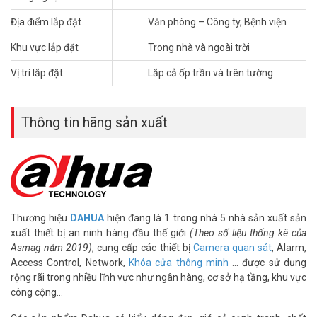
– 1 Camera thân trụ HAC-HFW1200TLP-A-S4: Độ phân giải 2MP,
Địa điểm lắp đặt
Văn phòng – Công ty, Bệnh viện
tích hợp sẵn Mic thu âm với tính năng lọc tạp âm tốt. Quan sát xa
40 mét với công nghệ hồng ngoại thông minh.
Khu vực lắp đặt
Trong nhà và ngoài trời
– 1 Đầu ghi hình XVR5104C-X1: Có 4 kênh độ phân giải HD
Vị trí lắp đặt
Lắp cả ốp trần và trên tường
1080N chất lượng cao. Chuẩn nén hình ảnh H265+ giúp tiết kiệm
băng thông và dung lượng lưu trữ hình tốt hơn.
– Nguồn camera cao cấp: Số lượng 1; loại 12V-1.5A
Thông tin hãng sản xuất
– 2 Jack nối cáp đồng truc RG6- 5C (Jack BNC + F5): Sản phẩm
chuyên dùng cho camera.
– 1 Dây cáp RG6 – 5C sẵn nguồn: Số lượng 10m mét.
– 1 Dây cáp HDMI chuẩn 1.4: Loại 1,5 mét, truyền hình ảnh lên tới
Full HD 1080P.
** ƯU ĐÃI: Miễn phí công lắp đặt thiết bị, căn chỉnh góc theo yêu cầu,
Thương hiệu
DAHUA
hiện đang là 1 trong nhà 5 nhà sản xuất sản
cài đặt camera Dahua miễn phí xem qua mạng, cài xem qua điện thoại,
xuất thiết bị an ninh hàng đầu thế giới
(Theo số liệu thống kê của
hướng dẫn sử dụng và hướng dẫn bảo quản hệ thống 1 lần miễn phí.
Asmag năm 2019)
, cung cấp các thiết bị
Camera quan sát
, Alarm,
>> Xem thêm:
Trọn bộ 1-4 camera 2MP Starlight Dahua cho
Access Control, Network,
Khóa cửa thông minh
… được sử dụng
Nhà xưởng (Gói SILVER 33)
rộng rãi trong nhiều lĩnh vực như ngân hàng, cơ sở hạ tầng, khu vực
công cộng…
Giá trọn bộ 1-4 camera 2MP DAHUA có sẵn