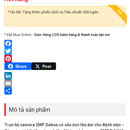
MỚI
* Ưu đãi: Tặng thêm phiếu dịch vụ Tiêu chuẩn 500 ngàn
* Đặt Mua Online -
Giao Hàng COD kiểm hàng & thanh toán tận nơi
Facebook
Twitter
Pinterest
Share
Post
LinkedIn
Email
Share
Mô tả sản phẩm
Trọn bộ camera 2MP Dahua có sẵn mic thu âm cho Bệnh viện –