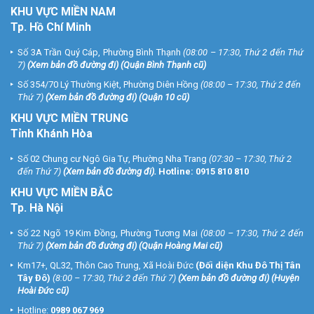
KHU
VỰC MIỀN NAM
thay thế linh kiện cho sản phẩm bị hư hỏng nằm ngoài phạm vi bảo
Tp. Hồ Chí Minh
hành)
.
Số 3A Trần Quý Cáp, Phường Bình Thạnh
(08:00 – 17:30, Thứ 2 đến Thứ
* Khách hàng cần lưu ý sản phẩm khi lắp đặt
7)
(
Xem bản đồ đường đi
) (Quận Bình Thạnh cũ)
hệ thống camera
Số 354/70 Lý Thường Kiệt, Phường Diên Hồng
(08:00 – 17:30, Thứ 2 đến
Hiện nay trên thị trường có rất nhiều gói camera giá rẻ không ghi rõ
Thứ 7)
(
Xem bản đồ đường đi
) (Quận 10 cũ)
model hãng sản xuất chất lượng không đảm bảo. Khách hàng
KHU VỰC MIỀN TRUNG
không nên mua những sản phẩm đó vì không kiểm tra được chất
Tỉnh Khánh Hòa
lượng sản phẩm mình mua.
Số 02 Chung cư Ngô Gia Tự, Phường Nha Trang
(07:30 – 17:30, Thứ 2
Quý khách hàng có nhu cầu
lắp đặt camera quan sát
giá rẻ, xin vui
đến Thứ 7)
(
Xem bản đồ đường đi
).
Hotline:
0915 810 810
lòng liên hệ ngay với chúng tôi qua Tổng đài miễn phí 1900 9259 để
KHU VỰC MIỀN BẮC
được tư vấn và báo giá tốt nhất.
Tp. Hà Nội
IV. THÔNG TIN LIÊN HỆ ĐĂNG KÝ GÓI LẮP ĐẶT:
Số 22 Ngõ 19 Kim Đồng, Phường Tương Mai
(08:00 – 17:30, Thứ 2 đến
Hệ thống chi nhánh trên toàn quốc:
Thứ 7)
(
Xem bản đồ đường đi
) (Quận Hoàng Mai cũ)
VUHOANGTELECOM chi nhánh 1
Km17+, QL32, Thôn Cao Trung, Xã Hoài Đức
(Đối diện Khu Đô Thị Tân
Số 3A Trần Quý Cáp, P.12, Q. Bình Thạnh, Tp.Hồ Chí Minh
Tây Đô)
(8:00 – 17:30, Thứ 2 đến Thứ 7)
(
Xem bản đồ đường đi
) (Huyện
Điện thoại: (028) 35 166 166
Hoài Đức cũ)
Hotline:
0989 067 969