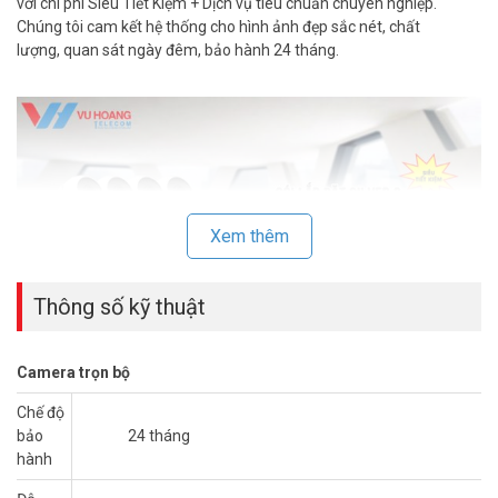
với chi phí Siêu Tiết Kiệm + Dịch vụ tiêu chuẩn chuyên nghiệp.
Chúng tôi cam kết hệ thống cho hình ảnh đẹp sắc nét, chất
lượng, quan sát ngày đêm, bảo hành 24 tháng.
Xem thêm
Thông số kỹ thuật
Camera trọn bộ
I. THÔNG TIN TRỌN BỘ CAMERA
Chế độ
HIKVISION 5MP CHO CÔNG TY – NHA
bảo
24 tháng
KHOA
hành
– 1 Camera HKC-56H0T-ITPF quan sát xa 20 mét, Hồng ngoại