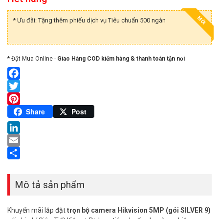
MỚI
* Ưu đãi: Tặng thêm phiếu dịch vụ Tiêu chuẩn 500 ngàn
* Đặt Mua Online -
Giao Hàng COD kiểm hàng & thanh toán tận nơi
Facebook
Twitter
Pinterest
Share
Post
LinkedIn
Email
Share
Mô tả sản phẩm
Khuyến mãi lắp đặt
trọn bộ camera Hikvision 5MP (gói SILVER 9)