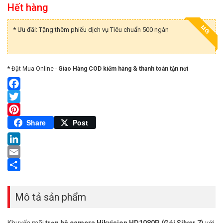
Hết hàng
MỚI
* Ưu đãi: Tặng thêm phiếu dịch vụ Tiêu chuẩn 500 ngàn
* Đặt Mua Online -
Giao Hàng COD kiểm hàng & thanh toán tận nơi
Facebook
Twitter
Pinterest
Share
Post
LinkedIn
Email
Share
Mô tả sản phẩm
Khuyến mãi
trọn bộ camera Hikvision HD1080P (Gói Silver 7)
với