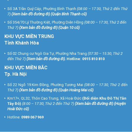
thay thế linh kiện cho sản phẩm bị hư hỏng nằm ngoài phạm vi bảo
Số 3A Trần Quý Cáp, Phường Bình Thạnh
(08:00 – 17:30, Thứ 2 đến Thứ
hành)
.
7)
(
Xem bản đồ đường đi
) (Quận Bình Thạnh cũ)
* Khách hàng cần lưu ý sản phẩm khi lắp đặt
Số 354/70 Lý Thường Kiệt, Phường Diên Hồng
(08:00 – 17:30, Thứ 2 đến
Thứ 7)
(
Xem bản đồ đường đi
) (Quận 10 cũ)
hệ thống camera
KHU VỰC MIỀN TRUNG
Hiện nay trên thị trường có rất nhiều gói camera giá rẻ không ghi rõ
Tỉnh Khánh Hòa
model hãng sản xuất chất lượng không đảm bảo. Khách hàng
không nên mua những sản phẩm đó vì không kiểm tra được chất
Số 02 Chung cư Ngô Gia Tự, Phường Nha Trang
(07:30 – 15:30, Thứ 2
lượng sản phẩm mình mua.
đến Thứ 7)
(
Xem bản đồ đường đi
).
Hotline:
0915 810 810
KHU VỰC MIỀN BẮC
Quý khách hàng có nhu cầu
lắp đặt camera giám sát
giá rẻ, xin vui
Tp. Hà Nội
lòng liên hệ ngay với chúng tôi qua Tổng đài miễn phí 1900 9259 để
được tư vấn và báo giá tốt nhất.
Số 22 Ngõ 19 Kim Đồng, Phường Tương Mai
(08:00 – 17:30, Thứ 2 đến
Thứ 7)
(
Xem bản đồ đường đi
) (Quận Hoàng Mai cũ)
THÔNG TIN LIÊN HỆ ĐĂNG KÝ GÓI LẮP ĐẶT:
Hệ thống chi nhánh trên toàn quốc:
Km17+, QL32, Thôn Cao Trung, Xã Hoài Đức
(Đối diện Khu Đô Thị Tân
Tây Đô)
(8:00 – 17:30, Thứ 2 đến Thứ 7)
(
Xem bản đồ đường đi
) (Huyện
VUHOANGTELECOM chi nhánh 1
Hoài Đức cũ)
Số 3A Trần Quý Cáp, P.12, Q. Bình Thạnh, Tp.Hồ Chí Minh
Hotline:
0989 067 969
Điện thoại: (028) 35 166 166
VUHOANGTELECOM chi nhánh 2