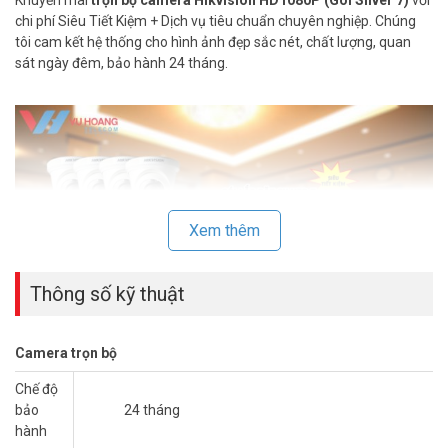
chi phí Siêu Tiết Kiệm + Dịch vụ tiêu chuẩn chuyên nghiệp. Chúng
tôi cam kết hệ thống cho hình ảnh đẹp sắc nét, chất lượng, quan
sát ngày đêm, bảo hành 24 tháng.
Xem thêm
Thông số kỹ thuật
Camera trọn bộ
I. THÔNG TIN TRỌN BỘ CAMERA
Chế độ
HIKVISION 2MP CHO KHÁCH SẠN – SPA
bảo
24 tháng
– 5 Camera HKC-56D8T-I2L3P quan sát xa 20 mét, hồng ngoại tiết
hành
kiệm điện năng.