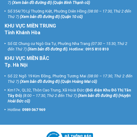
Phiếu DỊCH VỤ TIÊU CHUẨN:
7)
(
Xem bản đồ đường đi
) (Quận Bình Thạnh cũ)
Được xử lý miễn phí tất cả các lỗi kể cả do người sử dụng mà kỹ
Số 354/70 Lý Thường Kiệt, Phường Diên Hồng
(08:00 – 17:30, Thứ 2 đến
thuật không thể khắc phục từ xa được trong giờ hành chính. Phiếu
Thứ 7)
(
Xem bản đồ đường đi
) (Quận 10 cũ)
có trị giá 500.000 vnđ, được sử dụng 1 lần trong vòng 12 tháng từ
KHU VỰC MIỀN TRUNG
khi phiếu được phát.
(Không bao gồm phí thay thế linh kiện cho sản
Tỉnh Khánh Hòa
phẩm bị hư hỏng nằm ngoài phạm vi bảo hành)
.
Số 02 Chung cư Ngô Gia Tự, Phường Nha Trang
(07:30 – 15:30, Thứ 2
Phiếu DỊCH VỤ ĐẶC BIỆT:
đến Thứ 7)
(
Xem bản đồ đường đi
).
Hotline:
0915 810 810
Được xử lý miễn phí tất cả các lỗi. Kể cả do người sử dụng mà kỹ
KHU VỰC MIỀN BẮC
thuật không thể khắc phục từ xa được. Kể cả ngoài giờ hành chính
Tp. Hà Nội
(24/24). Phiếu có trị giá 1.000.000 vnđ, được sử dụng phiếu 1 lần.
Trong vòng 12 tháng từ khi phiếu được phát.
(Không bao gồm phí
Số 22 Ngõ 19 Kim Đồng, Phường Tương Mai
(08:00 – 17:30, Thứ 2 đến
thay thế linh kiện cho sản phẩm bị hư hỏng nằm ngoài phạm vi bảo
Thứ 7)
(
Xem bản đồ đường đi
) (Quận Hoàng Mai cũ)
hành)
.
Km17+, QL32, Thôn Cao Trung, Xã Hoài Đức
(Đối diện Khu Đô Thị Tân
Tây Đô)
(8:00 – 17:30, Thứ 2 đến Thứ 7)
(
Xem bản đồ đường đi
) (Huyện
* Khách hàng cần lưu ý sản phẩm khi lắp đặt
Hoài Đức cũ)
hệ thống camera
Hotline:
0989 067 969
Hiện nay trên thị trường có rất nhiều gói camera giá rẻ không ghi rõ
model hãng sản xuất chất lượng không đảm bảo. Khách hàng
không nên mua những sản phẩm đó vì không kiểm tra được chất
lượng sản phẩm mình mua.