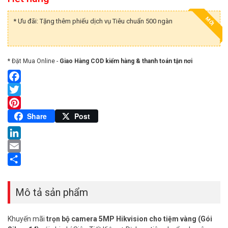
MỚI
* Ưu đãi: Tặng thêm phiếu dịch vụ Tiêu chuẩn 500 ngàn
* Đặt Mua Online -
Giao Hàng COD kiểm hàng & thanh toán tận nơi
Facebook
Twitter
Pinterest
Share
Post
LinkedIn
Email
Share
Mô tả sản phẩm
Khuyến mãi
trọn bộ camera 5MP Hikvision cho tiệm vàng (Gói