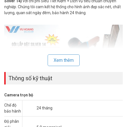
Silver 14)
với chi phí Siêu Tiết Kiệm + Dịch vụ tiêu chuẩn chuyên
nghiệp. Chúng tôi cam kết hệ thống cho hình ảnh đẹp sắc nét, chất
lượng, quan sát ngày đêm, bảo hành 24 tháng.
Xem thêm
Thông số kỹ thuật
Camera trọn bộ
I. THÔNG TIN TRỌN BỘ CAMERA 5MP
Chế độ
HIKVISION CHO TIỆM VÀNG – VĂN
24 tháng
bảo hành
PHÒNG
Độ phân
– 1 Camera thân HKC-16H8T-I2L3 hoặc bán cầu HKC-56H8T-I2L3M