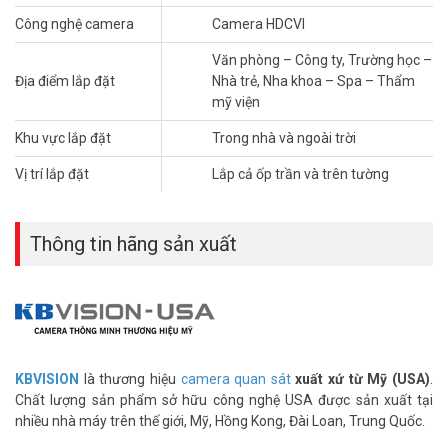
đến giải pháp phù hợp cho gia đình, văn phòng, nhà trẻ, cửa
Công nghệ camera
Camera HDCVI
hàng… với chi phí tiết kiệm.
Văn phòng – Công ty, Trường học –
Thông tin trọn bộ 2 camera KBVISION
Địa điểm lắp đặt
Nhà trẻ, Nha khoa – Spa – Thẩm
4MP cho công ty
mỹ viện
– 02 Camera KX-C2K11CP và KX-2K12CP: Độ phân giải
Khu vực lắp đặt
Trong nhà và ngoài trời
4.0MP, quan sát xa 20 mét. Công nghệ hồng ngoại thông minh tiết
kiệm điện năng, tuổi thọ cao
Vị trí lắp đặt
Lắp cả ốp trần và trên tường
– 01
Đầu ghi hình
KX-D8104H1: có 4 kênh chất lượng cao, hỗ trợ
H265+ tiết kiệm băng thông và ổ cứng
– 02 Nguồn camera cao cấp: loại 12V-1.5A
Thông tin hãng sản xuất
– 04 Jack nối cáp đồng truc RG6- 5C (Jack BNC + F5): Sản phẩm
chuyên dùng cho camera
– Dây cáp RG6 – 5C sẵn nguồn: Số lượng 20m mét.
– Dây cáp HDMI chuẩn 1.4: Số lượng 1 sợi, loại 1,5 mét, truyền hình
ảnh lên tới Full HD 1080P
** ƯU ĐÃI:
Miễn phí công lắp đặt thiết bị, căn chỉnh góc theo yêu
KBVISION
là thương hiệu
camera quan sát
xuất xứ từ Mỹ (USA)
.
cầu, cài đặt camera Kbvision miễn phí xem qua mạng, cài xem qua
Chất lượng sản phẩm sở hữu công nghệ USA được sản xuất tại
điện thoại, hướng dẫn sử dụng và hướng dẫn bảo quản hệ thống 1
nhiều nhà máy trên thế giới, Mỹ, Hồng Kong, Đài Loan, Trung Quốc.
lần miễn phí.