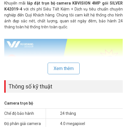
Khuyến mãi
lắp đặt trọn bộ camera KBVISION 4MP gói SILVER
K42019-4
với chi phí Siêu Tiết Kiệm + Dịch vụ tiêu chuẩn chuyên
nghiệp đến Quý Khách hàng. Chúng tôi cam kết hệ thống cho hình
ảnh đẹp sắc nét, chất lượng, quan sát ngày đêm, bảo hành 24
tháng toàn hệ thống trên toàn quốc.
Xem thêm
Thông số kỹ thuật
Camera trọn bộ
Bộ 2 camera độ phân giải siêu cao 4MP
KBVISION
hồng ngoại siêu
Chế độ bảo hành
24 tháng
sáng, ghi hình chuẩn HD sắc nét, với sản phẩm tinh tế, thẩm mỹ
Độ phân giải camera
4.0 megapixel
cùng chất lượng và độ ổn định cao. Vuhoangtelecom luôn mang