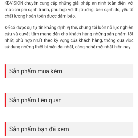
KBVISION chuyên cung cấp những giải pháp an ninh toàn diện, với
>> Xem thêm:
Trọn bộ 2 camera KBVISION HD1080P cho
mức chi phí cạnh tranh, phù hợp với thị trường; bên cạnh đó, yếu tố
trường học (SILVER K42019-3)
chất lượng hoàn toàn được đảm bảo.
Giá lắp camera trọn bộ 2 camera KBVISION
Để có được sự tự tin khẳng định vị thế, chúng tôi luôn nỗ lực nghiên
cứu và quyết tâm mang đến cho khách hàng những sản phẩm tốt
gói SILVER K42019-3 giá rẻ khuyến mãi
nhất, phù hợp nhất theo kỳ vọng của khách hàng, thông qua việc
sử dụng những thiết bị hiện đại nhất, công nghệ mới nhất hiện nay.
Trọn bộ gói SILVER K42019-3
Giá niêm yết
G
Trọn bộ 2 camera
4.780.000Đ
3
(1 camera Dome + 1 camera thân)
Trọn bộ 3 camera
Sản phẩm mua kèm
6.135.000Đ
4
(+ thêm 1 camera Dome hoặc thân)
Trọn bộ 4 camera
7.485.000Đ
5
(+ thêm 2 camera Dome hoặc thân)
Sản phẩm liên quan
* Lưu ý:
Gói SILVER Siêu Tiết Kiệm chưa bao gồm chi phí ổ cứng giám
sát. Quý khách hàng vui lòng chọn thêm theo nhu cầu sử dụng.
Hiện tại Vuhoangtelecom đang cung cấp
ổ cứng giám sát
của
hãng WD Purple và Seagate Skyhawk có dung lượng từ 1TB trở
Sản phẩm bạn đã xem
lên.
(Quý khách lưu ý tránh mua phải ổ cứng giả hoặc kém chất lượng, ổ
cứng chuyên dụng hiện nay không có dung lượng nhỏ hơn 1Tb). Các ổ