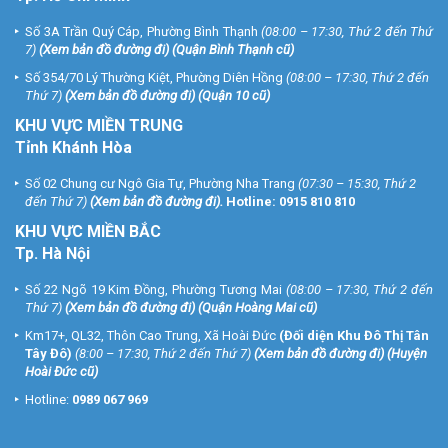
Số 3A Trần Quý Cáp, Phường Bình Thạnh
(08:00 – 17:30, Thứ 2 đến Thứ
7)
(
Xem bản đồ đường đi
) (Quận Bình Thạnh cũ)
Số 354/70 Lý Thường Kiệt, Phường Diên Hồng
(08:00 – 17:30, Thứ 2 đến
Thứ 7)
(
Xem bản đồ đường đi
) (Quận 10 cũ)
KHU VỰC MIỀN TRUNG
Tỉnh Khánh Hòa
Số 02 Chung cư Ngô Gia Tự, Phường Nha Trang
(07:30 – 15:30, Thứ 2
đến Thứ 7)
(
Xem bản đồ đường đi
).
Hotline:
0915 810 810
KHU VỰC MIỀN BẮC
Tp. Hà Nội
Số 22 Ngõ 19 Kim Đồng, Phường Tương Mai
(08:00 – 17:30, Thứ 2 đến
Thứ 7)
(
Xem bản đồ đường đi
) (Quận Hoàng Mai cũ)
Km17+, QL32, Thôn Cao Trung, Xã Hoài Đức
(Đối diện Khu Đô Thị Tân
Tây Đô)
(8:00 – 17:30, Thứ 2 đến Thứ 7)
(
Xem bản đồ đường đi
) (Huyện
Hoài Đức cũ)
Hotline:
0989 067 969