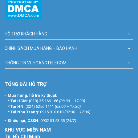
Quý khách hàng có nhu cầu
lắp đặt trọn bộ camera
KBVISION 4MP
giá rẻ chính hãng, xin vui lòng liên hệ ngay với chúng tôi qua Tổng
đài miễn phí 1900.9259 để được tư vấn và báo giá tốt nhất. Tham
khảo thêm các sản phẩm khác tại website
Vũ Hoàng Telecom
nhé!
HỖ TRỢ KHÁCH HÀNG
CHÍNH SÁCH MUA HÀNG – BẢO HÀNH
THÔNG TIN VUHOANGTELECOM
TỔNG ĐÀI HỖ TRỢ
Mua hàng, hỗ trợ kỹ thuật:
*
Tại HCM:
(028) 35 166 166
(08:00 – 17:30)
*
Tại HN:
(024) 6256 1111
(08:00 – 17:30)
*
Tại Nha Trang:
0915 810 810
(07:30 – 17:30)
Khiếu nại, CSKH:
0902 51 53 55
(24/7)
KHU
VỰC MIỀN NAM
Tp. Hồ Chí Minh