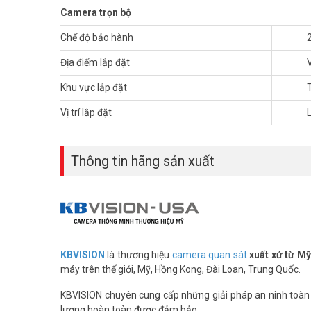
Camera trọn bộ
Chế độ bảo hành
Địa điểm lắp đặt
Khu vực lắp đặt
Vị trí lắp đặt
Camera
KBVISION
ghi hình chuẩn 2.0 Megapixel hình ản
Thông tin hãng sản xuất
Vuhoangtelecom
luôn mang đến giải pháp phù hợp cho gia 
THÔNG TIN TRỌN BỘ 2 CAMERA KB
– 02 Camera thân hồng ngoại KBC-2111C4 và camera bán 
thông minh tiết kiệm điện năng, tuổi thọ cao
– 01 Đầu ghi hình KBD-7104SD6: có 4 kênh chất lượng cao, h
– 02 Nguồn camera cao cấp: loại 12V-1.5A
KBVISION
là thương hiệu
camera quan sát
xuất xứ từ M
– 04 Jack nối cáp đồng truc RG6- 5C (Jack BNC + F5): S
máy trên thế giới, Mỹ, Hồng Kong, Đài Loan, Trung Quốc.
– Dây cáp RG6 – 5C sẵn nguồn: Số lượng 20m mét.
KBVISION chuyên cung cấp những giải pháp an ninh toàn di
– Dây cáp HDMI chuẩn 1.4: Số lượng 1 sợi, loại 1,5 mét, tru
lượng hoàn toàn được đảm bảo.