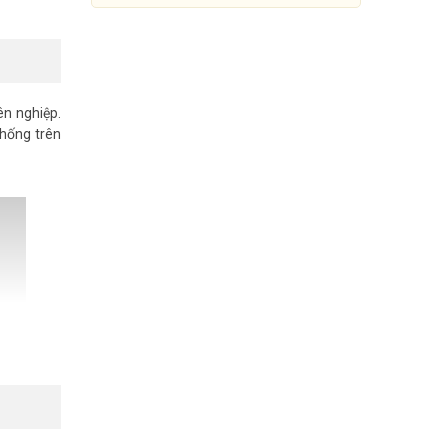
ên nghiệp.
thống trên
Trọn bộ 2 camera KBVISION
HD1080P cho công ty (SILVER
K42019-2)
Đang cập nhật giá
Mua Ngay