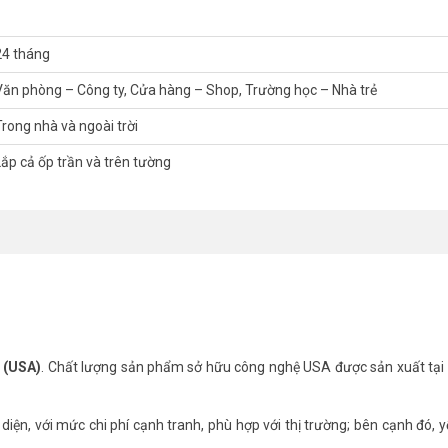
24 tháng
Văn phòng – Công ty, Cửa hàng – Shop, Trường học – Nhà trẻ
Trong nhà và ngoài trời
Lắp cả ốp trần và trên tường
h sắc nét, với sản phẩm tinh tế, thẩm mỹ cùng chất lượng và độ ổn 
đình, văn phòng, nhà trẻ, cửa hàng … với chi phí tiết kiệm.
VISION HD1080P
cầu KBC-2112C4: Độ phân giải 2MP, quan sát xa 20 mét, công nghệ hô
ỗ trợ H264 tiết kiệm băng thông và ổ cứng
ỹ (USA)
. Chất lượng sản phẩm sở hữu công nghệ USA được sản xuất tại
ản phẩm chuyên dùng cho camera
ện, với mức chi phí cạnh tranh, phù hợp với thị trường; bên cạnh đó, y
yền hình ảnh lên tới Full HD 1080P