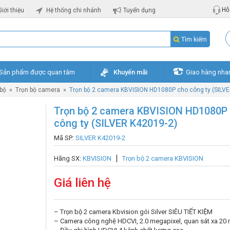
Hỗ 
Giới thiệu
Hệ thống chi nhánh
Tuyển dụng
Tìm kiếm
Sản phẩm được quan tâm
Khuyến mãi
Giao hàng nha
 bộ
»
Trọn bộ camera
»
Trọn bộ 2 camera KBVISION HD1080P cho công ty (SILVE
Trọn bộ 2 camera KBVISION HD1080P
công ty (SILVER K42019-2)
Mã SP:
SILVER K42019-2
Hãng SX:
KBVISION
Trọn bộ 2 camera KBVISION
Giá liên hệ
– Trọn bộ 2 camera Kbvision gói Silver SIÊU TIẾT KIỆM
– Camera công nghệ HDCVI, 2.0 megapixel, quan sát xa 20 