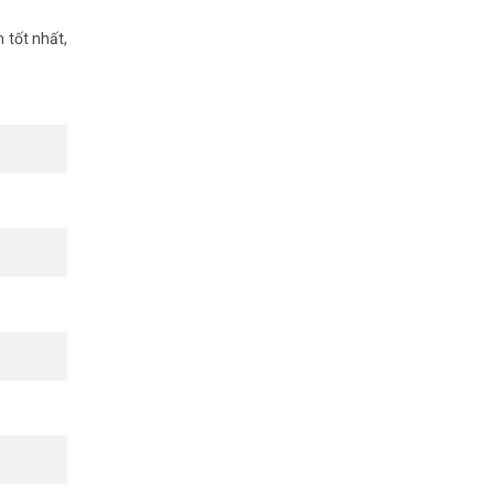
iện thoại,
 tốt nhất,
 lên.
(Quý
 cứng dưới