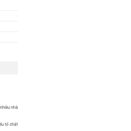
định cao.
̀ng ngoại
 nhiều nhà
ếu tố chất