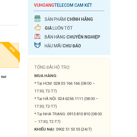
VUHOANG
TELECOM CAM KẾT
SẢN PHẨM
CHÍNH HÃNG
GIÁ
LUÔN TỐT
BÁN HÀNG
CHUYÊN NGHIỆP
HẬU MÃI
CHU ĐÁO
MỚI
TỔNG ĐÀI HỖ TRỢ:
MUA HÀNG:
 nơi
* Tại HCM:
028 35 166 166
(08:00 –
17:30, T2-T7)
* Tại HÀ NỘI:
024 6256 1111
(08:00 –
17:30, T2-T7)
* Tại NHA TRANG:
0915 810 810
(08:00
– 17:30, T2-T7)
KHIẾU NẠI:
0902 51 53 55 (24/7)