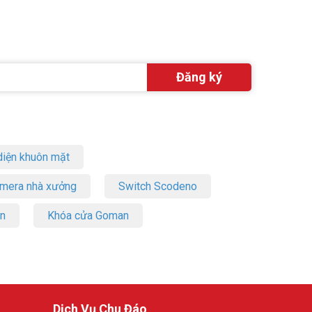
 trên toàn
từ xa được
iện khuôn mặt
amera nhà xưởng
Switch Scodeno
 mỹ cao.
on
Khóa cửa Goman
rên 2 năm,
Dịch Vụ Chu Đáo