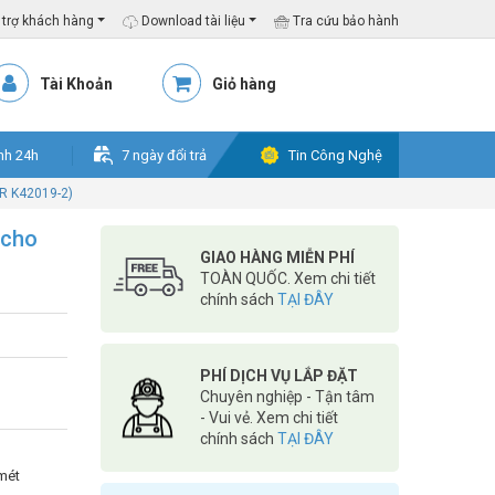
trợ khách hàng
Download tài liệu
Tra cứu bảo hành
Tài Khoản
Giỏ hàng
nh 24h
7 ngày đổi trả
Tin Công Nghệ
R K42019-2)
 cho
GIAO HÀNG MIỄN PHÍ
TOÀN QUỐC. Xem chi tiết
chính sách
TẠI ĐÂY
PHÍ DỊCH VỤ LẮP ĐẶT
Chuyên nghiệp - Tận tâm
- Vui vẻ. Xem chi tiết
chính sách
TẠI ĐÂY
mét