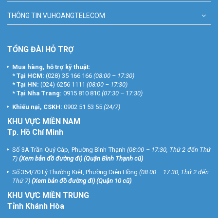
không nên mua những sản phẩm đó vì không kiểm tra được chất
THÔNG TIN VUHOANGTELECOM
lượng sản phẩm mình mua.
Video lắp đặt trọn bộ camera quan sát
Hikvision cho nhà xưởng quận 12
TỔNG ĐÀI HỖ TRỢ
Quý khách hàng có nhu cầu
lắp đặt trọn bộ camera
HIKVISION
Mua hàng, hỗ trợ kỹ thuật:
chuẩn HD chính hãng, xin vui lòng liên hệ ngay với chúng tôi qua
*
Tại HCM:
(028) 35 166 166
(08:00 – 17:30)
Tổng đài miễn phí 1900 9259 để được tư vấn và báo giá tốt nhất.
*
Tại HN:
(024) 6256 1111
(08:00 – 17:30)
*
Tại Nha Trang:
0915 810 810
(07:30 – 17:30)
THÔNG TIN LIÊN HỆ ĐĂNG KÝ GÓI LẮP ĐẶT:
Khiếu nại, CSKH:
0902 51 53 55
(24/7)
Hệ thống chi nhánh trên toàn quốc:
KHU
VỰC MIỀN NAM
VUHOANGTELECOM chi nhánh 1
Tp. Hồ Chí Minh
Số 3A Trần Quý Cáp, P.12, Q. Bình Thạnh, Tp.Hồ Chí Minh
Số 3A Trần Quý Cáp, Phường Bình Thạnh
(08:00 – 17:30, Thứ 2 đến Thứ
Điện thoại: (028) 35 166 166
7)
(
Xem bản đồ đường đi
) (Quận Bình Thạnh cũ)
VUHOANGTELECOM chi nhánh 2
Số 354/70 Lý Thường Kiệt, Phường Diên Hồng
(08:00 – 17:30, Thứ 2 đến
Số 49 Lãnh Binh Thăng, Phường 12, Quận 11, Tp.HCM
Thứ 7)
(
Xem bản đồ đường đi
) (Quận 10 cũ)
Điện thoại: (028) 39 625 555
KHU VỰC MIỀN TRUNG
Tỉnh Khánh Hòa
VUHOANGTELECOM chi nhánh 3
Số 23 Ngõ 113 Phố Vĩnh Hồ, Quận Đống Đa, Thành phố Hà Nội