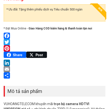
MỚI
* Ưu đãi: Tặng thêm phiếu dịch vụ Tiêu chuẩn 500 ngàn
* Đặt Mua Online -
Giao Hàng COD kiểm hàng & thanh toán tận nơi
Facebook
Twitter
Pinterest
Share
Post
LinkedIn
Email
Share
Mô tả sản phẩm
VUHOANGTELECOM khuyến mãi
trọn bộ camera HDTVI
HIKVISION giá rẻ
– ghi hình chuẩn 720P (1.0 megapixel). Hệ thống