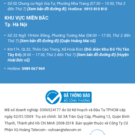
Số 02 Chung cư Ngô Gia Tự, Phường Nha Trang
(07:30 – 15:30, Thứ 2
Điện thoại: (024) 6256 1111
đến Thứ 7)
(
Xem bản đồ đường đi
).
Hotline:
0915 810 810
VUHOANGTELECOM chi nhánh 4
KHU VỰC MIỀN BẮC
246 Giáp Bát, P. Giáp Bát, Q. Hoàng Mai, Tp.HN
Tp. Hà Nội
Điện thoại: (024) 3273 6666
Số 22 Ngõ 19 Kim Đồng, Phường Tương Mai
(08:00 – 17:30, Thứ 2 đến
Thứ 7)
(
Xem bản đồ đường đi
) (Quận Hoàng Mai cũ)
Tổng đài Chăm Sóc Khách Hàng Miễn Phí:
1900 9259
(Giờ hành
chính)
Km17+, QL32, Thôn Cao Trung, Xã Hoài Đức
(Đối diện Khu Đô Thị Tân
Website:
www.vuhoangtelecom.vn
Tây Đô)
(8:00 – 17:30, Thứ 2 đến Thứ 7)
(
Xem bản đồ đường đi
) (Huyện
Hoài Đức cũ)
Hotline:
0989 067 969
Mã số doanh nghiệp: 0306524177 do Sở Kế Hoạch và Đầu Tư TP.HCM cấp
ngày 02/01/2009. Trụ sở chính: Số 3A Trần Quý Cáp, Phường 12, Quận Bình
Thạnh, Thành phố Hồ Chí Minh 2008-2018. Bản quyền thuộc về Công Ty Cổ
Phần Vũ Hoàng Telecom - vuhoangtelecom.vn