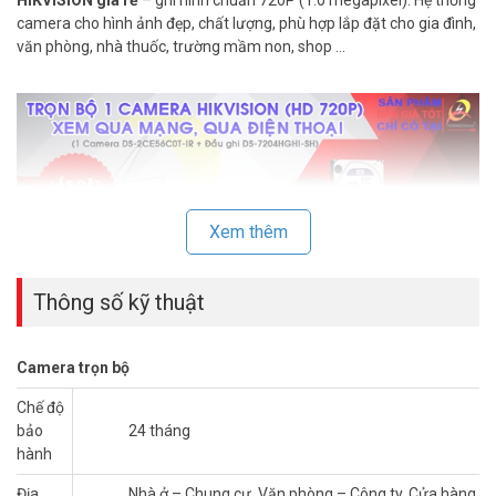
camera cho hình ảnh đẹp, chất lượng, phù hợp lắp đặt cho gia đình,
văn phòng, nhà thuốc, trường mầm non, shop …
Xem thêm
Thông số kỹ thuật
Camera trọn bộ
Chế độ
I. THÔNG TIN TRỌN BỘ CAMERA HDTVI
bảo
24 tháng
HIKVISION GIÁ RẺ SIÊU TIẾT KIỆM
hành
– Camera HIKVISION DS-2CE56C0T-IR: số lượng 01 camera
Địa
Nhà ở – Chung cư, Văn phòng – Công ty, Cửa hàng