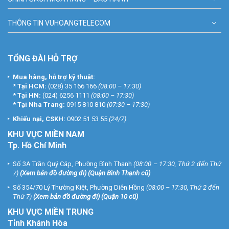
THÔNG TIN VUHOANGTELECOM
Cam kết vật tư phụ chất lượng tốt loại 1
TỔNG ĐÀI HỖ TRỢ
Mua hàng, hỗ trợ kỹ thuật:
*
Tại HCM:
(028) 35 166 166
(08:00 – 17:30)
*
Tại HN:
(024) 6256 1111
(08:00 – 17:30)
*
Tại Nha Trang:
0915 810 810
(07:30 – 17:30)
Khiếu nại, CSKH:
0902 51 53 55
(24/7)
KHU
VỰC MIỀN NAM
Tp. Hồ Chí Minh
Số 3A Trần Quý Cáp, Phường Bình Thạnh
(08:00 – 17:30, Thứ 2 đến Thứ
7)
(
Xem bản đồ đường đi
) (Quận Bình Thạnh cũ)
Số 354/70 Lý Thường Kiệt, Phường Diên Hồng
(08:00 – 17:30, Thứ 2 đến
Thứ 7)
(
Xem bản đồ đường đi
) (Quận 10 cũ)
Trao quà tặng cho khách lắp đặt camera
KHU VỰC MIỀN TRUNG
Tỉnh Khánh Hòa
Dịch vụ lắp đặt bộ camera Hikvision cho nhà