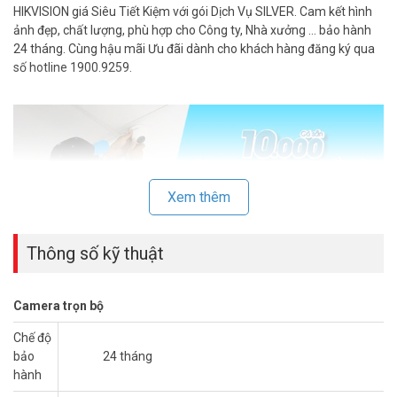
HIKVISION giá Siêu Tiết Kiệm với gói Dịch Vụ SILVER. Cam kết hình
ảnh đẹp, chất lượng, phù hợp cho Công ty, Nhà xưởng … bảo hành
24 tháng. Cùng hậu mãi Ưu đãi dành cho khách hàng đăng ký qua
số hotline 1900.9259.
Xem thêm
Thông số kỹ thuật
Camera trọn bộ
Lắp đặt camera Hikvision trọn bộ 4 mắt, 6 mắt giá tốt nhất. Ghi
Chế độ
hình chuẩn HD, rõ nét, xem trên di động/máy tính dễ dàng. Khi mua
bảo
24 tháng
trọn bộ, khách hàng được giảm lên đến 50% theo giá niêm yết được
hành
áp dụng.