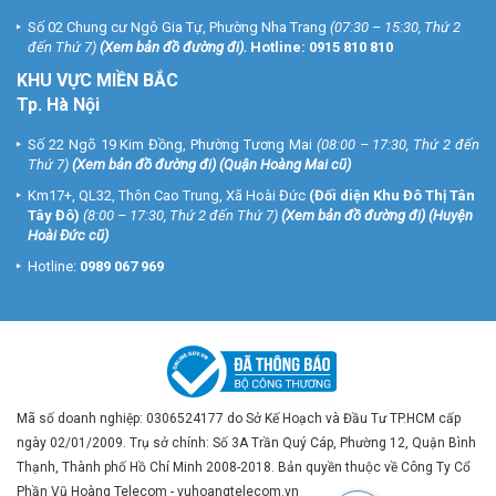
xưởng
Số 02 Chung cư Ngô Gia Tự, Phường Nha Trang
(07:30 – 15:30, Thứ 2
đến Thứ 7)
(
Xem bản đồ đường đi
).
Hotline:
0915 810 810
KHU VỰC MIỀN BẮC
Tp. Hà Nội
Số 22 Ngõ 19 Kim Đồng, Phường Tương Mai
(08:00 – 17:30, Thứ 2 đến
Thứ 7)
(
Xem bản đồ đường đi
) (Quận Hoàng Mai cũ)
Km17+, QL32, Thôn Cao Trung, Xã Hoài Đức
(Đối diện Khu Đô Thị Tân
Tây Đô)
(8:00 – 17:30, Thứ 2 đến Thứ 7)
(
Xem bản đồ đường đi
) (Huyện
Hoài Đức cũ)
Hotline:
0989 067 969
Mã số doanh nghiệp: 0306524177 do Sở Kế Hoạch và Đầu Tư TP.HCM cấp
ngày 02/01/2009. Trụ sở chính: Số 3A Trần Quý Cáp, Phường 12, Quận Bình
Thạnh, Thành phố Hồ Chí Minh 2008-2018. Bản quyền thuộc về Công Ty Cổ
Phần Vũ Hoàng Telecom - vuhoangtelecom.vn