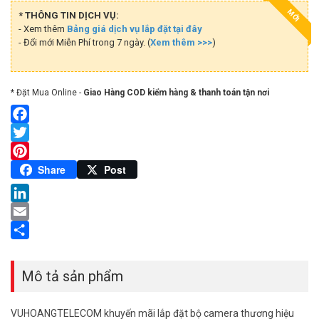
MỚI
* THÔNG TIN DỊCH VỤ:
- Xem thêm
Bảng giá dịch vụ lắp đặt tại đây
- Đổi mới Miễn Phí trong 7 ngày. (
Xem thêm >>>
)
* Đặt Mua Online -
Giao Hàng COD kiểm hàng & thanh toán tận nơi
Facebook
Twitter
Pinterest
Share
Post
LinkedIn
Email
Share
Mô tả sản phẩm
VUHOANGTELECOM khuyến mãi lắp đặt bộ camera thương hiệu