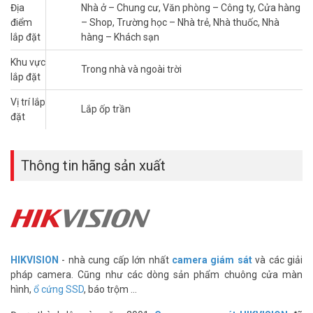
Địa
Nhà ở – Chung cư, Văn phòng – Công ty, Cửa hàng
Báo giá lắp đặt camera Hikvision trọn bộ
điểm
– Shop, Trường học – Nhà trẻ, Nhà thuốc, Nhà
lắp đặt
hàng – Khách sạn
gói Silver
Khu vực
Trọn bộ camera Hikvision cho công ty – văn
Trong nhà và ngoài trời
lắp đặt
phòng (từ 1- 4 camera)
Vị trí lắp
Bao gồm
Lắp ốp trần
đặt
1 camera giám sát (khoảng cách 20m, hồng ngoại thông
minh)
1 đầu ghi hình 4 kênh hỗ trợ chuẩn nén mới
Thông tin hãng sản xuất
1 nguồn camera cao cấp (12V – 1.5A)
2 jack nối cáp đồng trục (tương ứng với 1 camera)
10m dây cáp RG6 – 5C sẵn nguồn
1.5m dây cáp HDMI chuẩn 1.4 cho phép truyền hình ảnh Full
HD
Miễn phí nhân công lắp đặt, căn chỉnh góc, cài đặt xem qua mạng.
HIKVISION
- nhà cung cấp lớn nhất
camera giám sát
và các giải
Có hướng dẫn sử dụng và bảo trì (1 lần miễn phí).
pháp camera. Cũng như các dòng sản phẩm chuông cửa màn
hình,
ổ cứng SSD
, báo trộm ...
Thông tin gói Silver 9
Giá niêm yết
G