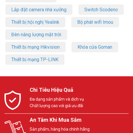
Dịch vụ lắp đặt trọn bộ camera Hikvision cho
Lắp đặt camera nhà xưởng
Switch Scodeno
công ty – văn phòng
Thiết bị hội nghị Yealink
Bộ phát wifi Imou
Đèn năng lượng mặt trời
Thiết bị mạng Hikvision
Khóa cửa Goman
Thiết bị mạng TP-LINK
Chi Tiêu Hiệu Quả
Đa dạng sản phẩm và dịch vụ
Đảm bảo đội ngũ thi công luôn đáp ứng nhanh cho công trình
Chất lượng cao với giá ưu đãi
An Tâm Khi Mua Sắm
Sản phẩm, hàng hóa chính hãng