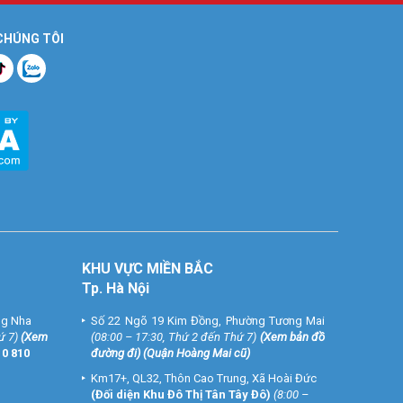
 CHÚNG TÔI
KHU VỰC MIỀN BẮC
Tp. Hà Nội
ng Nha
Số 22 Ngõ 19 Kim Đồng, Phường Tương Mai
ứ 7)
(
Xem
(08:00 – 17:30, Thứ 2 đến Thứ 7)
(
Xem bản đồ
10 810
đường đi
) (Quận Hoàng Mai cũ)
Km17+, QL32, Thôn Cao Trung, Xã Hoài Đức
(Đối diện Khu Đô Thị Tân Tây Đô)
(8:00 –