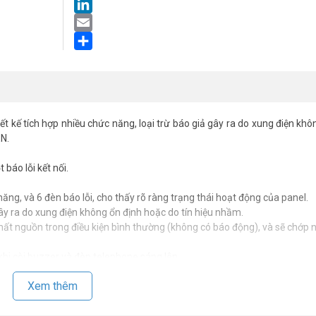
LinkedIn
Email
Share
ết kế tích hợp nhiều chức năng, loại trừ báo giả gây ra do xung điện khô
EN.
 báo lỗi kết nối.
năng, và 6 đèn báo lỗi, cho thấy rõ ràng trạng thái hoạt động của panel.
 gây ra do xung điện không ổn định hoặc do tín hiệu nhầm.
 mất nguồn trong điều kiện bình thường (không có báo động), và sẽ chớp 
.
khi còi buzzer và đèn telephone sáng lên.
Xem thêm
1