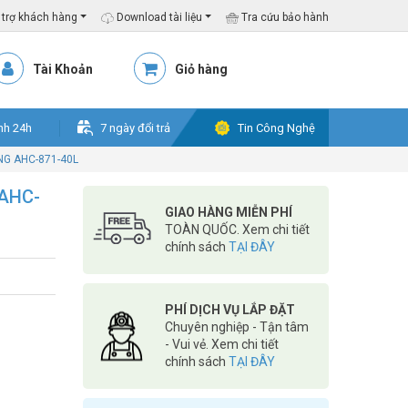
trợ khách hàng
Download tài liệu
Tra cứu bảo hành
Tài Khoản
Giỏ hàng
nh 24h
7 ngày đổi trả
Tin Công Nghệ
NG AHC-871-40L
 AHC-
GIAO HÀNG MIỄN PHÍ
TOÀN QUỐC. Xem chi tiết
chính sách
TẠI ĐÂY
PHÍ DỊCH VỤ LẮP ĐẶT
Chuyên nghiệp - Tận tâm
- Vui vẻ. Xem chi tiết
chính sách
TẠI ĐÂY