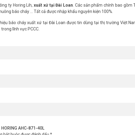
ng ty Horing Lih,
xuất xứ tại Đài Loan
. Các sản phẩm chính bao gồm 
 chuông báo cháy ... Tất cả được nhập khẩu nguyên kiện 100%.
hiệu báo cháy xuất xứ tại Đài Loan được tin dùng tại thị trường Việt N
 trong lĩnh vực PCCC.
ênh HORING AHC-871-40L
ng bắt buộc được đánh dấu
*