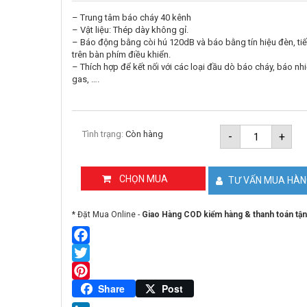
– Trung tâm báo cháy 40 kênh
– Vật liệu: Thép dày không gỉ.
– Báo động bằng còi hú 120dB và báo bằng tín hiệu đèn, ti
trên bàn phím điều khiển.
– Thích hợp để kết nối với các loại đầu dò báo cháy, báo nhi
gas, ….
Trung
Tình trạng:
Còn hàng
-
+
tâm
báo
cháy
40
CHỌN MUA
TƯ VẤN MUA HÀ
kênh
HORING
AHC-
* Đặt Mua Online -
Giao Hàng COD kiểm hàng & thanh toán tận
871-
40L
số
lượng
Facebook
Twitter
Pinterest
Share
Post