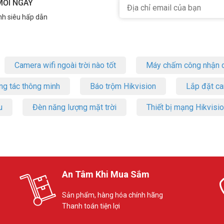
MỖI NGÀY
nh siêu hấp dẫn
Camera wifi ngoài trời nào tốt
Máy chấm công nhận d
ng tác thông minh
Báo trộm Hikvision
Lắp đặt c
u
Đèn năng lượng mặt trời
Thiết bị mạng Hikvisi
An Tâm Khi Mua Sắm
Sản phẩm, hàng hóa chính hãng
Thanh toán tiện lợi