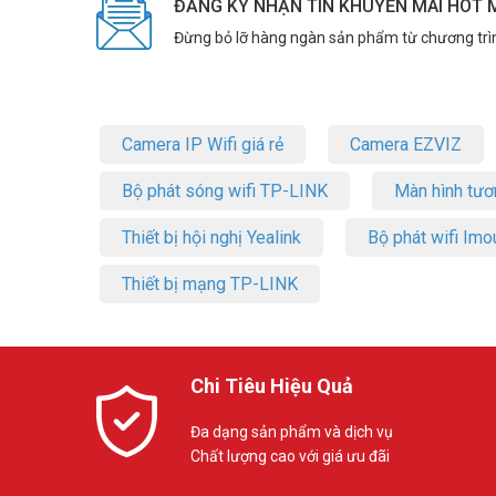
ĐĂNG KÝ NHẬN TIN KHUYẾN MÃI HOT 
Đừng bỏ lỡ hàng ngàn sản phẩm từ chương trì
Camera IP Wifi giá rẻ
Camera EZVIZ
Bộ phát sóng wifi TP-LINK
Màn hình tươ
Thiết bị hội nghị Yealink
Bộ phát wifi Imo
Thiết bị mạng TP-LINK
Chi Tiêu Hiệu Quả
Đa dạng sản phẩm và dịch vụ
Chất lượng cao với giá ưu đãi