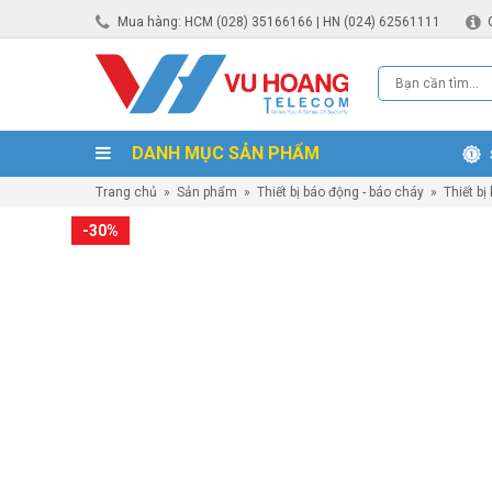
Mua hàng: HCM (028) 35166166 | HN (024) 62561111
DANH MỤC SẢN PHẨM
Trang chủ
»
Sản phẩm
»
Thiết bị báo động - báo cháy
»
Thiết bị
-30%