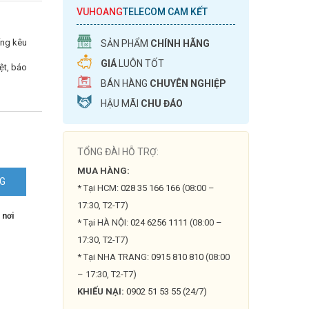
VUHOANG
TELECOM CAM KẾT
ếng kêu
SẢN PHẨM
CHÍNH HÃNG
GIÁ
LUÔN TỐT
ệt, báo
BÁN HÀNG
CHUYÊN NGHIỆP
HẬU MÃI
CHU ĐÁO
TỔNG ĐÀI HỖ TRỢ:
MUA HÀNG:
NG
* Tại HCM:
028 35 166 166
(08:00 –
17:30, T2-T7)
 nơi
* Tại HÀ NỘI:
024 6256 1111
(08:00 –
17:30, T2-T7)
* Tại NHA TRANG:
0915 810 810
(08:00
– 17:30, T2-T7)
KHIẾU NẠI:
0902 51 53 55 (24/7)