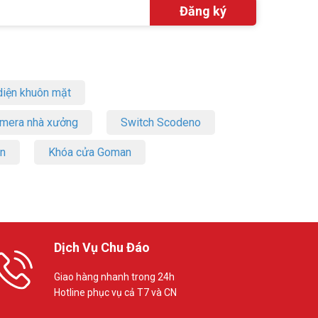
iện khuôn mặt
amera nhà xưởng
Switch Scodeno
on
Khóa cửa Goman
Dịch Vụ Chu Đáo
Giao hàng nhanh trong 24h
Hotline phục vụ cả T7 và CN