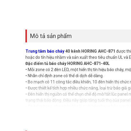
Mô tả sản phẩm
Trung tâm báo cháy
40 kênh HORING AHC-871
được thi
hoặc do tín hiệu nhầm và sản xuất theo tiêu chuẩn UL và 
Đặc điểm tủ báo cháy HORING AHC-871-40L
• Mỗi zone có 2 đèn LED, một hiển thị tín hiệu báo cháy, một
• Nhãn chỉ định zone có thể di dịch dễ dàng.
• Bo mạch có 11 công tắc điều khiển, 10 đèn hiển thị chức 
• Được thiết kế tích hợp nhiều chức năng, loại trừ báo giả
• Đèn hiển thị nguồn có thể chọn chế độ mở/tắt lúc panel
trạng thái báo động. Điều này giúp tăng tuổi thọ của panel
• Có telephone, cho phép liên lạc với telephone bên ngoài 
• Sản xuất theo tiêu chuẩn UL và EN.
Thông số kỹ thuật trung tâm báo cháy HORING AHC-87
– Trung tâm báo cháy Horing từ 5 đến 100 Zone
– Vật liệu: Thép dày không gỉ