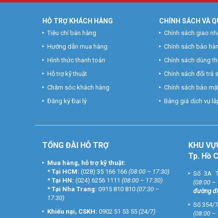
HỖ TRỢ KHÁCH HÀNG
CHÍNH SÁCH VÀ Q
Tiêu chí bán hàng
Chính sách giao nh
Hướng dẫn mua hàng
Chính sách bảo hà
Hình thức thanh toán
Chính sách dùng t
Hỗ trợ kỹ thuật
Chính sách đổi trả
Chăm sóc khách hàng
Chính sách bảo mật
Đăng ký Đại lý
Bảng giá dịch vụ lắp
TỔNG ĐÀI HỖ TRỢ
KHU
VỰ
Tp. Hồ 
Mua hàng, hỗ trợ kỹ thuật:
*
Tại HCM:
(028) 35 166 166
(08:00 – 17:30)
Số 3A T
*
Tại HN:
(024) 6256 1111
(08:00 – 17:30)
(08:00 –
*
Tại Nha Trang:
0915 810 810
(07:30 –
đường đi
17:30)
Số 354/7
Khiếu nại, CSKH:
0902 51 53 55
(24/7)
(08:00 –