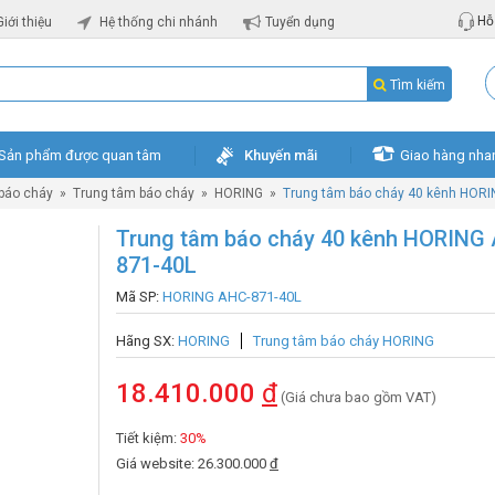
Hỗ 
Giới thiệu
Hệ thống chi nhánh
Tuyển dụng
Tìm kiếm
Sản phẩm được quan tâm
Khuyến mãi
Giao hàng nha
 báo cháy
»
Trung tâm báo cháy
»
HORING
»
Trung tâm báo cháy 40 kênh HORI
Trung tâm báo cháy 40 kênh HORING
871-40L
Mã SP:
HORING AHC-871-40L
Hãng SX:
HORING
Trung tâm báo cháy HORING
18.410.000
đ
(Giá chưa bao gồm VAT)
Tiết kiệm:
30%
Giá website: 26.300.000
đ