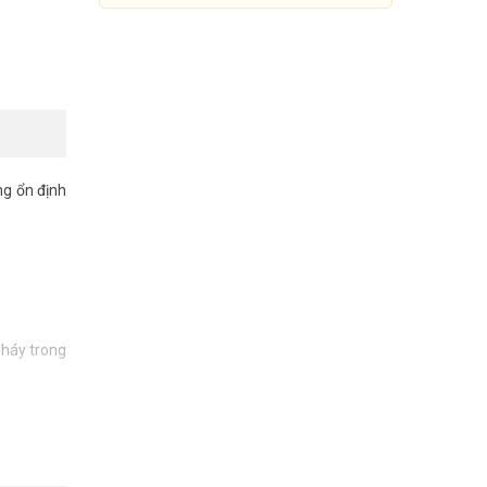
ng ổn định
nháy trong
Trung tâm báo cháy 40 kênh
HORING AHC-871-40L
18.410.000đ
26.300.000đ
Mua Ngay