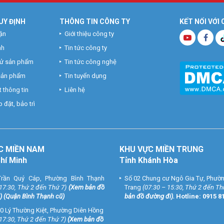
UY ĐỊNH
THÔNG TIN CÔNG TY
KẾT NỐI VỚI
ận
Giới thiệu công ty
nh
Tin tức công ty
hử sản phẩm
Tin tức công nghệ
 sản phẩm
Tin tuyển dụng
 thông tin
Liên hệ
 đặt, bảo trì
C MIỀN NAM
KHU VỰC MIỀN TRUNG
Chí Minh
Tỉnh Khánh Hòa
rần Quý Cáp, Phường Bình Thạnh
Số 02 Chung cư Ngô Gia Tự, Phườ
 17:30, Thứ 2 đến Thứ 7)
(
Xem bản đồ
Trang
(07:30 – 15:30, Thứ 2 đến Th
) (Quận Bình Thạnh cũ)
bản đồ đường đi
).
Hotline:
0915 8
0 Lý Thường Kiệt, Phường Diên Hồng
 17:30, Thứ 2 đến Thứ 7)
(
Xem bản đồ