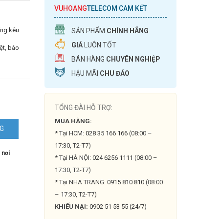
VUHOANG
TELECOM CAM KẾT
ếng kêu
SẢN PHẨM
CHÍNH HÃNG
GIÁ
LUÔN TỐT
ệt, báo
BÁN HÀNG
CHUYÊN NGHIỆP
HẬU MÃI
CHU ĐÁO
TỔNG ĐÀI HỖ TRỢ:
MUA HÀNG:
NG
* Tại HCM:
028 35 166 166
(08:00 –
17:30, T2-T7)
 nơi
* Tại HÀ NỘI:
024 6256 1111
(08:00 –
17:30, T2-T7)
* Tại NHA TRANG:
0915 810 810
(08:00
– 17:30, T2-T7)
KHIẾU NẠI:
0902 51 53 55 (24/7)