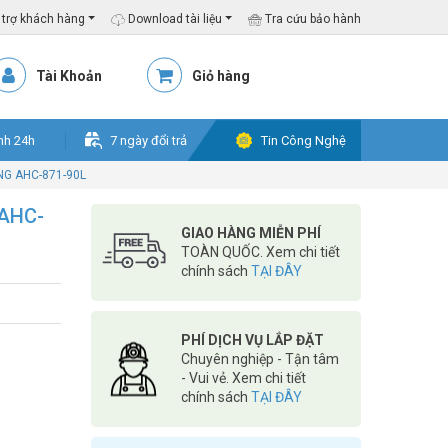
trợ khách hàng
Download tài liệu
Tra cứu bảo hành
Tài Khoản
Giỏ hàng
nh 24h
7 ngày đổi trả
Tin Công Nghệ
NG AHC-871-90L
 AHC-
GIAO HÀNG MIỄN PHÍ
TOÀN QUỐC. Xem chi tiết
chính sách
TẠI ĐÂY
PHÍ DỊCH VỤ LẮP ĐẶT
Chuyên nghiệp - Tận tâm
- Vui vẻ. Xem chi tiết
chính sách
TẠI ĐÂY