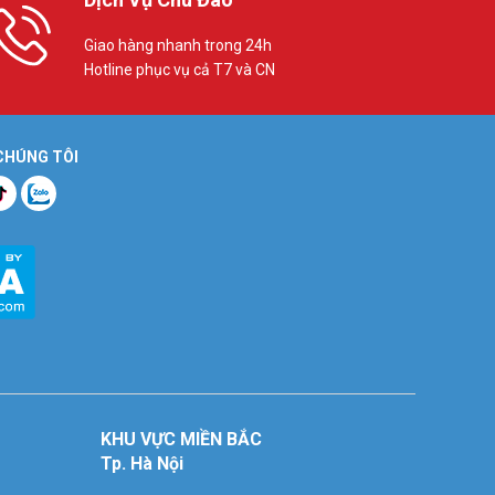
Giao hàng nhanh trong 24h
Hotline phục vụ cả T7 và CN
 CHÚNG TÔI
KHU VỰC MIỀN BẮC
Tp. Hà Nội