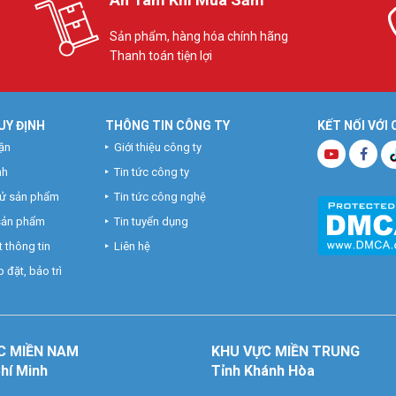
Sản phẩm, hàng hóa chính hãng
Thanh toán tiện lợi
UY ĐỊNH
THÔNG TIN CÔNG TY
KẾT NỐI VỚI
ận
Giới thiệu công ty
nh
Tin tức công ty
hử sản phẩm
Tin tức công nghệ
 sản phẩm
Tin tuyển dụng
 thông tin
Liên hệ
 đặt, bảo trì
C MIỀN NAM
KHU VỰC MIỀN TRUNG
Chí Minh
Tỉnh Khánh Hòa