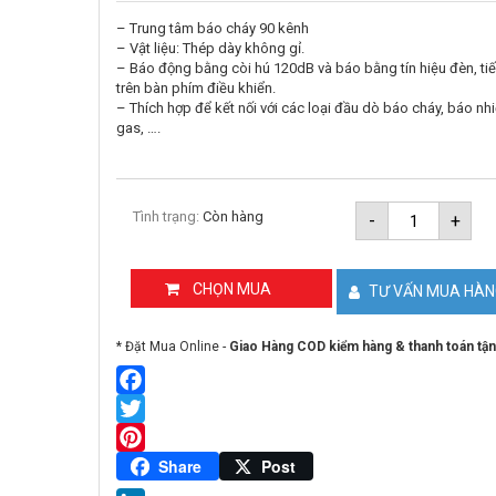
– Trung tâm báo cháy 90 kênh
– Vật liệu: Thép dày không gỉ.
– Báo động bằng còi hú 120dB và báo bằng tín hiệu đèn, ti
trên bàn phím điều khiển.
– Thích hợp để kết nối với các loại đầu dò báo cháy, báo nhi
gas, ….
Trung
Tình trạng:
Còn hàng
-
+
tâm
báo
cháy
90
CHỌN MUA
TƯ VẤN MUA HÀ
kênh
HORING
AHC-
* Đặt Mua Online -
Giao Hàng COD kiểm hàng & thanh toán tận
871-
90L
số
lượng
Facebook
Twitter
Pinterest
Share
Post