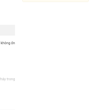
n không ổn
nháy trong
Trung tâm báo cháy 90 kênh
HORING AHC-871-90L
44.660.000đ
63.800.000đ
Mua Ngay