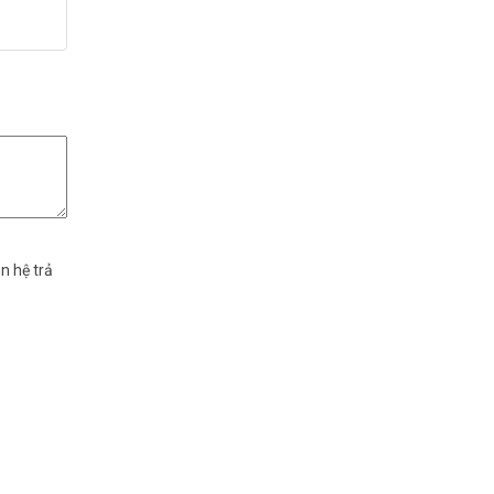
 xếp
g
5
5 sao
n hệ trả