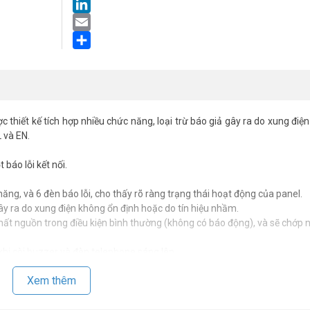
LinkedIn
Email
Share
c thiết kế tích hợp nhiều chức năng, loại trừ báo giả gây ra do xung điệ
 và EN.
 báo lỗi kết nối.
năng, và 6 đèn báo lỗi, cho thấy rõ ràng trạng thái hoạt động của panel.
 gây ra do xung điện không ổn định hoặc do tín hiệu nhầm.
 mất nguồn trong điều kiện bình thường (không có báo động), và sẽ chớp 
.
khi còi buzzer và đèn telephone sáng lên.
Xem thêm
1