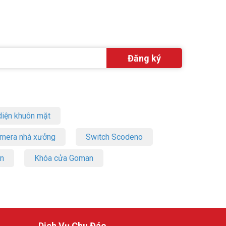
iện khuôn mặt
amera nhà xưởng
Switch Scodeno
on
Khóa cửa Goman
Dịch Vụ Chu Đáo