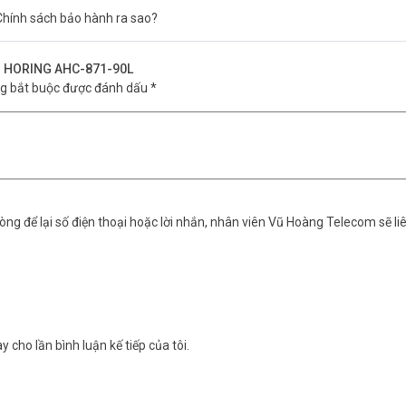
Được
hính sách bảo hành ra sao?
hạn
ênh HORING AHC-871-90L
ng bắt buộc được đánh dấu
*
ng để lại số điện thoại hoặc lời nhắn, nhân viên Vũ Hoàng Telecom sẽ liê
y cho lần bình luận kế tiếp của tôi.