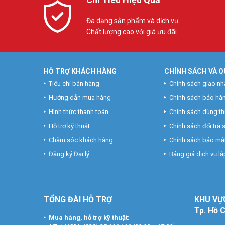
Đa dạng sản phẩm và dịch vụ
Chất lượng cao với giá ưu đãi
HỖ TRỢ KHÁCH HÀNG
CHÍNH SÁCH VÀ Q
Tiêu chí bán hàng
Chính sách giao nh
Hướng dẫn mua hàng
Chính sách bảo hà
Hình thức thanh toán
Chính sách dùng t
Hỗ trợ kỹ thuật
Chính sách đổi trả
Chăm sóc khách hàng
Chính sách bảo mật
Đăng ký Đại lý
Bảng giá dịch vụ lắp
TỔNG ĐÀI HỖ TRỢ
KHU
VỰ
Tp. Hồ 
Mua hàng, hỗ trợ kỹ thuật: