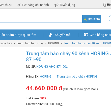
Hỗ 
Giới thiệu
Hệ thống chi nhánh
Tuyển dụng
Tìm kiếm
Sản phẩm được quan tâm
Khuyến mãi
Giao hàng nha
 báo cháy
»
Trung tâm báo cháy
»
HORING
»
Trung tâm báo cháy 90 kênh HORI
Trung tâm báo cháy 90 kênh HORING
871-90L
Mã SP:
HORING AHC-871-90L
Hãng SX:
HORING
Trung tâm báo cháy HORING
44.660.000
đ
(Giá chưa bao gồm VAT)
Tiết kiệm:
30%
Giá website: 63.800.000
đ