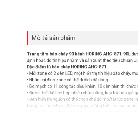
Mô tả sản phẩm
Trung tâm báo cháy 90 kênh HORING AHC-871-90L
đượ
định hoặc do tín hiệu nhầm và sản xuất theo tiêu chuẩn UL
Đặc điểm tủ báo cháy HORING AHC-871
• Mỗi zone có 2 đèn LED, một hiển thị tín hiệu báo cháy, một
• Nhãn chỉ định zone có thể di dịch dễ dàng.
• Bo mạch có 11 công tắc điều khiển, 10 đèn hiển thị chức 
• Được thiết kế tích hợp nhiều chức năng, loại trừ báo giả
• Đèn hiển thị nguồn có thể chọn chế độ mở/tắt lúc panel
trạng thái báo động. Điều này giúp tăng tuổi thọ của panel
• Có telephone, cho phép liên lạc với telephone bên ngoài 
• Sản xuất theo tiêu chuẩn UL và EN.
Thông số kỹ thuật trung tâm báo cháy HORING AHC-87
–
Trung tâm báo cháy
Horing từ 5 đến 100 Zone
– Vật liệu: Thép dày không gỉ