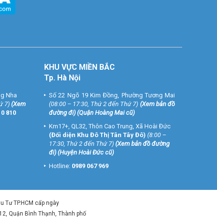
KHU VỰC MIỀN BẮC
 phí, giao
Tp. Hà Nội
ng Nha
Số 22 Ngõ 19 Kim Đồng, Phường Tương Mai
ứ 7)
(
Xem
(08:00 – 17:30, Thứ 2 đến Thứ 7)
(
Xem bản đồ
10 810
đường đi
) (Quận Hoàng Mai cũ)
Km17+, QL32, Thôn Cao Trung, Xã Hoài Đức
(Đối diện Khu Đô Thị Tân Tây Đô)
(8:00 –
17:30, Thứ 2 đến Thứ 7)
(
Xem bản đồ đường
đi
) (Huyện Hoài Đức cũ)
Hotline:
0989 067 969
ầu Tư TP.HCM cấp ngày
 12, Quận Bình Thạnh, Thành phố