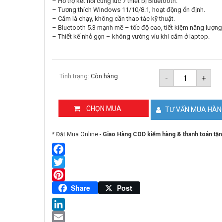
– Hỗ trợ kết nối cùng lúc 7 thiết bị Bluetooth.
– Tương thích Windows 11/10/8.1, hoạt động ổn định.
– Cắm là chạy, không cần thao tác kỹ thuật.
– Bluetooth 5.3 mạnh mẽ – tốc độ cao, tiết kiệm năng lượng
– Thiết kế nhỏ gọn – không vướng víu khi cắm ở laptop.
USB
Tình trạng:
Còn hàng
-
+
Bluetooth
5.3
TP-
Link
CHỌN MUA
TƯ VẤN MUA HÀ
UB500
Plus
số
* Đặt Mua Online -
Giao Hàng COD kiểm hàng & thanh toán tận
lượng
Facebook
Twitter
Pinterest
Share
Post
LinkedIn