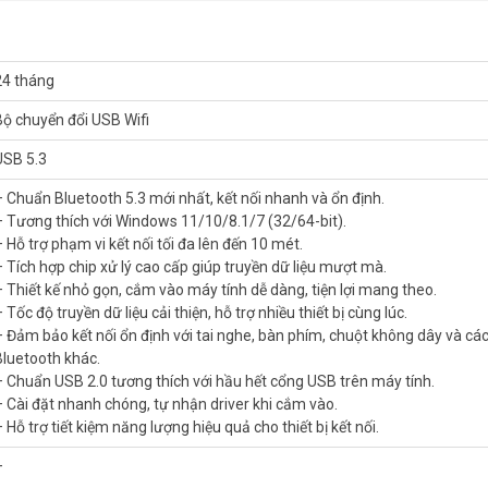
24 tháng
Bộ chuyển đổi USB Wifi
USB 5.3
– Chuẩn Bluetooth 5.3 mới nhất, kết nối nhanh và ổn định.
– Tương thích với Windows 11/10/8.1/7 (32/64-bit).
– Hỗ trợ phạm vi kết nối tối đa lên đến 10 mét.
– Tích hợp chip xử lý cao cấp giúp truyền dữ liệu mượt mà.
– Thiết kế nhỏ gọn, cắm vào máy tính dễ dàng, tiện lợi mang theo.
5.3 TP-Link UB500 Plus?
 Tốc độ truyền dữ liệu cải thiện, hỗ trợ nhiều thiết bị cùng lúc.
– Đảm bảo kết nối ổn định với tai nghe, bàn phím, chuột không dây và các 
Bluetooth khác.
, cắm là chạy, không cần cài đặt phức tạp. Dù bạn dùng máy tính bàn, 
– Chuẩn USB 2.0 tương thích với hầu hết cổng USB trên máy tính.
 nối Bluetooth ngay lập tức.
– Cài đặt nhanh chóng, tự nhận driver khi cắm vào.
 Hỗ trợ tiết kiệm năng lượng hiệu quả cho thiết bị kết nối.
–