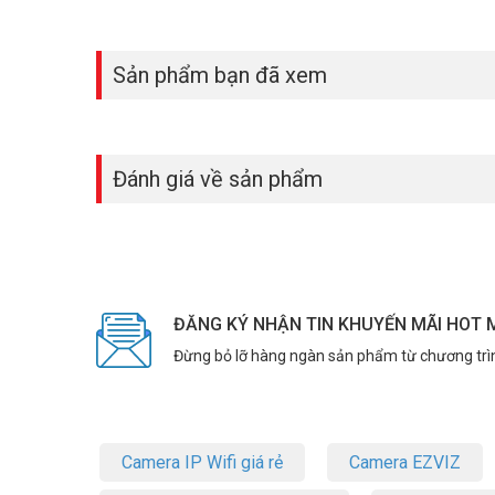
Công nghệ Bluetooth 5.3 – Ổn định v
Tốc độ kết nối nhanh hơn 2 lần so với chuẩn cũ.
Tiết kiệm pin cho thiết bị ngoại vi như tai nghe, chu
Sản phẩm bạn đã xem
Phạm vi kết nối xa hơn, lên đến 20 mét không vật cả
Tín hiệu ổn định, không giật lag – lý tưởng cho chơi
So với các thiết bị USB Bluetooth cũ (v4.0, v4.2), UB500 Plu
Đánh giá về sản phẩm
Ai nên sử dụng TP-Link UB500 Plus?
Dân văn phòng:
Cần kết nối nhanh với tai nghe Bluetooth để họp online k
Học sinh – sinh viên:
ĐĂNG KÝ NHẬN TIN KHUYẾN MÃI HOT 
Học online dễ dàng, truyền tải âm thanh rõ ràng, không bị t
Đừng bỏ lỡ hàng ngàn sản phẩm từ chương trì
Game thủ:
Kết nối tay cầm Bluetooth ổn định, không gián đoạn trong
Camera IP Wifi giá rẻ
Camera EZVIZ