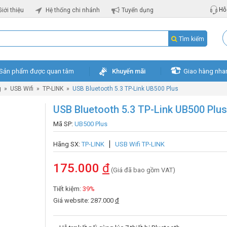
Hỗ 
Giới thiệu
Hệ thống chi nhánh
Tuyển dụng
Tìm kiếm
Sản phẩm được quan tâm
Khuyến mãi
Giao hàng nha
g
»
USB Wifi
»
TP-LINK
»
USB Bluetooth 5.3 TP-Link UB500 Plus
USB Bluetooth 5.3 TP-Link UB500 Plus
Mã SP:
UB500 Plus
Hãng SX:
TP-LINK
USB Wifi TP-LINK
175.000
đ
(Giá đã bao gồm VAT)
Tiết kiệm:
39%
Giá website: 287.000
đ