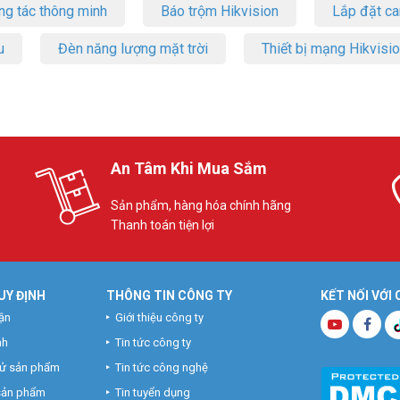
ng tác thông minh
Báo trộm Hikvision
Lắp đặt c
u
Đèn năng lượng mặt trời
Thiết bị mạng Hikvisi
An Tâm Khi Mua Sắm
Sản phẩm, hàng hóa chính hãng
Thanh toán tiện lợi
UY ĐỊNH
THÔNG TIN CÔNG TY
KẾT NỐI VỚI
ận
Giới thiệu công ty
nh
Tin tức công ty
hử sản phẩm
Tin tức công nghệ
 sản phẩm
Tin tuyển dụng