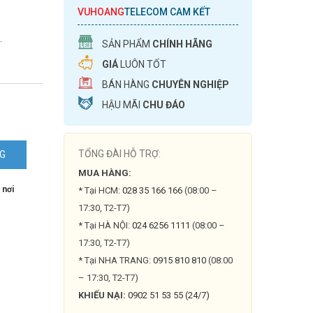
VUHOANG
TELECOM CAM KẾT
.
SẢN PHẨM
CHÍNH HÃNG
GIÁ
LUÔN TỐT
BÁN HÀNG
CHUYÊN NGHIỆP
HẬU MÃI
CHU ĐÁO
TỔNG ĐÀI HỖ TRỢ:
NG
MUA HÀNG:
 nơi
* Tại HCM:
028 35 166 166
(08:00 –
17:30, T2-T7)
* Tại HÀ NỘI:
024 6256 1111
(08:00 –
17:30, T2-T7)
* Tại NHA TRANG:
0915 810 810
(08:00
– 17:30, T2-T7)
KHIẾU NẠI:
0902 51 53 55 (24/7)