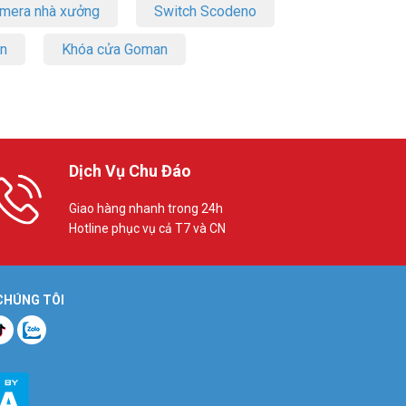
amera nhà xưởng
Switch Scodeno
on
Khóa cửa Goman
Dịch Vụ Chu Đáo
Giao hàng nhanh trong 24h
Hotline phục vụ cả T7 và CN
 CHÚNG TÔI