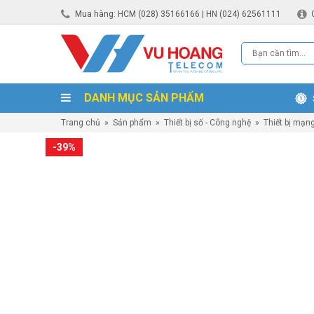
Mua hàng: HCM (028) 35166166 | HN (024) 62561111
DANH MỤC SẢN PHẨM
Trang chủ
»
Sản phẩm
»
Thiết bị số - Công nghệ
»
Thiết bị mạn
-39%