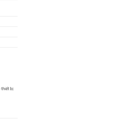
thiết bị
laptop, PC