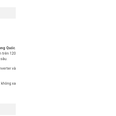
rung Quốc
.
n trên 120
 sâu.
nverter và
g không xa