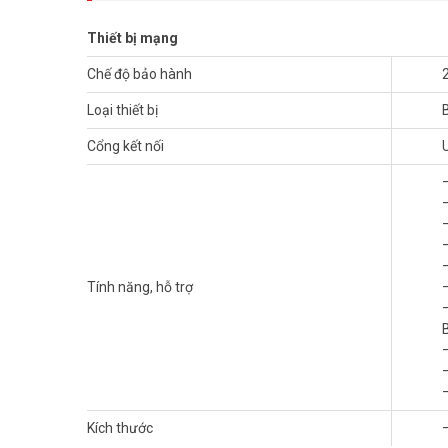
Thiết bị mạng
Chế độ bảo hành
Loại thiết bị
Cổng kết nối
Vì sao bạn nên chọn USB Bluetooth 
Tính năng, hỗ trợ
–
Nhỏ gọn nhưng mạnh mẽ
Thiết bị USB
Bluetooth nhỏ như đầu ngón tay, dễ mang theo
học sinh hay máy văn phòng, chỉ cần cắm vào là có thể kết
–
Kích thước