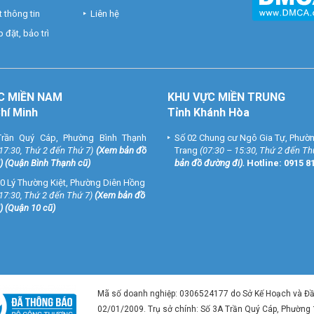
 cài đặt
 thông tin
Liên hệ
 đặt, bảo trì
Windows 11/10/8.1).
ong muốn.
C MIỀN NAM
KHU VỰC MIỀN TRUNG
y giải trí của bạn. Đặt mua ngay tại
Vũ Hoàng Telecom
, nhận tư vấn miễn
Chí Minh
Tỉnh Khánh Hòa
. Kết nối mọi thiết bị chỉ với 1 USB nhỏ gọn!
rần Quý Cáp, Phường Bình Thạnh
Số 02 Chung cư Ngô Gia Tự, Phườ
3 TP-Link UB500 Plus
 17:30, Thứ 2 đến Thứ 7)
(
Xem bản đồ
Trang
(07:30 – 15:30, Thứ 2 đến Th
) (Quận Bình Thạnh cũ)
bản đồ đường đi
).
Hotline:
0915 8
0 Lý Thường Kiệt, Phường Diên Hồng
 17:30, Thứ 2 đến Thứ 7)
(
Xem bản đồ
) (Quận 10 cũ)
ng theo.
lúc.
ông dây và các thiết bị Bluetooth khác.
y tính.
Mã số doanh nghiệp: 0306524177 do Sở Kế Hoạch và Đ
02/01/2009. Trụ sở chính: Số 3A Trần Quý Cáp, Phường