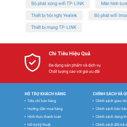
Bộ phát sóng wifi TP-LINK
Màn hình tươ
Thiết bị hội nghị Yealink
Bộ phát wifi Imo
Thiết bị mạng TP-LINK
Chi Tiêu Hiệu Quả
Đa dạng sản phẩm và dịch vụ
Chất lượng cao với giá ưu đãi
HỖ TRỢ KHÁCH HÀNG
CHÍNH SÁCH VÀ Q
Tiêu chí bán hàng
Chính sách giao nh
Hướng dẫn mua hàng
Chính sách bảo hà
Hình thức thanh toán
Chính sách dùng t
Hỗ trợ kỹ thuật
Chính sách đổi trả