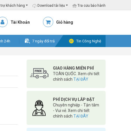
trợ khách hàng
Download tài liệu
Tra cứu bảo hành
Tài Khoản
Giỏ hàng
nh 24h
7 ngày đổi trả
Tin Công Nghệ
GIAO HÀNG MIỄN PHÍ
TOÀN QUỐC. Xem chi tiết
chính sách
TẠI ĐÂY
PHÍ DỊCH VỤ LẮP ĐẶT
Chuyên nghiệp - Tận tâm
- Vui vẻ. Xem chi tiết
chính sách
TẠI ĐÂY