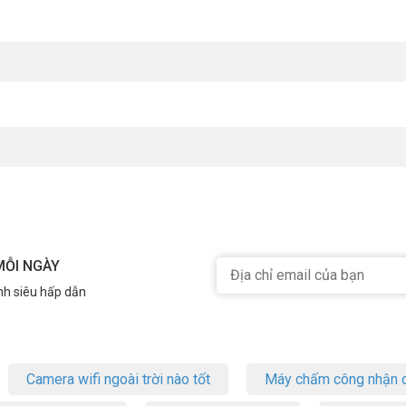
à tiết kiệm hơn hẳn
ột, bàn phím.
n.
 game, học online.
s vượt trội hoàn toàn về tốc độ, độ trễ và khả năng tiết kiệm pin.
hông bị nhiễu, chuột không dây cho không gian gọn gàng.
MỖI NGÀY
rễ, giúp tăng hiệu quả học tập.
nh siêu hấp dẫn
 lúc chơi game. Độ trễ cực thấp – trải nghiệm mượt như máy console.
Camera wifi ngoài trời nào tốt
Máy chấm công nhận d