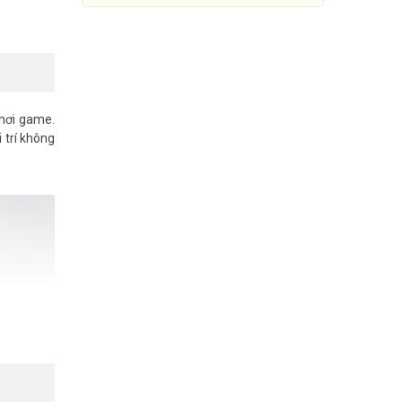
chơi game.
i trí không
USB Bluetooth 5.3 TP-Link
UB500 Plus
175.000đ
287.000đ
Mua Ngay