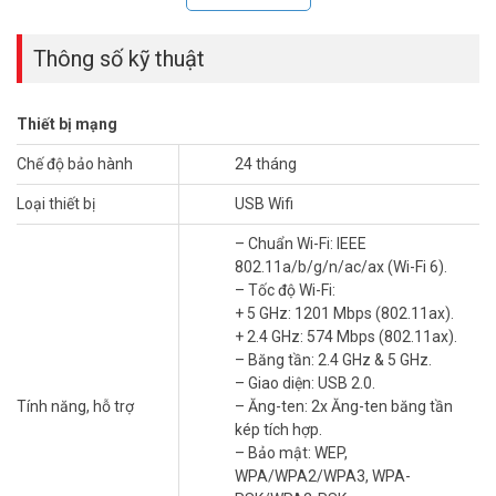
Thông số kỹ thuật
Thiết bị mạng
Muốn nâng cấp lên Wi-Fi 6 mà không muốn ăng-ten cồng kềnh hay
Chế độ bảo hành
24 tháng
dây cáp lòng thòng? USB WiFi TP-Link Archer TX20U Nano là giải
Loại thiết bị
USB Wifi
pháp nhỏ gọn nhất trong dòng adapter Wi-Fi 6 của TP-Link hiện
nay. Thiết kế Nano cắm vào cổng USB 2.0, nằm gọn sát máy, không
– Chuẩn Wi-Fi: IEEE
chiếm không gian. Chuẩn Wi-Fi 6 AX1800, OFDMA và MU-MIMO
802.11a/b/g/n/ac/ax (Wi-Fi 6).
vẫn được tích hợp đầy đủ dù kích thước siêu nhỏ. Bảo mật WPA3
– Tốc độ Wi-Fi:
mới nhất, hỗ trợ Windows 10 và Windows 11 không cần thêm phần
+ 5 GHz: 1201 Mbps (802.11ax).
mềm phức tạp.
+ 2.4 GHz: 574 Mbps (802.11ax).
– Băng tần: 2.4 GHz & 5 GHz.
Thông số kỹ thuật USB Wi-Fi Băng Tần
– Giao diện: USB 2.0.
Kép Nano AX1800 TP-Link Archer TX20U
Tính năng, hỗ trợ
– Ăng-ten: 2x Ăng-ten băng tần
Nano
kép tích hợp.
– Bảo mật: WEP,
– Chuẩn Wi-Fi: IEEE 802.11a/b/g/n/ac/ax (Wi-Fi 6).
WPA/WPA2/WPA3, WPA-
– Tốc độ Wi-Fi: