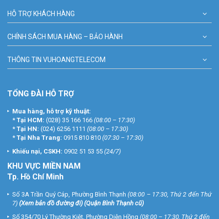
HỖ TRỢ KHÁCH HÀNG
CHÍNH SÁCH MUA HÀNG – BẢO HÀNH
THÔNG TIN VUHOANGTELECOM
TỔNG ĐÀI HỖ TRỢ
Mua hàng, hỗ trợ kỹ thuật:
*
Tại HCM:
(028) 35 166 166
(08:00 – 17:30)
*
Tại HN:
(024) 6256 1111
(08:00 – 17:30)
*
Tại Nha Trang:
0915 810 810
(07:30 – 17:30)
Khiếu nại, CSKH:
0902 51 53 55
(24/7)
KHU
VỰC MIỀN NAM
Tp. Hồ Chí Minh
Số 3A Trần Quý Cáp, Phường Bình Thạnh
(08:00 – 17:30, Thứ 2 đến Thứ
7)
(
Xem bản đồ đường đi
) (Quận Bình Thạnh cũ)
Số 354/70 Lý Thường Kiệt, Phường Diên Hồng
(08:00 – 17:30, Thứ 2 đến