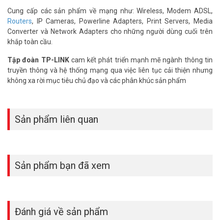
TX20U Nano khác gì so với TX20U thông
thường?
Cung cấp các sản phẩm về mạng như: Wireless, Modem ADSL,
Routers
, IP Cameras, Powerline Adapters, Print Servers, Media
TX20U Nano dùng cổng USB 2.0 và thiết kế siêu nhỏ không có ăng-
Converter và Network Adapters cho những người dùng cuối trên
ten ngoài. TX20U thông thường dùng USB 3.0, cho tốc độ thực tế
khắp toàn cầu.
cao hơn đáng kể.
Tập đoàn TP-LINK
cam kết phát triển mạnh mẽ ngành thông tin
Thiết kế Nano của TX20U Nano có ưu điểm gì
truyền thông và hệ thống mạng qua việc liên tục cải thiện nhưng
trong thực tế?
không xa rời mục tiêu chủ đạo và các phân khúc sản phẩm
Kích thước siêu nhỏ giúp cắm cố định vào máy tính mà không
vướng. Phù hợp laptop dùng di động thường xuyên hoặc PC cần kết
nối Wi-Fi kín đáo.
Sản phẩm liên quan
TX20U Nano có hỗ trợ bảo mật WPA3 không?
Có, thiết bị hỗ trợ WPA3 – chuẩn mã hóa Wi-Fi mới nhất hiện nay.
Ngoài ra tương thích ngược với WPA2, WPA và WEP cho mạng cũ
Sản phẩm bạn đã xem
hơn.
OFDMA trên TX20U Nano có tác dụng gì khi
dùng thực tế?
Đánh giá về sản phẩm
OFDMA cho phép một băng tần phục vụ nhiều thiết bị đồng thời