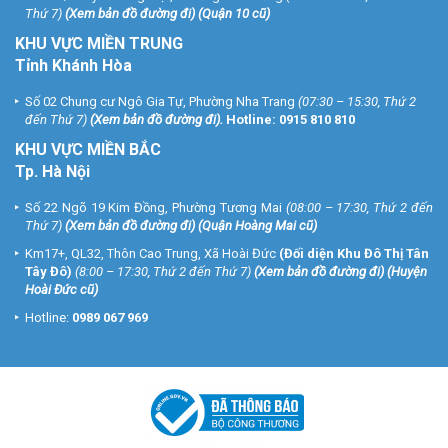
Thứ 7)
(
Xem bản đồ đường đi
) (Quận 10 cũ)
KHU VỰC MIỀN TRUNG
Tỉnh Khánh Hòa
Số 02 Chung cư Ngô Gia Tự, Phường Nha Trang
(07:30 – 15:30, Thứ 2
đến Thứ 7)
(
Xem bản đồ đường đi
).
Hotline:
0915 810 810
KHU VỰC MIỀN BẮC
Tp. Hà Nội
Số 22 Ngõ 19 Kim Đồng, Phường Tương Mai
(08:00 – 17:30, Thứ 2 đến
Thứ 7)
(
Xem bản đồ đường đi
) (Quận Hoàng Mai cũ)
Km17+, QL32, Thôn Cao Trung, Xã Hoài Đức
(Đối diện Khu Đô Thị Tân
Tây Đô)
(8:00 – 17:30, Thứ 2 đến Thứ 7)
(
Xem bản đồ đường đi
) (Huyện
Hoài Đức cũ)
Hotline:
0989 067 969