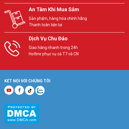
An Tâm Khi Mua Sắm
Sản phẩm, hàng hóa chính hãng
Thanh toán tiện lợi
Dịch Vụ Chu Đáo
Giao hàng nhanh trong 24h
Hotline phục vụ cả T7 và CN
KẾT NỐI VỚI CHÚNG TÔI