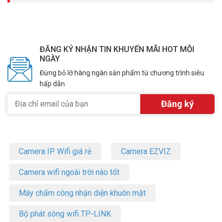
hiệu quả hơn. Giảm tình trạng tắc nghẽn mạng trong môi trường
nhiều thiết bị kết nối cùng lúc.
TP-Link Archer TX20U Nano là USB Wi-Fi 6 AX1800 nhỏ gọn nhất:
OFDMA, MU-MIMO, WPA3 tích hợp trong thân hình siêu nhỏ. Phù
ĐĂNG KÝ NHẬN TIN KHUYẾN MÃI HOT MỖI
hợp ai cần Wi-Fi 6 kín đáo, không vướng víu trên laptop hay PC. Cần
NGÀY
nâng cấp Wi-Fi 6 gọn nhẹ, tiện lợi? Ghé ngay Vũ Hoàng Telecom để
Đừng bỏ lỡ hàng ngàn sản phẩm từ chương trình siêu
mua hàng chính hãng, tư vấn tận tình và giá cạnh tranh nhất!
hấp dẫn
Tham khảo thêm hình ảnh tại
Facebook Vuhoangtelecom
nhé.
Camera IP Wifi giá rẻ
Camera EZVIZ
Camera wifi ngoài trời nào tốt
Máy chấm công nhận diện khuôn mặt
Bộ phát sóng wifi TP-LINK