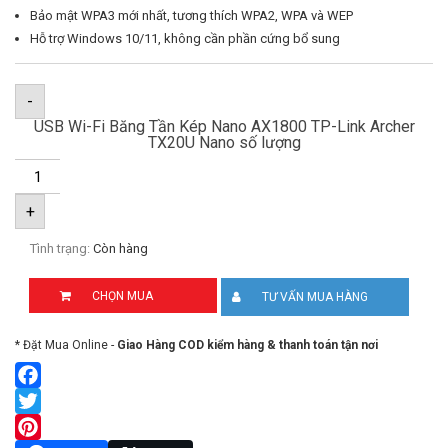
Bảo mật WPA3 mới nhất, tương thích WPA2, WPA và WEP
Hỗ trợ Windows 10/11, không cần phần cứng bổ sung
-
USB Wi-Fi Băng Tần Kép Nano AX1800 TP-Link Archer
TX20U Nano số lượng
+
Tình trạng:
Còn hàng
CHỌN MUA
TƯ VẤN MUA HÀNG
* Đặt Mua Online -
Giao Hàng COD kiểm hàng & thanh toán tận nơi
Facebook
Twitter