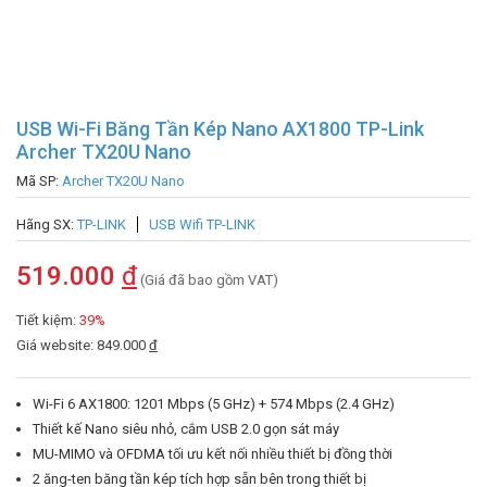
USB Wi-Fi Băng Tần Kép Nano AX1800 TP-Link
Archer TX20U Nano
Mã SP:
Archer TX20U Nano
Hãng SX:
TP-LINK
USB Wifi TP-LINK
519.000
đ
(Giá đã bao gồm VAT)
Tiết kiệm:
39%
Giá website: 849.000
đ
Wi-Fi 6 AX1800: 1201 Mbps (5 GHz) + 574 Mbps (2.4 GHz)
Thiết kế Nano siêu nhỏ, cắm USB 2.0 gọn sát máy
MU-MIMO và OFDMA tối ưu kết nối nhiều thiết bị đồng thời
2 ăng-ten băng tần kép tích hợp sẵn bên trong thiết bị