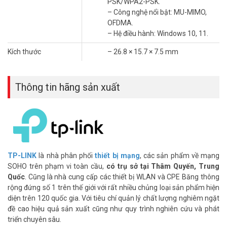
PSK/WPA2-PSK.
+ 5 GHz: 1201 Mbps (802.11ax).
– Công nghệ nổi bật: MU-MIMO,
+ 2.4 GHz: 574 Mbps (802.11ax).
OFDMA.
– Băng tần: 2.4 GHz & 5 GHz.
– Hệ điều hành: Windows 10, 11.
– Giao diện: USB 2.0.
– Ăng-ten: 2x Ăng-ten băng tần kép tích hợp.
Kích thước
– 26.8 × 15.7 × 7.5 mm
– Bảo mật: WEP, WPA/WPA2/WPA3, WPA-PSK/WPA2-PSK.
– Công nghệ nổi bật: MU-MIMO, OFDMA.
– Hệ điều hành: Windows 10, 11.
Thông tin hãng sản xuất
– Kích thước: 26.8 × 15.7 × 7.5 mm
– Chứng chỉ: FCC, CE, RoHS
– Xuất xứ Trung Quốc
– Bảo hành: 24 tháng
Hỏi Đáp Thường Gặp – (FAQ)
TP-LINK
là nhà phân phối
thiết bị mạng
, các sản phẩm về mạng
TX20U Nano dùng USB 2.0 có ảnh hưởng đến
SOHO trên phạm vi toàn cầu,
có trụ sở tại Thâm Quyến, Trung
tốc độ Wi-Fi 6 không?
Quốc
. Cũng là nhà cung cấp các thiết bị WLAN và CPE Băng thông
USB 2.0 đạt tối đa 480 Mbps, thấp hơn tốc độ lý thuyết của
rộng đứng số 1 trên thế giới với rất nhiều chủng loại sản phẩm hiện
AX1800. Tốc độ thực tế sẽ bị giới hạn bởi băng thông USB 2.0,
diện trên 120 quốc gia. Với tiêu chí quản lý chất lượng nghiêm ngặt
không đạt tối đa như TX20U dùng USB 3.0.
đề cao hiệu quả sản xuất cũng như quy trình nghiên cứu và phát
triển chuyên sâu.