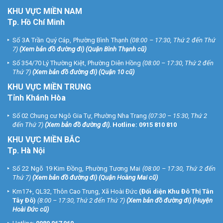
KHU
VỰC MIỀN NAM
Tp. Hồ Chí Minh
Số 3A Trần Quý Cáp, Phường Bình Thạnh
(08:00 – 17:30, Thứ 2 đến Thứ
7)
(
Xem bản đồ đường đi
) (Quận Bình Thạnh cũ)
Số 354/70 Lý Thường Kiệt, Phường Diên Hồng
(08:00 – 17:30, Thứ 2 đến
Thứ 7)
(
Xem bản đồ đường đi
) (Quận 10 cũ)
KHU VỰC MIỀN TRUNG
Tỉnh Khánh Hòa
Số 02 Chung cư Ngô Gia Tự, Phường Nha Trang
(07:30 – 15:30, Thứ 2
đến Thứ 7)
(
Xem bản đồ đường đi
).
Hotline:
0915 810 810
KHU VỰC MIỀN BẮC
Tp. Hà Nội
Số 22 Ngõ 19 Kim Đồng, Phường Tương Mai
(08:00 – 17:30, Thứ 2 đến
Thứ 7)
(
Xem bản đồ đường đi
) (Quận Hoàng Mai cũ)
Km17+, QL32, Thôn Cao Trung, Xã Hoài Đức
(Đối diện Khu Đô Thị Tân
Tây Đô)
(8:00 – 17:30, Thứ 2 đến Thứ 7)
(
Xem bản đồ đường đi
) (Huyện
Hoài Đức cũ)