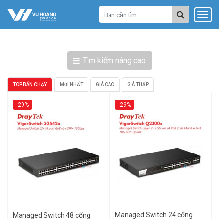
Tìm kiếm nâng cao
TOP BÁN CHẠY
MỚI NHẤT
GIÁ CAO
GIÁ THẤP
-29%
-29%
Managed Switch 24 cổng
Managed Switch 48 cổng