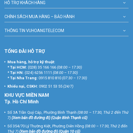
HỖ TRỢ KHÁCH HÀNG
CHÍNH SÁCH MUA HÀNG – BẢO HÀNH
THÔNG TIN VUHOANGTELECOM
TỔNG ĐÀI HỖ TRỢ
Mua hàng, hỗ trợ kỹ thuật:
*
Tại HCM:
(028) 35 166 166
(08:00 – 17:30)
*
Tại HN:
(024) 6256 1111
(08:00 – 17:30)
*
Tại Nha Trang:
0915 810 810
(07:30 – 17:30)
Khiếu nại, CSKH:
0902 51 53 55
(24/7)
KHU
VỰC MIỀN NAM
Tp. Hồ Chí Minh
Số 3A Trần Quý Cáp, Phường Bình Thạnh
(08:00 – 17:30, Thứ 2 đến Thứ
7)
(
Xem bản đồ đường đi
) (Quận Bình Thạnh cũ)
Số 354/70 Lý Thường Kiệt, Phường Diên Hồng
(08:00 – 17:30, Thứ 2 đến
Thứ 7)
(
Xem bản đồ đường đi
) (Quận 10 cũ)