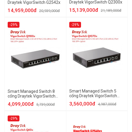
Draytek VigorSwitch Q2300x
Draytek VigorSwitch G2542x
15,139,000đ
14,959,000đ
21,189,000đ
20,939,000đ
-29%
-29%
Smart Managed Switch 5
Smart Managed Switch 8
cổng Draytek VigorSwitch
cổng Draytek VigorSwitch
Q1070x
Q1100x
3,560,000đ
4,099,000đ
4,987,000đ
5,739,000đ
-29%