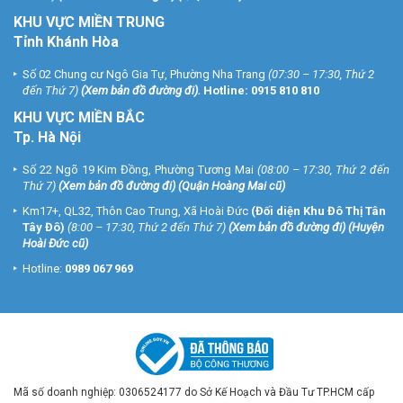
KHU VỰC MIỀN TRUNG
Tỉnh Khánh Hòa
Số 02 Chung cư Ngô Gia Tự, Phường Nha Trang
(07:30 – 17:30, Thứ 2
đến Thứ 7)
(
Xem bản đồ đường đi
).
Hotline:
0915 810 810
KHU VỰC MIỀN BẮC
Tp. Hà Nội
Số 22 Ngõ 19 Kim Đồng, Phường Tương Mai
(08:00 – 17:30, Thứ 2 đến
Thứ 7)
(
Xem bản đồ đường đi
) (Quận Hoàng Mai cũ)
Km17+, QL32, Thôn Cao Trung, Xã Hoài Đức
(Đối diện Khu Đô Thị Tân
Tây Đô)
(8:00 – 17:30, Thứ 2 đến Thứ 7)
(
Xem bản đồ đường đi
) (Huyện
Hoài Đức cũ)
Hotline:
0989 067 969
Mã số doanh nghiệp: 0306524177 do Sở Kế Hoạch và Đầu Tư TP.HCM cấp