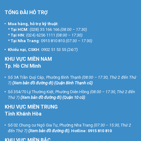
TỔNG ĐÀI HỖ TRỢ
Mua hàng, hỗ trợ kỹ thuật:
*
Tại HCM:
(028) 35 166 166
(08:00 – 17:30)
*
Tại HN:
(024) 6256 1111
(08:00 – 17:30)
*
Tại Nha Trang:
0915 810 810
(07:30 – 17:30)
Khiếu nại, CSKH:
0902 51 53 55
(24/7)
KHU
VỰC MIỀN NAM
Tp. Hồ Chí Minh
Số 3A Trần Quý Cáp, Phường Bình Thạnh
(08:00 – 17:30, Thứ 2 đến Thứ
7)
(
Xem bản đồ đường đi
) (Quận Bình Thạnh cũ)
Số 354/70 Lý Thường Kiệt, Phường Diên Hồng
(08:00 – 17:30, Thứ 2 đến
Thứ 7)
(
Xem bản đồ đường đi
) (Quận 10 cũ)
KHU VỰC MIỀN TRUNG
Tỉnh Khánh Hòa
Số 02 Chung cư Ngô Gia Tự, Phường Nha Trang
(07:30 – 15:30, Thứ 2
đến Thứ 7)
(
Xem bản đồ đường đi
).
Hotline:
0915 810 810
KHU VỰC MIỀN BẮC