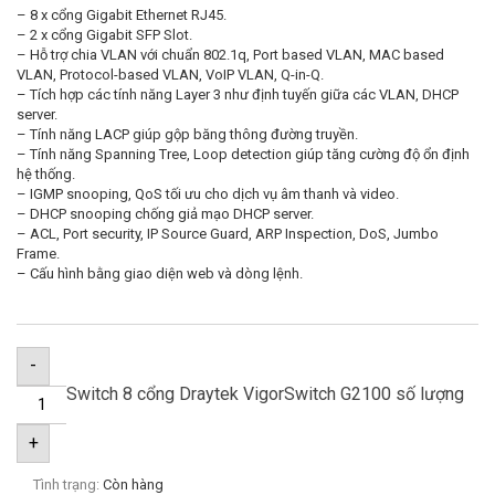
– 8 x cổng Gigabit Ethernet RJ45.
– 2 x cổng Gigabit SFP Slot.
– Hỗ trợ chia VLAN với chuẩn 802.1q, Port based VLAN, MAC based
VLAN, Protocol-based VLAN, VoIP VLAN, Q-in-Q.
– Tích hợp các tính năng Layer 3 như định tuyến giữa các VLAN, DHCP
server.
– Tính năng LACP giúp gộp băng thông đường truyền.
– Tính năng Spanning Tree, Loop detection giúp tăng cường độ ổn định
hệ thống.
– IGMP snooping, QoS tối ưu cho dịch vụ âm thanh và video.
– DHCP snooping chống giả mạo DHCP server.
– ACL, Port security, IP Source Guard, ARP Inspection, DoS, Jumbo
Frame.
– Cấu hình bằng giao diện web và dòng lệnh.
-
Switch 8 cổng Draytek VigorSwitch G2100 số lượng
+
Tình trạng:
Còn hàng