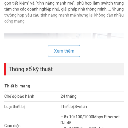
gọn tiết kiệm” và “tính năng mạnh mẽ”, phù hợp làm switch trung
tâm cho các doanh nghiệp nhỏ, giải pháp nhà thông minh, … Những
trường hợp yêu cầu tính năng mạnh mẽ nhưng lại không cần nhiều
cổng mạng.
Xem thêm
Thông số kỹ thuật
Thiết bị mạng
Chế độ bảo hành
24 tháng
Thiết bị mạng VigorSwitch G2100 giải quyết bài toán về chi phí đầu
tư thiết bị, cụ thể: Trước đây, khi bạn cần tính năng mạnh mẽ cao
Loại thiết bị
Thiết bị Switch
cấp trên dòng VigorSwitch G2280, nhưng lại không cần đến 24
– 8x 10/100/1000Mbps Ethernet,
Port. Vậy nếu bạn đầu tư VigorSwitch G2280 thì sẽ không hiệu quả
RJ-45
về chi phí (tốn tiền nhưng không dùng hết các cổng), gây lãng phí;
Giao diện