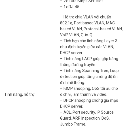
– 2x 1000Mbps SFP slot
nhưng nếu không dùng thì sẽ không đảm bảo yêu cầu tính năng,
– 1x RJ-45
hiệu năng, độ an toàn mạng, … Bạn không thể vừa đảm bảo tính
năng vừa tiết kiệm chi phí. Thì giờ đây với VigorSwitch G2100, bạn
– Hỗ trợ chia VLAN với chuẩn
đã có thể giải quyết nhu cầu đó dễ dàng.
802.1q, Port based VLAN, MAC
Quản lý mạng LAN
based VLAN, Protocol-based VLAN,
VoIP VLAN, Q-in-Q.
DrayTek VigorSwitch G2100 được tích hợp những tính năng bảo
– Tích hợp các tính năng Layer 3
mật như VLAN, Port Isolation, Storm Control, DoS Defense. Khi
như định tuyến giữa các VLAN,
khách truy cập Internet, những tính năng này giúp ngăn chặn truy
DHCP server.
cập của khách vào các nguồn tài nguyên và bảo vệ mạng khỏi các
– Tính năng LACP giúp gộp băng
truy cập nguy hiểm.
thông đường truyền.
– Tính năng Spanning Tree, Loop
detection giúp tăng cường độ ổn
định hệ thống.
– IGMP snooping, QoS tối ưu cho
Tinh năng, hỗ trợ
dịch vụ âm thanh và video.
– DHCP snooping chống giả mạo
DHCP server.
– ACL, Port security, IP Source
Guard, ARP Inspection, DoS,
Jumbo Frame.