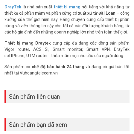
DrayTek
là nhà sản xuất
thiết bị mạng
nổi tiếng với khả năng tự
Tự động phát hiện và ngăn chặn các sự cố về
thiết kế cả phần mềm và phần cứng có
xuất xứ từ Đài Loan
– công
xung đột địa chỉ IP
xưởng của thế giới hiện nay. Hãng chuyên cung cấp thiết bị phần
cứng và viễn thông tin cậy cho tất cả các đối tượng khách hàng, từ
DrayTek VigorSwitch G2100 giúp bảo vệ hệ thống mạng khỏi
các hộ gia đình đến những doanh nghiệp lớn nhỏ trên toàn thế giới.
những sự cố liên quan đến địa chỉ IP như: Thiết bị đặt trùng IP, có
DHCP giả mạo trong hệ thống. Đây là những lỗi rất dễ gặp và sẽ dẫn
Thiết bị mạng Draytek
cung cấp đa dạng các dòng sản phẩm
đến mất mạng Internet, nhưng rất khó kiểm tra theo cách thông
Vigor router, ACS SI, Smart monitor, Smart VPN, DrayTek
thường.
softPhone, UTM router... thỏa mãn mọi nhu cầu của người dùng.
Thiết bị sẽ tự động phát hiện và ngăn chặn, khóa các port bị lỗi để
Sản phẩm có
chế độ bảo hành 24 tháng
và đang có giá bán tốt
tránh ảnh hưởng đến các thiết bị khác.
nhất tại Vuhoangtelecom.vn
Cải thiện hiệu suất với QoS
Khi lưu lượng truy cập lớn trên mạng LAN, tính năng QoS trên
Sản phẩm liên quan
VigorSwitch G2100 giúp cải thiện đáng kể hiệu suất mạng bằng
cách ưu tiên các truy cập quan trọng lên trước. VigorSwitch G2100
cho phép phân loại lưu lượng truy cập theo chuẩn 802.1p CoS,
DSCP, IP Precedence phù hợp cho việc triển khai hệ thống IP
camera, IP phone đòi hỏi chất lượng cuộc gọi và hình ảnh truyền tải
Sản phẩm bạn đã xem
ổn định.