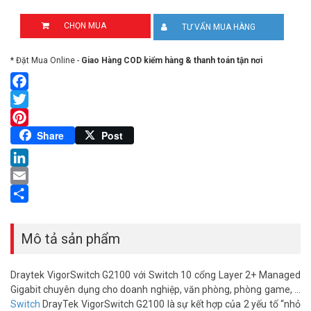
CHỌN MUA
TƯ VẤN MUA HÀNG
* Đặt Mua Online -
Giao Hàng COD kiểm hàng & thanh toán tận nơi
Facebook
Twitter
Pinterest
Share
Post
LinkedIn
Email
Share
Mô tả sản phẩm
Draytek VigorSwitch G2100 với Switch 10 cổng Layer 2+ Managed
Gigabit chuyên dụng cho doanh nghiệp, văn phòng, phòng game, …
Switch
DrayTek VigorSwitch G2100 là sự kết hợp của 2 yếu tố “nhỏ