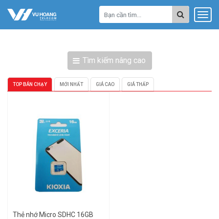
Tìm kiếm nâng cao
TOP BÁN CHẠY
MỚI NHẤT
GIÁ CAO
GIÁ THẤP
Thẻ nhớ Micro SDHC 16GB