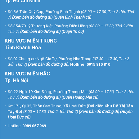
Tp. Hồ Chí Minh
Số 3A Trần Quý Cáp, Phường Bình Thạnh
(08:00 – 17:30, Thứ 2 đến Thứ
7)
(
Xem bản đồ đường đi
) (Quận Bình Thạnh cũ)
Số 354/70 Lý Thường Kiệt, Phường Diên Hồng
(08:00 – 17:30, Thứ 2 đến
Thứ 7)
(
Xem bản đồ đường đi
) (Quận 10 cũ)
KHU VỰC MIỀN TRUNG
Tỉnh Khánh Hòa
Số 02 Chung cư Ngô Gia Tự, Phường Nha Trang
(07:30 – 17:30, Thứ 2
đến Thứ 7)
(
Xem bản đồ đường đi
).
Hotline:
0915 810 810
KHU VỰC MIỀN BẮC
Tp. Hà Nội
Số 22 Ngõ 19 Kim Đồng, Phường Tương Mai
(08:00 – 17:30, Thứ 2 đến
Thứ 7)
(
Xem bản đồ đường đi
) (Quận Hoàng Mai cũ)
Km17+, QL32, Thôn Cao Trung, Xã Hoài Đức
(Đối diện Khu Đô Thị Tân
Tây Đô)
(8:00 – 17:30, Thứ 2 đến Thứ 7)
(
Xem bản đồ đường đi
) (Huyện
Hoài Đức cũ)
Hotline:
0989 067 969