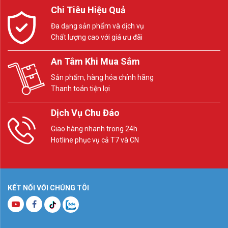
Chi Tiêu Hiệu Quả
Đa dạng sản phẩm và dịch vụ
Chất lượng cao với giá ưu đãi
An Tâm Khi Mua Sắm
Sản phẩm, hàng hóa chính hãng
Thanh toán tiện lợi
Dịch Vụ Chu Đáo
Giao hàng nhanh trong 24h
Hotline phục vụ cả T7 và CN
KẾT NỐI VỚI CHÚNG TÔI