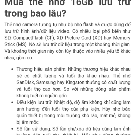
Mua thẻ nhớ 16Gb lưu trữ
trong bao lâu?
Thẻ nhớ camera tương tự như bộ nhớ flash và được dùng để
lưu trữ hình ảnh/dữ liệu video. Có nhiều loại phổ biến như
SD, CompactFlash (CF), XD-Picture Card (XD) hay Memory
Stick (MS). Nó sẽ lưu trữ dữ liệu trong một khoảng thời gian.
Và khoảng thời gian này còn tùy thuộc vào nhiều yếu tố khác
nhau, gồm có:
Thương hiệu sản phẩm: Những thương hiệu khác nhau
sẽ có chất lượng và tuổi thọ khác nhau. Thẻ nhớ
SanDisk, Samsung hay Kingston thường có chất lượng
và tuổi thọ cao hơn. So với những dòng sản phẩm
không biết rõ nguồn gốc.
Điều kiện lưu trữ: Nhiệt độ, độ ẩm không khí cũng làm
ảnh hưởng đến tuổi thọ của phụ kiện. Hãy nhớ bảo
quản thiết bị trong môi trường khô ráo, mát mẻ, không
bị ẩm mốc.
Số lần sử dụng: Số lần ghi/xóa dữ liệu cũng làm ảnh