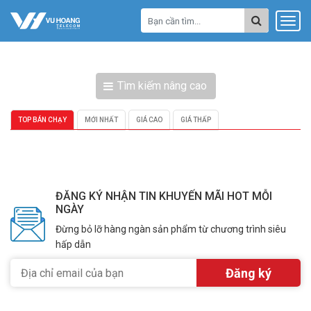
Tìm kiếm nâng cao
TOP BÁN CHẠY
MỚI NHẤT
GIÁ CAO
GIÁ THẤP
ĐĂNG KÝ NHẬN TIN KHUYẾN MÃI HOT MỖI
NGÀY
Đừng bỏ lỡ hàng ngàn sản phẩm từ chương trình siêu
hấp dẫn