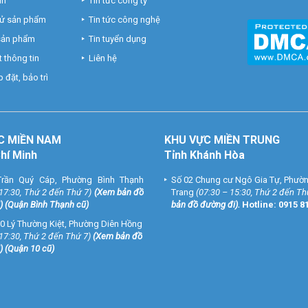
nh
Tin tức công ty
hử sản phẩm
Tin tức công nghệ
 sản phẩm
Tin tuyển dụng
 thông tin
Liên hệ
 đặt, bảo trì
C MIỀN NAM
KHU VỰC MIỀN TRUNG
Chí Minh
Tỉnh Khánh Hòa
rần Quý Cáp, Phường Bình Thạnh
Số 02 Chung cư Ngô Gia Tự, Phườ
 17:30, Thứ 2 đến Thứ 7)
(
Xem bản đồ
Trang
(07:30 – 15:30, Thứ 2 đến Th
) (Quận Bình Thạnh cũ)
bản đồ đường đi
).
Hotline:
0915 8
0 Lý Thường Kiệt, Phường Diên Hồng
 17:30, Thứ 2 đến Thứ 7)
(
Xem bản đồ
) (Quận 10 cũ)