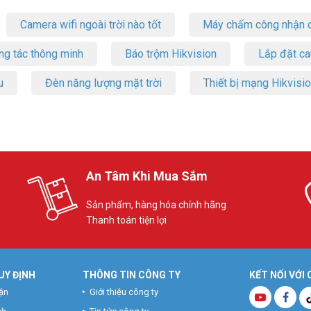
Camera wifi ngoài trời nào tốt
Máy chấm công nhận d
ng tác thông minh
Báo trộm Hikvision
Lắp đặt c
u
Đèn năng lượng mặt trời
Thiết bị mạng Hikvisi
An Tâm Khi Mua Sắm
Sản phẩm, hàng hóa chính hãng
Thanh toán tiện lợi
UY ĐỊNH
THÔNG TIN CÔNG TY
KẾT NỐI VỚI
ận
Giới thiệu công ty