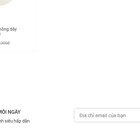
không dây
0
,000đ
MỖI NGÀY
nh siêu hấp dẫn