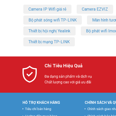
Camera IP Wifi giá rẻ
Camera EZVIZ
Bộ phát sóng wifi TP-LINK
Màn hình tươ
Thiết bị hội nghị Yealink
Bộ phát wifi Imo
Thiết bị mạng TP-LINK
Chi Tiêu Hiệu Quả
Đa dạng sản phẩm và dịch vụ
Chất lượng cao với giá ưu đãi
HỖ TRỢ KHÁCH HÀNG
CHÍNH SÁCH VÀ Q
Tiêu chí bán hàng
Chính sách giao nh