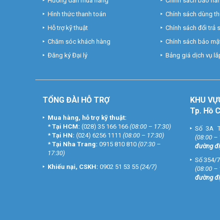
Hướng dẫn mua hàng
Chính sách bảo hà
Hình thức thanh toán
Chính sách dùng t
Hỗ trợ kỹ thuật
Chính sách đổi trả
Chăm sóc khách hàng
Chính sách bảo mật
Đăng ký Đại lý
Bảng giá dịch vụ lắp
TỔNG ĐÀI HỖ TRỢ
KHU
VỰ
Tp. Hồ 
Mua hàng, hỗ trợ kỹ thuật:
*
Tại HCM:
(028) 35 166 166
(08:00 – 17:30)
Số 3A T
*
Tại HN:
(024) 6256 1111
(08:00 – 17:30)
(08:00 –
*
Tại Nha Trang:
0915 810 810
(07:30 –
đường đi
17:30)
Số 354/7
Khiếu nại, CSKH:
0902 51 53 55
(24/7)
(08:00 –
đường đi