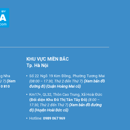
KHU VỰC MIỀN BẮC
Tp. Hà Nội
ng Nha
Số 22 Ngõ 19 Kim Đồng, Phường Tương Mai
ứ 7)
(
Xem
(08:00 – 17:30, Thứ 2 đến Thứ 7)
(
Xem bản đồ
10 810
đường đi
) (Quận Hoàng Mai cũ)
Km17+, QL32, Thôn Cao Trung, Xã Hoài Đức
(Đối diện Khu Đô Thị Tân Tây Đô)
(8:00 –
17:30, Thứ 2 đến Thứ 7)
(
Xem bản đồ đường
đi
) (Huyện Hoài Đức cũ)
Hotline:
0989 067 969