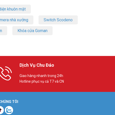
iện khuôn mặt
amera nhà xưởng
Switch Scodeno
on
Khóa cửa Goman
Dịch Vụ Chu Đáo
Giao hàng nhanh trong 24h
Hotline phục vụ cả T7 và CN
 CHÚNG TÔI