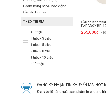
Chuông, còi báo động
Beam hồng ngoại báo động
Đầu dò kính vỡ
Remote báo động
THEO TRỊ GIÁ
Đầu dò kính vỡ 
Module GSM
PARADOX BP-1
Trung tâm báo động
265,000đ
< 1 triệu
410
Bảng điều khiển
1 triệu - 3 triệu
Card mở rộng trung tâm báo
3 triệu - 5 triệu
động
5 triệu - 8 triệu
Phụ kiện báo trộm
8 triệu - 10 triệu
Nút ấn báo động khẩn cấp
> 10 triệu
ĐĂNG KÝ NHẬN TIN KHUYẾN MÃI HOT 
Đừng bỏ lỡ hàng ngàn sản phẩm từ chương trì