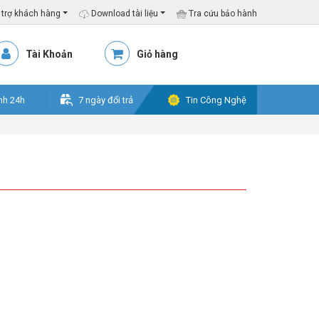
trợ khách hàng
Download tài liệu
Tra cứu bảo hành
Tài Khoản
Giỏ hàng
nh 24h
7 ngày đổi trả
Tin Công Nghệ