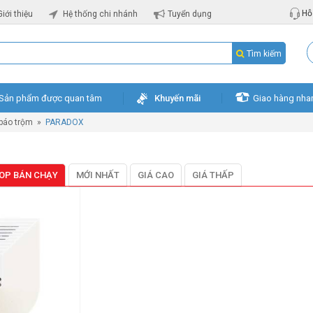
Hỗ 
Giới thiệu
Hệ thống chi nhánh
Tuyển dụng
Tìm kiếm
Sản phẩm được quan tâm
Khuyến mãi
Giao hàng nha
 báo trộm
»
PARADOX
OP BÁN CHẠY
MỚI NHẤT
GIÁ CAO
GIÁ THẤP