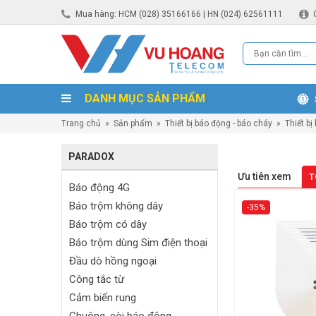
Mua hàng: HCM (028) 35166166 | HN (024) 62561111
DANH MỤC SẢN PHẨM
Trang chủ
»
Sản phẩm
»
Thiết bị báo động - báo cháy
»
Thiết bị
PARADOX
Ưu tiên xem
T
Báo động 4G
Báo trộm không dây
-35%
Báo trộm có dây
Báo trộm dùng Sim điện thoại
Đầu dò hồng ngoại
Công tắc từ
Cảm biến rung