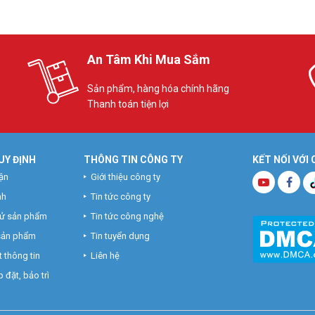
An Tâm Khi Mua Sắm
Sản phẩm, hàng hóa chính hãng
Thanh toán tiện lợi
UY ĐỊNH
THÔNG TIN CÔNG TY
KẾT NỐI VỚI
ận
Giới thiệu công ty
nh
Tin tức công ty
hử sản phẩm
Tin tức công nghệ
 sản phẩm
Tin tuyển dụng
 thông tin
Liên hệ
 đặt, bảo trì