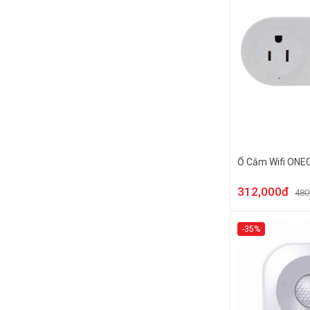
Ổ Cắm Wifi ONE
312,000đ
480
-35%