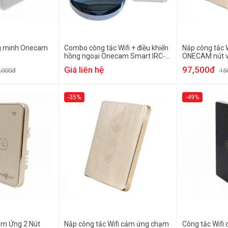
ng minh Onecam
Combo công tắc Wifi + điều khiển
Nắp công tắc 
hồng ngoại Onecam Smart IRC-
ONECAM nút 
01 WIFI
Giá liên hệ
97,500đ
,000đ
15
-35%
-49%
ảm Ứng 2 Nút
Nắp công tắc Wifi cảm ứng chạm
Công tắc Wifi