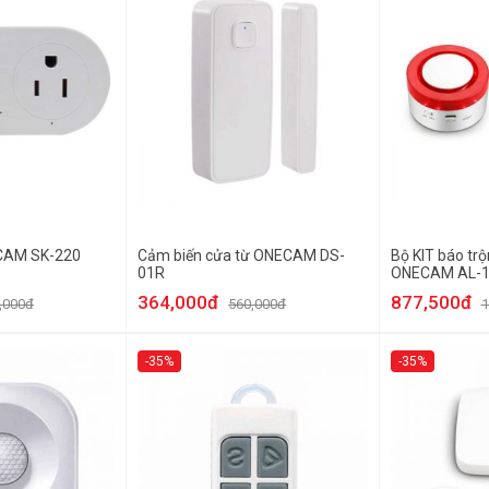
CAM SK-220
Cảm biến cửa từ ONECAM DS-
Bộ KIT báo tr
01R
ONECAM AL-
364,000đ
877,500đ
,000đ
560,000đ
1
-35%
-35%