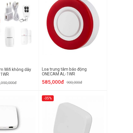
Loa trung tâm báo động
ộm Wifi không dây
ONECAM AL-1WR
11WR
585,000đ
900,000đ
,350,000đ
-35%