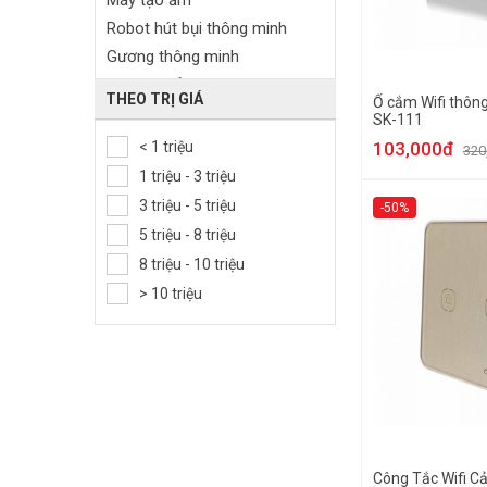
Máy tạo ẩm
Robot hút bụi thông minh
Gương thông minh
Chuông cửa báo khách
THEO TRỊ GIÁ
Ổ cắm Wifi thô
Vali thông minh
SK-111
Thiết bị báo động thông minh
< 1 triệu
103,000đ
320
Thiết bị điều khiển thông minh
1 triệu - 3 triệu
Bếp điện thông minh
3 triệu - 5 triệu
-50%
Film dán kính thông minh
5 triệu - 8 triệu
Thiết bị đo lường
8 triệu - 10 triệu
Quạt năng lượng mặt trời
> 10 triệu
Công Tắc Wifi C