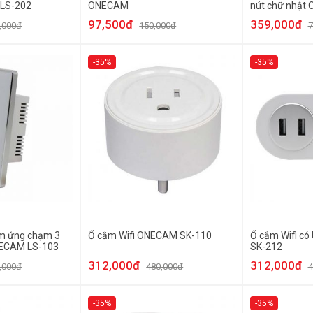
LS-202
ONECAM
nút chữ nhật
97,500đ
359,000đ
,000đ
150,000đ
7
-35%
-35%
ảm ứng chạm 3
Ổ cắm Wifi ONECAM SK-110
Ổ cắm Wifi c
NECAM LS-103
SK-212
312,000đ
312,000đ
,000đ
480,000đ
4
-35%
-35%