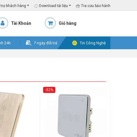
trợ khách hàng
Download tài liệu
Tra cứu bảo hành
Tài Khoản
Giỏ hàng
nh 24h
7 ngày đổi trả
Tin Công Nghệ
-52%