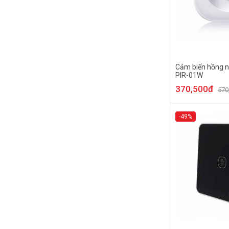
Cảm biến hồng 
PIR-01W
370,500đ
570
-49%