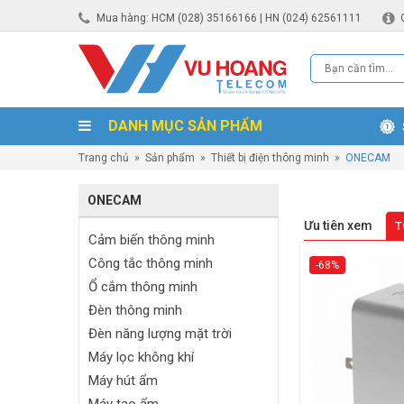
Mua hàng: HCM (028) 35166166 | HN (024) 62561111
DANH MỤC SẢN PHẨM
Trang chủ
»
Sản phẩm
»
Thiết bị điện thông minh
»
ONECAM
ONECAM
Ưu tiên xem
T
Cảm biến thông minh
Công tắc thông minh
-68%
Ổ cắm thông minh
Đèn thông minh
Đèn năng lượng mặt trời
Máy lọc không khí
Máy hút ẩm