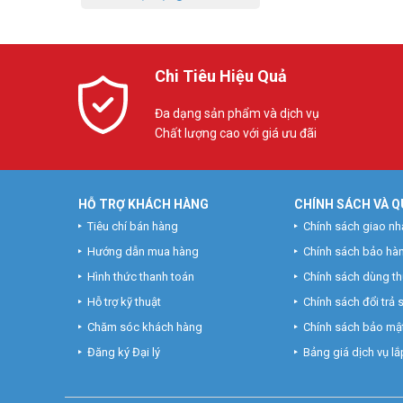
Chi Tiêu Hiệu Quả
Đa dạng sản phẩm và dịch vụ
Chất lượng cao với giá ưu đãi
HỖ TRỢ KHÁCH HÀNG
CHÍNH SÁCH VÀ Q
Tiêu chí bán hàng
Chính sách giao nh
Hướng dẫn mua hàng
Chính sách bảo hà
Hình thức thanh toán
Chính sách dùng t
Hỗ trợ kỹ thuật
Chính sách đổi trả
Chăm sóc khách hàng
Chính sách bảo mật
Đăng ký Đại lý
Bảng giá dịch vụ lắp