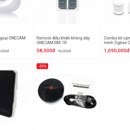
ngoại ONECAM
Remote điều khiển không dây
Combo kit cảm
ONECAM RM-1R
minh Zigbee
58,500đ
1,690,000đ
,000đ
90,000đ
-35%