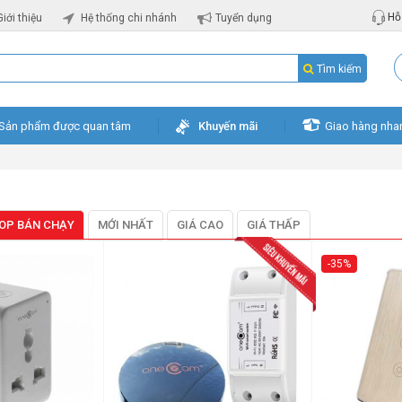
Hỗ 
Giới thiệu
Hệ thống chi nhánh
Tuyển dụng
Tìm kiếm
Sản phẩm được quan tâm
Khuyến mãi
Giao hàng nha
OP BÁN CHẠY
MỚI NHẤT
GIÁ CAO
GIÁ THẤP
-35%