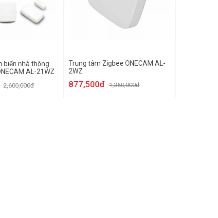
Trung tâm Zigbee ONECAM AL-
 biến nhà thông
2WZ
 ONECAM AL-21WZ
877,500đ
1,350,000đ
2,600,000đ