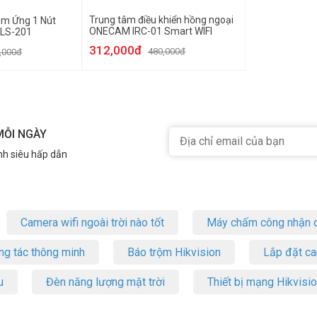
Trung tâm điều khiển hồng ngoại
ảm Ứng 1 Nút
ONECAM IRC-01 Smart WIFI
LS-201
312,000đ
480,000đ
,000đ
MỖI NGÀY
nh siêu hấp dẫn
Camera wifi ngoài trời nào tốt
Máy chấm công nhận d
ng tác thông minh
Báo trộm Hikvision
Lắp đặt c
u
Đèn năng lượng mặt trời
Thiết bị mạng Hikvisi