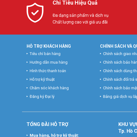
Chi Tiêu Hiệu Quả
Đa dạng sản phẩm và dịch vụ
Chất lượng cao với giá ưu đãi
HỖ TRỢ KHÁCH HÀNG
CHÍNH SÁCH VÀ Q
Tiêu chí bán hàng
Chính sách giao nh
Hướng dẫn mua hàng
Chính sách bảo hà
Hình thức thanh toán
Chính sách dùng t
Hỗ trợ kỹ thuật
Chính sách đổi trả
Chăm sóc khách hàng
Chính sách bảo mật
Đăng ký Đại lý
Bảng giá dịch vụ lắp
TỔNG ĐÀI HỖ TRỢ
KHU
VỰ
Tp. Hồ 
Mua hàng, hỗ trợ kỹ thuật: