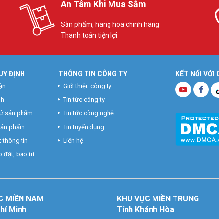
An Tâm Khi Mua Sắm
Sản phẩm, hàng hóa chính hãng
Thanh toán tiện lợi
UY ĐỊNH
THÔNG TIN CÔNG TY
KẾT NỐI VỚI
ận
Giới thiệu công ty
nh
Tin tức công ty
hử sản phẩm
Tin tức công nghệ
 sản phẩm
Tin tuyển dụng
 thông tin
Liên hệ
 đặt, bảo trì
C MIỀN NAM
KHU VỰC MIỀN TRUNG
Chí Minh
Tỉnh Khánh Hòa