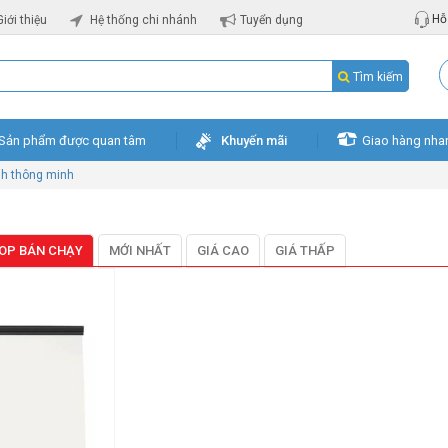
Hỗ 
Giới thiệu
Hệ thống chi nhánh
Tuyển dụng
Tìm kiếm
Sản phẩm được quan tâm
Khuyến mãi
Giao hàng nha
nh thông minh
OP BÁN CHẠY
MỚI NHẤT
GIÁ CAO
GIÁ THẤP