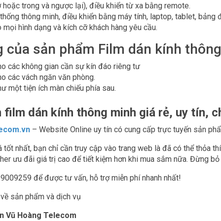
hoặc trong và ngược lại), điều khiển từ xa bằng remote.
thống thông minh, điều khiển bằng máy tính, laptop, tablet, bảng đ
o mọi hình dạng và kích cỡ khách hàng yêu cầu.
 của sản phẩm Film dán kính thôn
o các không gian cần sự kín đáo riêng tư
o các vách ngăn văn phòng.
ư một tiện ích màn chiếu phía sau.
 film dán kính thông minh giá rẻ, uy tín, 
ecom.vn
– Website Online uy tín có cung cấp trực tuyến sản phẩ
 tốt nhất, bạn chỉ cần truy cập vào trang web là đã có thể thỏa t
her ưu đãi giá trị cao để tiết kiệm hơn khi mua sắm nữa. Đừng bỏ 
19009259 để được tư vấn, hỗ trợ miễn phí nhanh nhất!
ệ về sản phẩm và dịch vụ
ần Vũ Hoàng Telecom