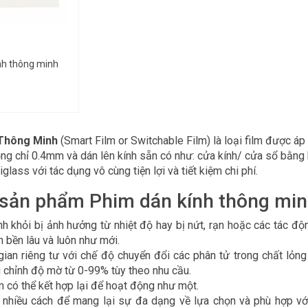
nh thông minh
 Thông Minh
(Smart Film or Switchable Film) là loại film được áp 
g chỉ 0.4mm và dán lên kính sẵn có như: cửa kính/ cửa sổ bằng 
xiglass với tác dụng vô cùng tiện lợi và tiết kiệm chi phí.
sản phẩm Phim dán kính thông mi
h khỏi bị ảnh hưởng từ nhiệt độ hay bị nứt, rạn hoặc các tác độ
 bền lâu và luôn như mới.
ian riêng tư với chế độ chuyển đổi các phân tử trong chất lỏng
 chỉnh độ mờ từ 0-99% tùy theo nhu cầu.
 có thể kết hợp lại để hoạt động như một.
i nhiều cách để mang lại sự đa dạng về lựa chọn và phù hợp vớ