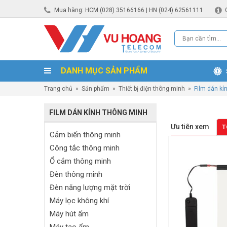
Mua hàng: HCM (028) 35166166 | HN (024) 62561111
DANH MỤC SẢN PHẨM
Trang chủ
»
Sản phẩm
»
Thiết bị điện thông minh
»
Film dán kí
FILM DÁN KÍNH THÔNG MINH
Ưu tiên xem
T
Cảm biến thông minh
Công tắc thông minh
Ổ cắm thông minh
Đèn thông minh
Đèn năng lượng mặt trời
Máy lọc không khí
Máy hút ẩm