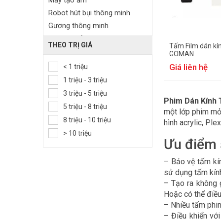
Máy tạo ẩm
Robot hút bụi thông minh
Gương thông minh
Chuông cửa báo khách
THEO TRỊ GIÁ
Tấm Film dán kí
Vali thông minh
GOMAN
Thiết bị báo động thông minh
Giá liên hệ
< 1 triệu
Thiết bị điều khiển thông minh
1 triệu - 3 triệu
Bếp điện thông minh
3 triệu - 5 triệu
Phim Dán Kính
Film dán kính thông minh
5 triệu - 8 triệu
một lớp phim mỏn
Thiết bị đo lường
8 triệu - 10 triệu
hình acrylic, Ple
Quạt năng lượng mặt trời
> 10 triệu
Ưu điểm 
– Bảo vệ tấm kín
sử dụng tấm kính
– Tạo ra không g
Hoặc có thể điều
– Nhiều tấm phim
– Điều khiển vớ