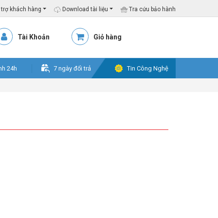
trợ khách hàng
Download tài liệu
Tra cứu bảo hành
Tài Khoản
Giỏ hàng
nh 24h
7 ngày đổi trả
Tin Công Nghệ