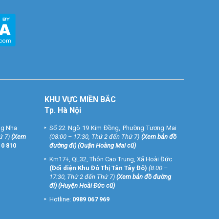
KHU VỰC MIỀN BẮC
Tp. Hà Nội
ng Nha
Số 22 Ngõ 19 Kim Đồng, Phường Tương Mai
ứ 7)
(
Xem
(08:00 – 17:30, Thứ 2 đến Thứ 7)
(
Xem bản đồ
10 810
đường đi
) (Quận Hoàng Mai cũ)
Km17+, QL32, Thôn Cao Trung, Xã Hoài Đức
(Đối diện Khu Đô Thị Tân Tây Đô)
(8:00 –
17:30, Thứ 2 đến Thứ 7)
(
Xem bản đồ đường
đi
) (Huyện Hoài Đức cũ)
Hotline:
0989 067 969