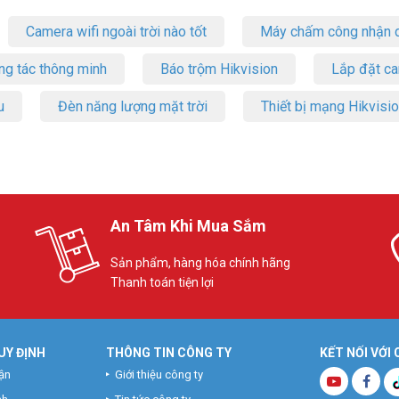
Camera wifi ngoài trời nào tốt
Máy chấm công nhận d
ng tác thông minh
Báo trộm Hikvision
Lắp đặt c
u
Đèn năng lượng mặt trời
Thiết bị mạng Hikvisi
An Tâm Khi Mua Sắm
Sản phẩm, hàng hóa chính hãng
Thanh toán tiện lợi
UY ĐỊNH
THÔNG TIN CÔNG TY
KẾT NỐI VỚI
ận
Giới thiệu công ty