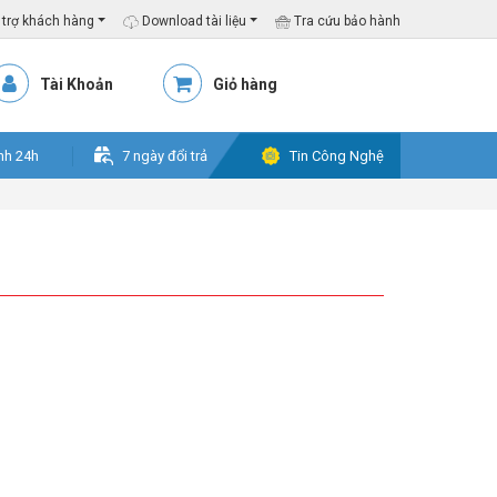
trợ khách hàng
Download tài liệu
Tra cứu bảo hành
Tài Khoản
Giỏ hàng
nh 24h
7 ngày đổi trả
Tin Công Nghệ