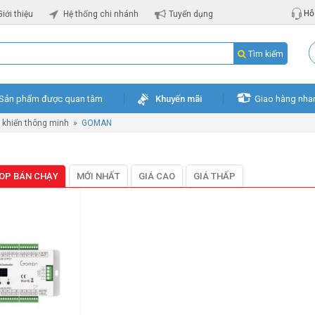
Hỗ 
Giới thiệu
Hệ thống chi nhánh
Tuyển dụng
Tìm kiếm
Sản phẩm được quan tâm
Khuyến mãi
Giao hàng nha
ều khiển thông minh
»
GOMAN
OP BÁN CHẠY
MỚI NHẤT
GIÁ CAO
GIÁ THẤP