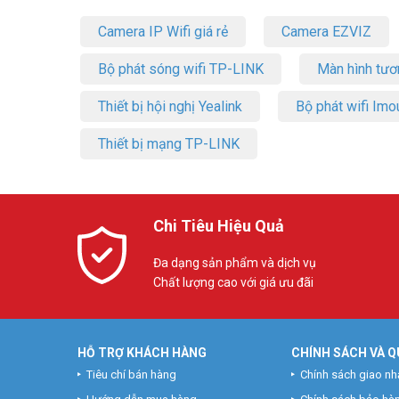
Camera IP Wifi giá rẻ
Camera EZVIZ
Bộ phát sóng wifi TP-LINK
Màn hình tươ
Thiết bị hội nghị Yealink
Bộ phát wifi Imo
Thiết bị mạng TP-LINK
Chi Tiêu Hiệu Quả
Đa dạng sản phẩm và dịch vụ
Chất lượng cao với giá ưu đãi
HỖ TRỢ KHÁCH HÀNG
CHÍNH SÁCH VÀ Q
Tiêu chí bán hàng
Chính sách giao nh