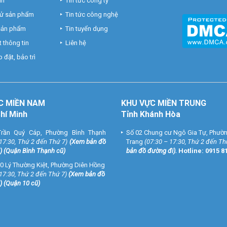
nh
Tin tức công ty
hử sản phẩm
Tin tức công nghệ
 sản phẩm
Tin tuyển dụng
 thông tin
Liên hệ
 đặt, bảo trì
C MIỀN NAM
KHU VỰC MIỀN TRUNG
Chí Minh
Tỉnh Khánh Hòa
rần Quý Cáp, Phường Bình Thạnh
Số 02 Chung cư Ngô Gia Tự, Phườ
 17:30, Thứ 2 đến Thứ 7)
(
Xem bản đồ
Trang
(07:30 – 17:30, Thứ 2 đến Th
) (Quận Bình Thạnh cũ)
bản đồ đường đi
).
Hotline:
0915 8
0 Lý Thường Kiệt, Phường Diên Hồng
 17:30, Thứ 2 đến Thứ 7)
(
Xem bản đồ
) (Quận 10 cũ)