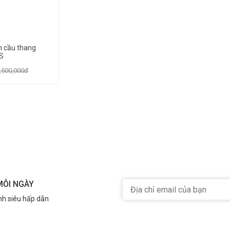
n cầu thang
S
,500,000đ
MỖI NGÀY
nh siêu hấp dẫn