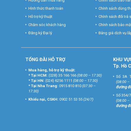
Hướng dẫn mua hàng
Chính sách bảo hà
Hình thức thanh toán
Chính sách dùng t
Hỗ trợ kỹ thuật
Chính sách đổi trả
Chăm sóc khách hàng
Chính sách bảo mật
Đăng ký Đại lý
Bảng giá dịch vụ lắp
TỔNG ĐÀI HỖ TRỢ
KHU
VỰ
Tp. Hồ 
Mua hàng, hỗ trợ kỹ thuật:
*
Tại HCM:
(028) 35 166 166
(08:00 – 17:30)
Số 3A T
*
Tại HN:
(024) 6256 1111
(08:00 – 17:30)
(08:00 –
*
Tại Nha Trang:
0915 810 810
(07:30 –
đường đi
17:30)
Số 354/7
Khiếu nại, CSKH:
0902 51 53 55
(24/7)
(08:00 –
đường đi