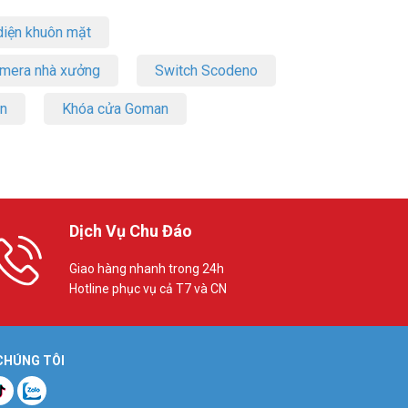
iện khuôn mặt
amera nhà xưởng
Switch Scodeno
on
Khóa cửa Goman
Dịch Vụ Chu Đáo
Giao hàng nhanh trong 24h
Hotline phục vụ cả T7 và CN
 CHÚNG TÔI