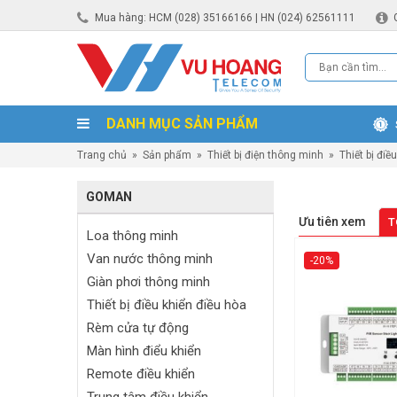
Mua hàng: HCM (028) 35166166 | HN (024) 62561111
DANH MỤC SẢN PHẨM
Trang chủ
»
Sản phẩm
»
Thiết bị điện thông minh
»
Thiết bị đi
GOMAN
Ưu tiên xem
T
Loa thông minh
Van nước thông minh
-20%
Giàn phơi thông minh
Thiết bị điều khiển điều hòa
Rèm cửa tự động
Màn hình điểu khiển
Remote điều khiển