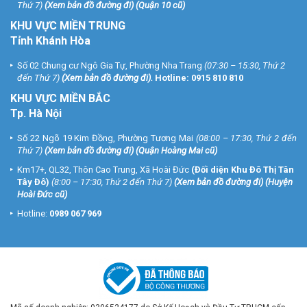
Thứ 7)
(
Xem bản đồ đường đi
) (Quận 10 cũ)
KHU VỰC MIỀN TRUNG
Tỉnh Khánh Hòa
Số 02 Chung cư Ngô Gia Tự, Phường Nha Trang
(07:30 – 15:30, Thứ 2
đến Thứ 7)
(
Xem bản đồ đường đi
).
Hotline:
0915 810 810
KHU VỰC MIỀN BẮC
Tp. Hà Nội
Số 22 Ngõ 19 Kim Đồng, Phường Tương Mai
(08:00 – 17:30, Thứ 2 đến
Thứ 7)
(
Xem bản đồ đường đi
) (Quận Hoàng Mai cũ)
Km17+, QL32, Thôn Cao Trung, Xã Hoài Đức
(Đối diện Khu Đô Thị Tân
Tây Đô)
(8:00 – 17:30, Thứ 2 đến Thứ 7)
(
Xem bản đồ đường đi
) (Huyện
Hoài Đức cũ)
Hotline:
0989 067 969