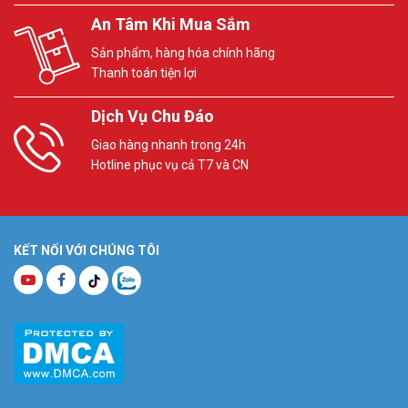
An Tâm Khi Mua Sắm
Sản phẩm, hàng hóa chính hãng
Thanh toán tiện lợi
Dịch Vụ Chu Đáo
Giao hàng nhanh trong 24h
Hotline phục vụ cả T7 và CN
KẾT NỐI VỚI CHÚNG TÔI