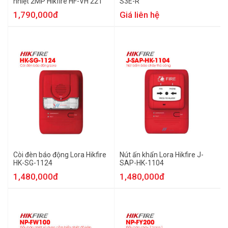
nhiệt 2MP Hikfire HF-VH 221
S3E-R
1,790,000đ
Giá liên hệ
Còi đèn báo động Lora Hikfire
Nút ấn khẩn Lora Hikfire J-
HK-SG-1124
SAP-HK-1104
1,480,000đ
1,480,000đ