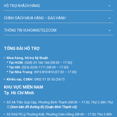
HỖ TRỢ KHÁCH HÀNG
CHÍNH SÁCH MUA HÀNG – BẢO HÀNH
THÔNG TIN VUHOANGTELECOM
TỔNG ĐÀI HỖ TRỢ
Mua hàng, hỗ trợ kỹ thuật:
*
Tại HCM:
(028) 35 166 166
(08:00 – 17:30)
*
Tại HN:
(024) 6256 1111
(08:00 – 17:30)
*
Tại Nha Trang:
0915 810 810
(07:30 – 17:30)
Khiếu nại, CSKH:
0902 51 53 55
(24/7)
KHU
VỰC MIỀN NAM
Tp. Hồ Chí Minh
Số 3A Trần Quý Cáp, Phường Bình Thạnh
(08:00 – 17:30, Thứ 2 đến Thứ
7)
(
Xem bản đồ đường đi
) (Quận Bình Thạnh cũ)
Số 354/70 Lý Thường Kiệt, Phường Diên Hồng
(08:00 – 17:30, Thứ 2 đến