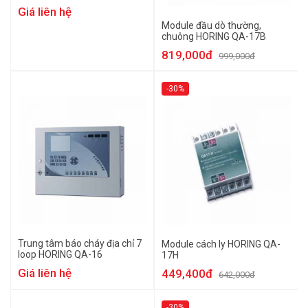
Giá liên hệ
Module đầu dò thường,
chuông HORING QA-17B
819,000đ
999,000đ
-30%
Trung tâm báo cháy địa chỉ 7
Module cách ly HORING QA-
loop HORING QA-16
17H
Giá liên hệ
449,400đ
642,000đ
-30%