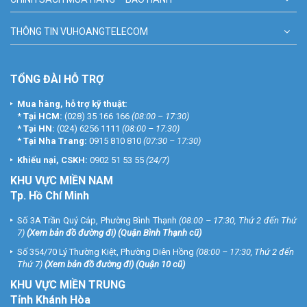
THÔNG TIN VUHOANGTELECOM
TỔNG ĐÀI HỖ TRỢ
Mua hàng, hỗ trợ kỹ thuật:
*
Tại HCM:
(028) 35 166 166
(08:00 – 17:30)
*
Tại HN:
(024) 6256 1111
(08:00 – 17:30)
*
Tại Nha Trang:
0915 810 810
(07:30 – 17:30)
Khiếu nại, CSKH:
0902 51 53 55
(24/7)
KHU
VỰC MIỀN NAM
Tp. Hồ Chí Minh
Số 3A Trần Quý Cáp, Phường Bình Thạnh
(08:00 – 17:30, Thứ 2 đến Thứ
7)
(
Xem bản đồ đường đi
) (Quận Bình Thạnh cũ)
Số 354/70 Lý Thường Kiệt, Phường Diên Hồng
(08:00 – 17:30, Thứ 2 đến
Thứ 7)
(
Xem bản đồ đường đi
) (Quận 10 cũ)
KHU VỰC MIỀN TRUNG
Tỉnh Khánh Hòa