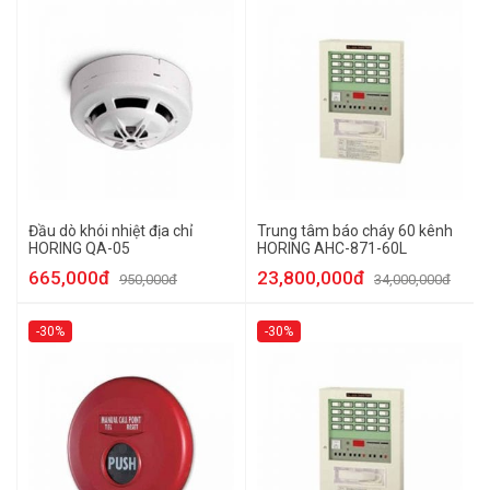
Đầu dò khói nhiệt địa chỉ
Trung tâm báo cháy 60 kênh
HORING QA-05
HORING AHC-871-60L
665,000đ
23,800,000đ
950,000đ
34,000,000đ
-30%
-30%