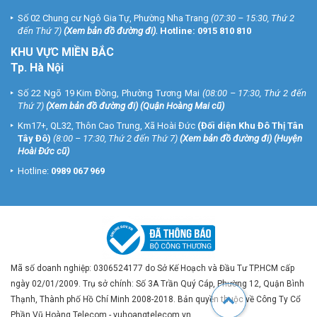
Số 02 Chung cư Ngô Gia Tự, Phường Nha Trang
(07:30 – 15:30, Thứ 2
đến Thứ 7)
(
Xem bản đồ đường đi
).
Hotline:
0915 810 810
KHU VỰC MIỀN BẮC
Tp. Hà Nội
Số 22 Ngõ 19 Kim Đồng, Phường Tương Mai
(08:00 – 17:30, Thứ 2 đến
Thứ 7)
(
Xem bản đồ đường đi
) (Quận Hoàng Mai cũ)
Km17+, QL32, Thôn Cao Trung, Xã Hoài Đức
(Đối diện Khu Đô Thị Tân
Tây Đô)
(8:00 – 17:30, Thứ 2 đến Thứ 7)
(
Xem bản đồ đường đi
) (Huyện
Hoài Đức cũ)
Hotline:
0989 067 969
Mã số doanh nghiệp: 0306524177 do Sở Kế Hoạch và Đầu Tư TP.HCM cấp
ngày 02/01/2009. Trụ sở chính: Số 3A Trần Quý Cáp, Phường 12, Quận Bình
Thạnh, Thành phố Hồ Chí Minh 2008-2018. Bản quyền thuộc về Công Ty Cổ
Phần Vũ Hoàng Telecom - vuhoangtelecom.vn