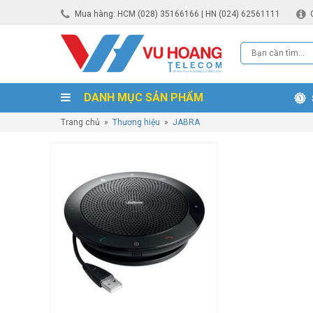
Mua hàng: HCM (028) 35166166 | HN (024) 62561111
DANH MỤC SẢN PHẨM
Trang chủ
»
Thương hiệu
»
JABRA