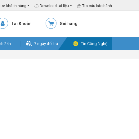
trợ khách hàng
Download tài liệu
Tra cứu bảo hành
Tài Khoản
Giỏ hàng
nh 24h
7 ngày đổi trả
Tin Công Nghệ