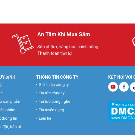
An Tâm Khi Mua Sắm
Sản phẩm, hàng hóa chính hãng
Thanh toán tiện lợi
UY ĐỊNH
THÔNG TIN CÔNG TY
KẾT NỐI VỚI
ận
Giới thiệu công ty
nh
Tin tức công ty
hử sản phẩm
Tin tức công nghệ
 sản phẩm
Tin tuyển dụng
 thông tin
Liên hệ
 đặt, bảo trì