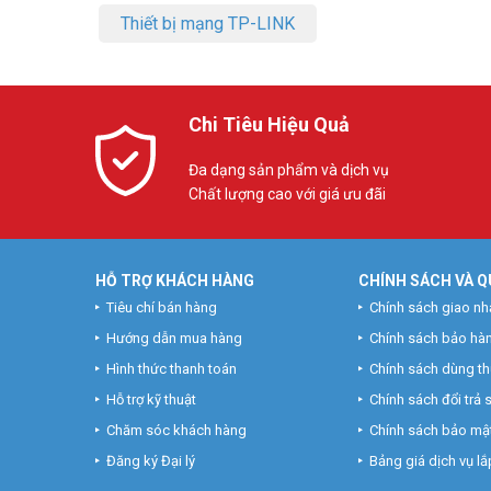
Thiết bị mạng TP-LINK
Chi Tiêu Hiệu Quả
Đa dạng sản phẩm và dịch vụ
Chất lượng cao với giá ưu đãi
HỖ TRỢ KHÁCH HÀNG
CHÍNH SÁCH VÀ Q
Tiêu chí bán hàng
Chính sách giao nh
Hướng dẫn mua hàng
Chính sách bảo hà
Hình thức thanh toán
Chính sách dùng t
Hỗ trợ kỹ thuật
Chính sách đổi trả
Chăm sóc khách hàng
Chính sách bảo mật
Đăng ký Đại lý
Bảng giá dịch vụ lắp