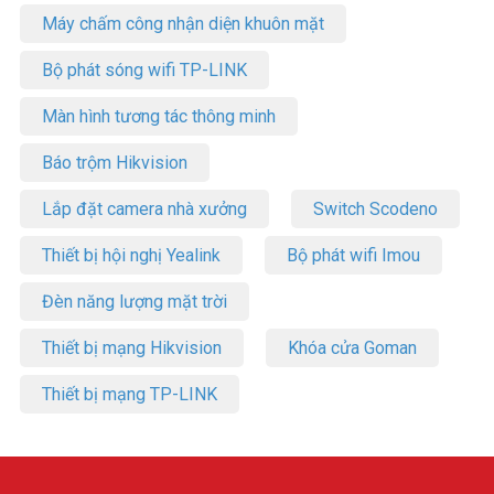
thiết bị hội nghị truyền hình
mới nhất, quý khách hàng vui lòng
Máy chấm công nhận diện khuôn mặt
truy cập website
www.vuhoangtelecom.vn
hoặc liên hệ đặt hàng
mua loa hội nghị Jabra 510
qua điện thoại HOTLINE 1900 9259 –
Bộ phát sóng wifi TP-LINK
(08).35 166 166 – (08) 3962 5555 – (04) 6256 1111 – (04) 3273
6666 để được hỗ trợ giá tốt nhất.
Màn hình tương tác thông minh
Báo trộm Hikvision
Lắp đặt camera nhà xưởng
Switch Scodeno
Thiết bị hội nghị Yealink
Bộ phát wifi Imou
Đèn năng lượng mặt trời
Thiết bị mạng Hikvision
Khóa cửa Goman
Thiết bị mạng TP-LINK