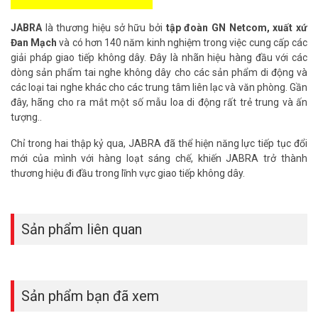
–
Jabra Speaker 510 MS
tương thích với tất cả các giải pháp
truyền thông, phần mềm họp trực tuyến, V0IP hàng đầu hiện nay
JABRA
là thương hiệu sở hữu bởi
tập đoàn GN Netcom, xuất xứ
như Skype, Cisco, Avaya IP Softphone, Mirosoft Lync, IBM Lotus
Đan Mạch
và có hơn 140 năm kinh nghiệm trong việc cung cấp các
Samtime, Siemens Solution Partner, Aastra, Polycom, Shoretel,
giải pháp giao tiếp không dây. Đây là nhãn hiệu hàng đầu với các
Alcatel-Lucent…
dòng sản phẩm tai nghe không dây cho các sản phẩm di động và
các loại tai nghe khác cho các trung tâm liên lạc và văn phòng. Gần
đây, hãng cho ra mắt một số mẫu loa di động rất trẻ trung và ấn
tượng..
Loa Jabra SPEAk 510
là giải pháp tối ưu dành cho bạn, với một chi
Chỉ trong hai thập kỷ qua, JABRA đã thể hiện năng lực tiếp tục đổi
phí vừa phải để có được một phòng hội nghị trực tuyến chất lượng,
mới của mình với hàng loạt sáng chế, khiến JABRA trở thành
thuẩn tiện và tính di động cao, Jabra SPEAK 510 MS cho phép bạn
thương hiệu đi đầu trong lĩnh vực giao tiếp không dây.
thực hiện cuộc gọi hội nghị bất cứ nơi nào, sử dụng hiệu quả với
không gian hiện có và giải quyết các vấn đề phòng họp mà nhiều
công ty đang gặp phải với các chi nhánh vừa và nhỏ của mình.
Sản phẩm liên quan
Giải pháp hội nghị trực tuyến với loa hội nghị Jabra
còn thích hơp
Sản phẩm bạn đã xem
để làm việc với đối tác nước ngoài, làm việc với đội nhóm khi bạn
không có ở văn phòng, khi bạn ra công trình. Hoặc là phục vụ cho