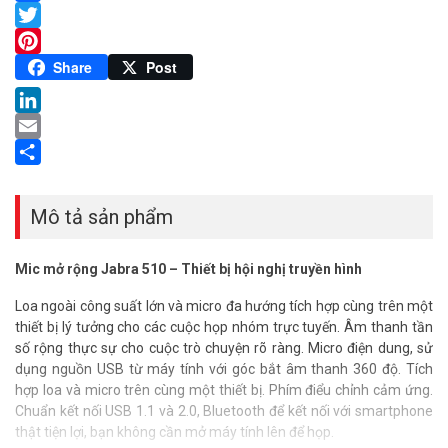
Facebook
Twitter
Pinterest
Share
Post
LinkedIn
Email
Share
Mô tả sản phẩm
Mic mở rộng Jabra 510 –
Thiết bị hội nghị truyền hình
Loa ngoài công suất lớn và micro đa hướng tích hợp cùng trên một
thiết bị lý tưởng cho các cuộc họp nhóm trực tuyến. Âm thanh tần
số rộng thực sự cho cuộc trò chuyện rõ ràng. Micro điện dung, sử
dụng nguồn USB từ máy tính với góc bắt âm thanh 360 độ. Tích
hợp loa và micro trên cùng một thiết bị. Phím điểu chỉnh cảm ứng.
Chuẩn kết nối USB 1.1 và 2.0, Bluetooth để kết nối với smartphone
thật tiện lợi, bạn không cần mở máy tính lên để họp.