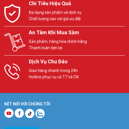
Chi Tiêu Hiệu Quả
Đa dạng sản phẩm và dịch vụ
Chất lượng cao với giá ưu đãi
An Tâm Khi Mua Sắm
Sản phẩm, hàng hóa chính hãng
Thanh toán tiện lợi
Dịch Vụ Chu Đáo
Giao hàng nhanh trong 24h
Hotline phục vụ cả T7 và CN
KẾT NỐI VỚI CHÚNG TÔI