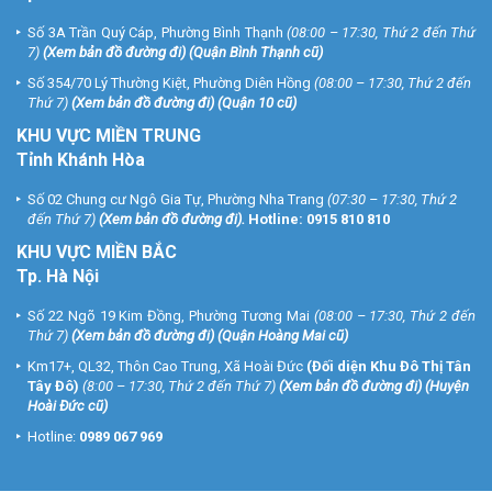
Số 3A Trần Quý Cáp, Phường Bình Thạnh
(08:00 – 17:30, Thứ 2 đến Thứ
7)
(
Xem bản đồ đường đi
) (Quận Bình Thạnh cũ)
Số 354/70 Lý Thường Kiệt, Phường Diên Hồng
(08:00 – 17:30, Thứ 2 đến
Thứ 7)
(
Xem bản đồ đường đi
) (Quận 10 cũ)
KHU VỰC MIỀN TRUNG
Tỉnh Khánh Hòa
Số 02 Chung cư Ngô Gia Tự, Phường Nha Trang
(07:30 – 17:30, Thứ 2
đến Thứ 7)
(
Xem bản đồ đường đi
).
Hotline:
0915 810 810
KHU VỰC MIỀN BẮC
Tp. Hà Nội
Số 22 Ngõ 19 Kim Đồng, Phường Tương Mai
(08:00 – 17:30, Thứ 2 đến
Thứ 7)
(
Xem bản đồ đường đi
) (Quận Hoàng Mai cũ)
Km17+, QL32, Thôn Cao Trung, Xã Hoài Đức
(Đối diện Khu Đô Thị Tân
Tây Đô)
(8:00 – 17:30, Thứ 2 đến Thứ 7)
(
Xem bản đồ đường đi
) (Huyện
Hoài Đức cũ)
Hotline:
0989 067 969