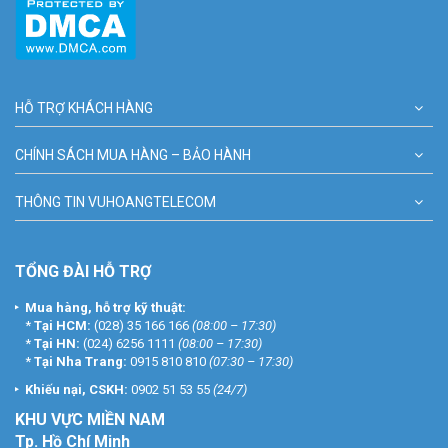
HỖ TRỢ KHÁCH HÀNG
CHÍNH SÁCH MUA HÀNG – BẢO HÀNH
THÔNG TIN VUHOANGTELECOM
TỔNG ĐÀI HỖ TRỢ
Mua hàng, hỗ trợ kỹ thuật:
*
Tại HCM:
(028) 35 166 166
(08:00 – 17:30)
*
Tại HN:
(024) 6256 1111
(08:00 – 17:30)
*
Tại Nha Trang:
0915 810 810
(07:30 – 17:30)
Khiếu nại, CSKH:
0902 51 53 55
(24/7)
KHU
VỰC MIỀN NAM
Tp. Hồ Chí Minh